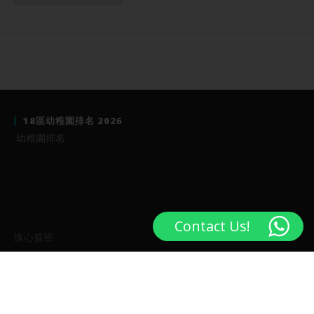
18區幼稚園排名 2026
幼稚園排名
Contact Us!
珠心算班
小一面試班
奧數班