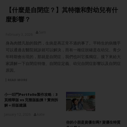
【什麼是自閉症？】其特徵和對幼兒有什
麼影響？
Sam
February 3, 2026
身為肉體凡胎的我們，生病是再正常不過的事了。平時生的病幾乎
可以通過去醫院就診就可以解決，而有一種症狀確是在幼兒、青少
年時期會出現的，那就是自閉症，我們也叫它孤獨症。接下來給大
家講解一下自閉症特徵、自閉症定義、幼兒自閉症影響以及自閉症
原因。
READ MORE
小一叩門Portfolio製作攻略：3
頁精華版 vs 完整版點揀？實例拆
解＋排版建議
January 12, 2026
katie
你的小朋是資優生嗎? 資優生特質