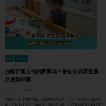
分離
育兒攻略
分離班適合你的家庭嗎？香港分離班推薦
及選擇指南
Sam
July 25, 2026
小朋友一上分離班就喊，應該繼續還是停一停？了解分離班適合幾
歲、實際上課流程、如何逐步與家長分離，以及香港家長選班時要