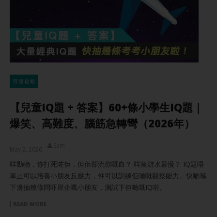
育兒攻略
【兒童IQ題 + 答案】60+條小學生IQ題｜
爆笑、高難度、腦筋急轉彎（2026年）
Sam
May 2, 2026
咩動物，你打死咗佢，但佢卻流你嘅血？ 咩魚游水最慢？ IQ題唔
單止可以培養小朋友反應力，仲可以訓練佢哋嘅觀察能力。快啲喺
下邊抽幾條問吓屋企嘅小朋友，測試下佢哋嘅IQ啦。
READ MORE