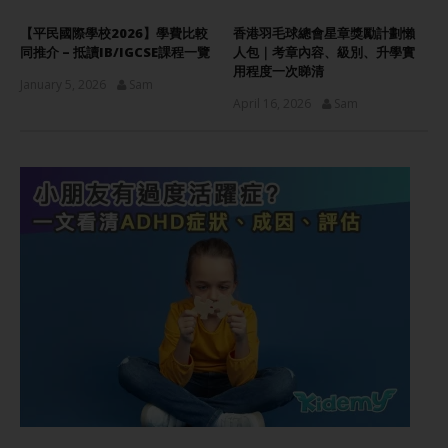
【平民國際學校2026】學費比較
香港羽毛球總會星章獎勵計劃懶
同推介 – 抵讀IB/IGCSE課程一覽
人包｜考章內容、級別、升學實
用程度一次睇清
January 5, 2026
Sam
April 16, 2026
Sam