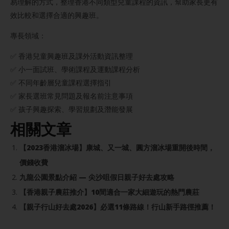
易理解的方式，整理香港不同類型兒童課程的資訊，幫助家長更有
效比較和選擇合適的興趣班。
專長領域：
✅ 香港兒童興趣班及課外活動資訊整理
✅ 小一面試班、學術課程及運動課程分析
✅ 不同年齡層兒童課程選擇指引
✅ 家長選班常見問題及報名前注意事項
✅ 孩子興趣探索、學習規劃及潛能發展
相關文章
【2023香港溜冰場】康城、又一城、圓方溜冰場重開後時間，
價錢收費
九龍公園景點介紹 — 尖沙咀假日親子好去處攻略
【香港親子農莊推介】10間適合一家大細遊玩的熱門農莊
【親子行山好去處2026】必選11條路線！行山新手路徑推薦！