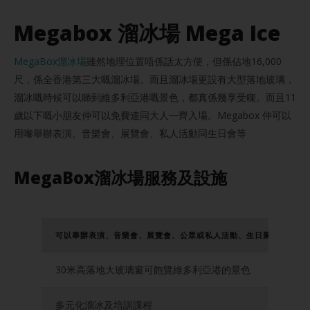
Megabox 溜冰場 Mega Ice
MegaBox溜冰場
雖然地理位置唔係話太方便，但係佔地16,000
尺，係全香港第三大嘅溜冰場。而且溜冰場更設有大型落地玻璃，
溜冰嘅時候可以睇到維多利亞港嘅景色，都真係幾享受㗎。而且11
歲以下嘅小朋友仲可以免費連同大人一齊入場。Megabox 仲可以
用嚟舉辦表演、音樂會、展覽會、私人活動同生日會等
MegaBox溜冰場服務及設施
可以舉辦表演、音樂會、展覽會、公眾或私人活動、生日聚會等活動
30米高落地大玻璃窗可飽覽維多利亞港的景色
多元化溜冰及培訓課程