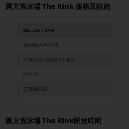
圓方溜冰場 The Rink 服務及設施
自動八達通入閘系統
儲物櫃總共150多個
1,700 對溜冰鞋提供租用服務
扶手租賃
公眾區觀賞區
圓方溜冰場 The Rink開放時間