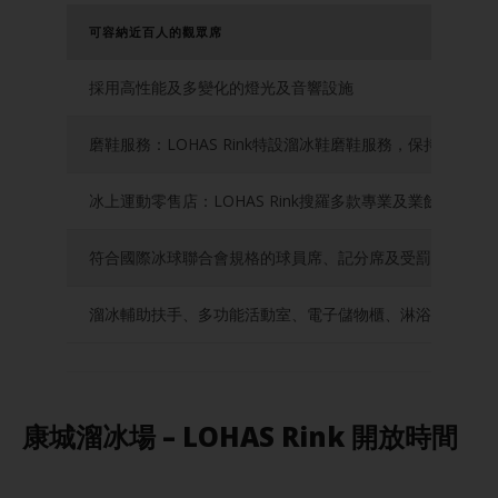
可容納近百人的觀眾席
採用高性能及多變化的燈光及音響設施
磨鞋服務：LOHAS Rink特設溜冰鞋磨鞋服務，保持冰
冰上運動零售店：LOHAS Rink搜羅多款專業及業餘冰
符合國際冰球聯合會規格的球員席、記分席及受罰席
溜冰輔助扶手、多功能活動室、電子儲物櫃、淋浴設施等
康城溜冰場 – LOHAS Rink 開放時間