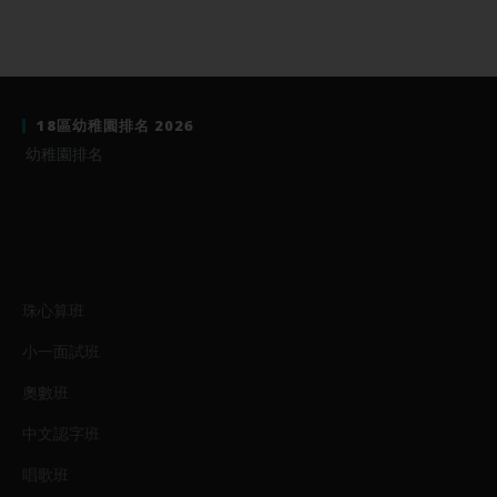
18區幼稚園排名 2026
幼稚園排名
珠心算班
小一面試班
奧數班
中文認字班
唱歌班