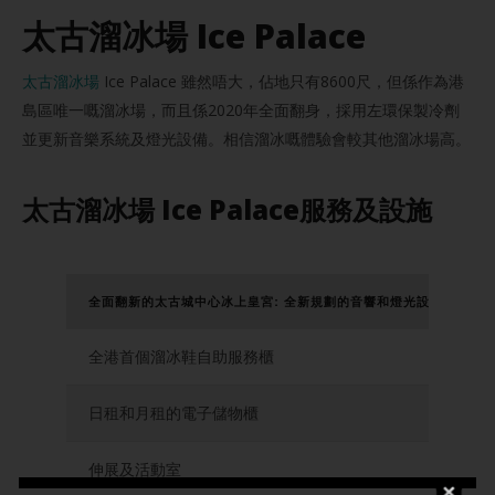
太古溜冰場 Ice Palace
太古溜冰場
Ice Palace 雖然唔大，佔地只有8600尺，但係作為港
島區唯一嘅溜冰場，而且係2020年全面翻身，採用左環保製冷劑
並更新音樂系統及燈光設備。相信溜冰嘅體驗會較其他溜冰場高。
太古溜冰場 Ice Palace服務及設施
全面翻新的太古城中心冰上皇宮: 全新規劃的音響和燈光設備，營造
全港首個溜冰鞋自助服務櫃
日租和月租的電子儲物櫃
伸展及活動室