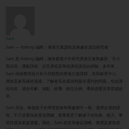
Sam
Sam — Kidemy 編輯｜香港兒童課程及興趣班資訊研究者
Sam 是 Kidemy 編輯，擁有超過十年研究香港兒童興趣班、升小
面試班、運動課程、語言課程及學術課程資訊的經驗。多年來，
Sam 持續整理及分析不同類型的香港兒童課程，並與教育中心、
導師及家長保持溝通，了解家長在選班時最常遇到的問題，包括課
程內容、適合年齡、地點、收費、師生比例、導師資歷及學習成效
等。
Sam 深信，每個孩子的學習節奏和興趣都不一樣。選擇合適的課
程，不只是看知名度或價錢，更重要是了解孩子的性格、能力、學
習目標及家庭需要。因此，Sam 的文章會以清晰、實用及家長容