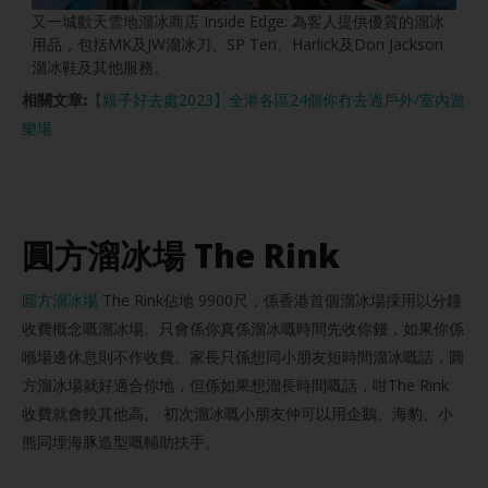
又一城歡天雪地溜冰商店 Inside Edge: 為客人提供優質的溜冰
用品，包括MK及JW溜冰刀、SP Teri、Harlick及Don Jackson
溜冰鞋及其他服務。
相關文章:
【親子好去處2023】全港各區24個你冇去過戶外/室內遊
樂場
圓方溜冰場 The Rink
圓方溜冰場
The Rink佔地 9900尺，係香港首個溜冰場採用以分鐘
收費概念嘅溜冰場。只會係你真係溜冰嘅時間先收你錢，如果你係
喺場邊休息則不作收費。家長只係想同小朋友短時間溜冰嘅話，圓
方溜冰場就好適合你地，但係如果想溜長時間嘅話，咁The Rink
收費就會較其他高。 初次溜冰嘅小朋友仲可以用企鵝、海豹、小
熊同埋海豚造型嘅輔助扶手。