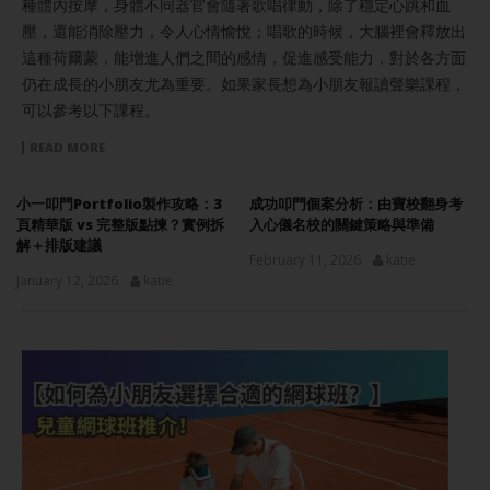
種體內按摩，身體不同器官會隨著歌唱律動，除了穩定心跳和血
壓，還能消除壓力，令人心情愉悅；唱歌的時候，大腦裡會釋放出
這種荷爾蒙，能增進人們之間的感情，促進感受能力，對於各方面
仍在成長的小朋友尤為重要。如果家長想為小朋友報讀聲樂課程，
可以參考以下課程。
READ MORE
小一叩門Portfolio製作攻略：3
成功叩門個案分析：由寶校翻身考
頁精華版 vs 完整版點揀？實例拆
入心儀名校的關鍵策略與準備
解＋排版建議
February 11, 2026
katie
January 12, 2026
katie