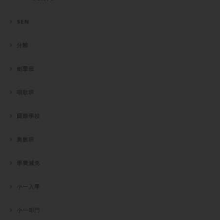
SEN
分離
劍擊班
唱歌班
國際學校
奧數班
學費減免
小一入學
小一叩門