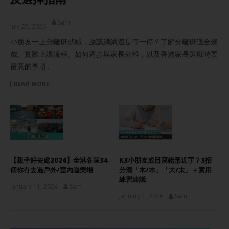
Sam
July 25, 2026
小朋友一上分離班就喊，應該繼續還是停一停？了解分離班適合幾
歲、實際上課流程、如何逐步與家長分離，以及香港家長選班時要
留意的事項。
READ MORE
【親子好去處2024】全港各區34
K3小朋友成日寫錯形近字？3招
個你冇去過戶外/室內遊樂場
分清「木/本」「大/太」＋實用
練習建議
January 11, 2024
Sam
January 1, 2026
Sam