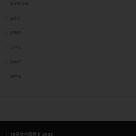
親子好去處
認字班
證書班
足球班
跳舞班
鋼琴班
18區幼稚園排名 2026