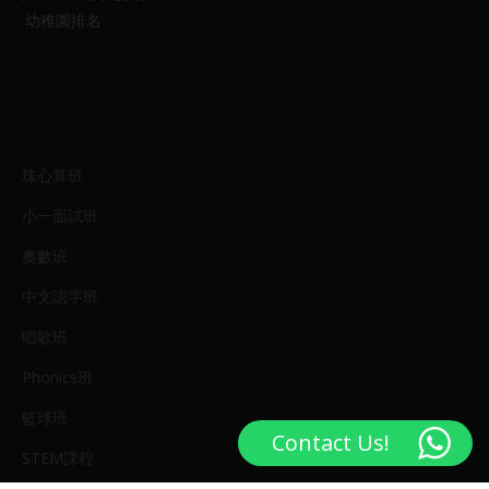
幼稚園排名
珠心算班
小一面試班
奧數班
中文認字班
唱歌班
Phonics班
籃球班
Contact Us!
STEM課程