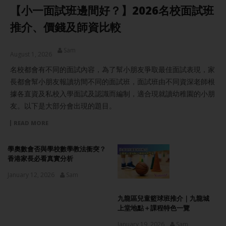
【小一面試班邊間好？】2026名校面試班
推介、價錢及師資比較
Sam
August 1, 2026
名校都會有不同的面試內容，為了幫小朋友爭取最佳面試表現，家
長都會幫小朋友報讀坊間不同的面試班，面試班由不同資深老師根
據各直資及私校入學面試及認識而編制，適合現就讀幼稚園的小朋
友。以下是大部分會出現的題目。
READ MORE
學奧數會否與學校數學教法衝突？
香港家長必看真實分析
January 12, 2026
Sam
九龍區兒童籃球班推介｜九龍城
上堂地點＋課程特色一覽
January 19, 2026
Sam