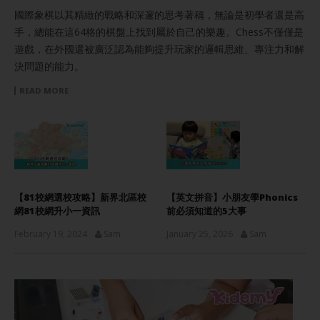
國際象棋以其精緻的戰略和深邃的思考著稱，無論是初學者還是高
手，總能在這64格的棋盤上找到屬於自己的樂趣。Chess不僅僅是
遊戲，在外國還被廣泛認為能夠提升玩家的邏輯思維、專注力和解
決問題的能力。
READ MORE
【81校網選校攻略】新界北區校
【英文拼音】小朋友學Phonics
網81校網升小一資訊
前必須知道的5大事
February 19, 2024
Sam
January 25, 2026
Sam