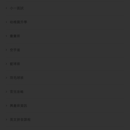
小一面試
幼稚園升學
畫畫班
空手道
籃球班
羽毛球班
育兒攻略
興趣班資訊
英文拼音課程