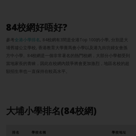
84校網好唔好?
參考
全港小學排名
, 84校網有3間是全港Top 100的小學, 分別是大
埔舊墟公立學校, 香港教育大學賽馬會小學以及港九街坊婦女會孫
方中小學。84校網是一個非常著名的熱門校網，大部分小學都受到
當地家長的青睞，因此在校網內競爭將會更加激烈，地區名校的超
額招生率也一直保持在較高水平。
大埔小學排名(
84校網)
排名
學校名稱
學校地址