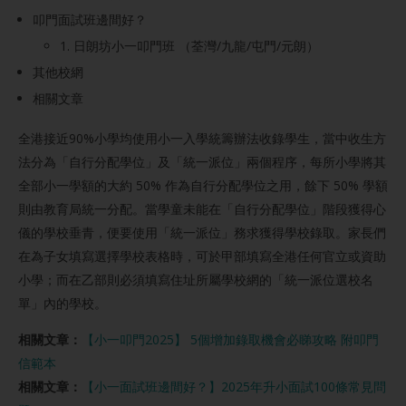
叩門面試班邊間好？
1. 日朗坊小一叩門班 （荃灣/九龍/屯門/元朗）
其他校網
相關文章
全港接近90%小學均使用小一入學統籌辦法收錄學生，當中收生方
法分為「自行分配學位」及「統一派位」兩個程序，每所小學將其
全部小一學額的大約 50% 作為自行分配學位之用，餘下 50% 學額
則由教育局統一分配。當學童未能在「自行分配學位」階段獲得心
儀的學校垂青，便要使用「統一派位」務求獲得學校錄取。家長們
在為子女填寫選擇學校表格時，可於甲部填寫全港任何官立或資助
小學；而在乙部則必須填寫住址所屬學校網的「統一派位選校名
單」內的學校。
相關文章：
【小一叩門2025】 5個增加錄取機會必睇攻略 附叩門
信範本
相關文章：
【小一面試班邊間好？】2025年升小面試100條常見問