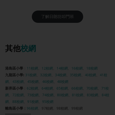
了解日朗坊叩門班
其他
校網
港島區小學
：
11校網
、
12校網
、
14校網
、
16校網
、
18校網
九龍區小學:
31校網
、
32校網
、
34校網
、
35校網
、
40校網
、
41校
網
、
43校網
、
45校網
、
46校網
、
48校網
新界區小學
：
62校網
、
64校網
、
65校網
、
66校網
、
70校網
、
71校
網
、
72校網
、
73校網
、
74校網
、
80校網
、
81校網
、
83校網
、
84校
網
、
88校網
、
91校網
、
95校網
離島區小學：
96校網
、97校網、98校網、99校網