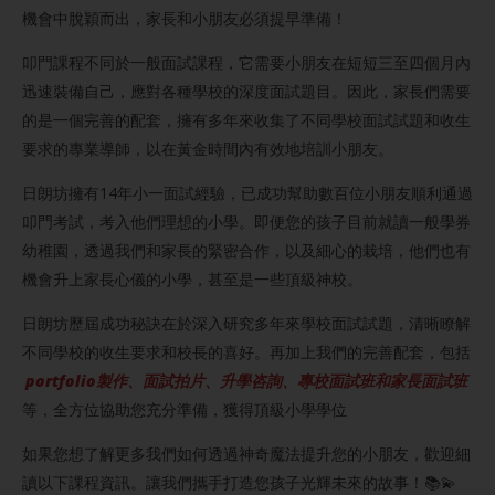
機會中脫穎而出，家長和小朋友必須提早準備！
叩門課程不同於一般面試課程，它需要小朋友在短短三至四個月內
迅速裝備自己，應對各種學校的深度面試題目。因此，家長們需要
的是一個完善的配套，擁有多年來收集了不同學校面試試題和收生
要求的專業導師，以在黃金時間內有效地培訓小朋友。
日朗坊擁有14年小一面試經驗，已成功幫助數百位小朋友順利通過
叩門考試，考入他們理想的小學。即便您的孩子目前就讀一般學券
幼稚園，透過我們和家長的緊密合作，以及細心的栽培，他們也有
機會升上家長心儀的小學，甚至是一些頂級神校。
日朗坊歷屆成功秘訣在於深入研究多年來學校面試試題，清晰瞭解
不同學校的收生要求和校長的喜好。再加上我們的完善配套，包括
portfolio製作、面試拍片、升學咨詢、專校面試班和家長面試班
等，全方位協助您充分準備，獲得頂級小學學位
如果您想了解更多我們如何透過神奇魔法提升您的小朋友，歡迎細
讀以下課程資訊。讓我們攜手打造您孩子光輝未來的故事！📚💫