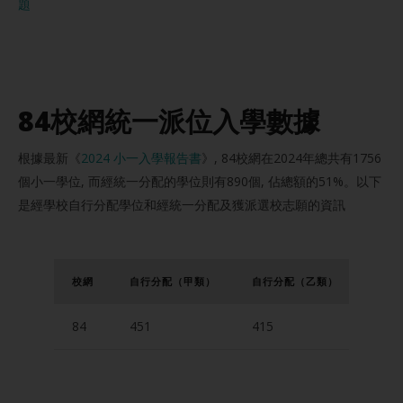
題
84校網統一派位入學數據
根據最新《
2024 小一入學報告書
》, 84校網在2024年總共有1756
個小一學位, 而經統一分配的學位則有890個, 佔總額的51%。以下
是經學校自行分配學位和經統一分配及獲派選校志願的資訊
校
網
自行分配
（甲類）
自行分配
（乙類）
統一
84
451
415
691