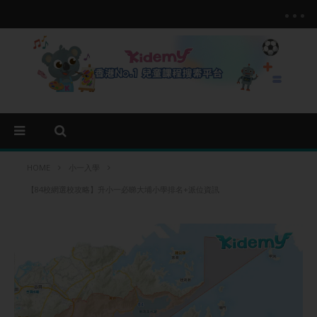
HOME
小一入學
【84校網選校攻略】升小一必睇大埔小學排名+派位資訊