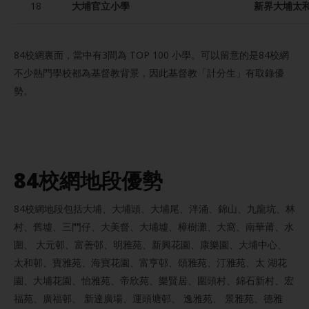
18
大埔官立小學
新界大埔太和
84校網裏面，當中有3間為 TOP 100 小學。可以留意的是84校網
不少熱門學校都為基督教背景，因此基督教「計分生」有取錄優
勢。
84校網地段優勢
84校網地段包括大埔、大埔頭、大埔尾、泮涌、錦山、九龍坑、林
村、舊墟、三門仔、大美督、大埔墟、樟樹灘、大窩、南華莆、水
圍、 大元邨、富善邨、明雅苑、新興花園、康樂園、大埔中心、
太和邨、寶雅苑、海寶花園、富亨邨、頌雅苑、汀雅苑、太 湖花
園、大埔花園、怡雅苑、帝欣苑、樂賢居、圍頭村、錦石新村、宏
福苑、廣福邨、 新達廣場、運頭塘邨、 逸雅苑、 景雅苑、德雅