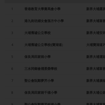
1
香港教育大學賽馬會小學
新界大埔露屏
2
港九街坊婦女會孫方中小學
新界大埔富
3
大埔舊墟公立學校
新界大埔安祥
4
大埔舊墟公立學校(寶湖道
)
大埔寶湖道7
5
保良局田家炳小學
新界大埔運
6
三水同鄉會禤景榮學校
新界大埔富
7
聖公會阮鄭夢芹小學
新界大埔廣
8
保良局田家炳千禧小學
新界大埔公路
9
聖公會阮鄭夢芹銀禧小學
新界大埔富