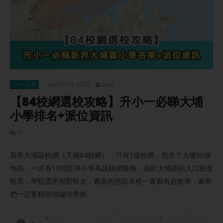
March 24, 2025
Sam
小一入學
【84校網選校攻略】升小一必睇大埔
小學排名+派位資訊
0
新界大埔區校網（又稱84校網），只有1個校網，包含了大埔50個
地區，一共有19間官津小學為該校網服務。由於大埔區的人口密度
較高，學額需求相對較大，裏面的地區名校一直都有超收率，家長
們一定要精明地編排學校。