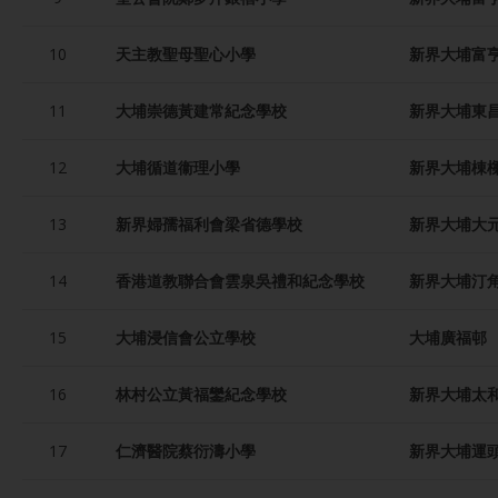
10
天主教聖母聖心小學
新界大埔富
11
大埔崇德黃建常紀念學校
新界大埔東
12
大埔循道衞理小學
新界大埔棟樑
13
新界婦孺福利會梁省德學校
新界大埔大
14
香港道教聯合會雲泉吳禮和紀念學校
新界大埔汀
15
大埔浸信會公立學校
大埔廣福邨
16
林村公立黃福鑾紀念學校
新界大埔太
17
仁濟醫院蔡衍濤小學
新界大埔運