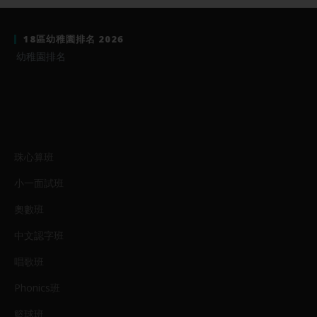
18區幼稚園排名 2026
幼稚園排名
珠心算班
小一面試班
奧數班
中文認字班
唱歌班
Phonics班
籃球班