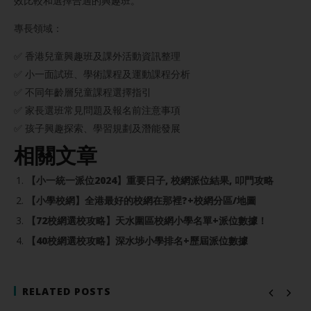
效比較和選擇合適的興趣班。
專長領域：
✅ 香港兒童興趣班及課外活動資訊整理
✅ 小一面試班、學術課程及運動課程分析
✅ 不同年齡層兒童課程選擇指引
✅ 家長選班常見問題及報名前注意事項
✅ 孩子興趣探索、學習規劃及潛能發展
相關文章
【小一統一派位2024】重要日子, 校網派位結果, 叩門攻略
【小學校網】全港最好的校網在那裡?+校網分區/地圖
【72校網選校攻略】天水圍區校網小學名單+派位數據！
【40校網選校攻略】深水埗小學排名+歷屆派位數據
RELATED POSTS