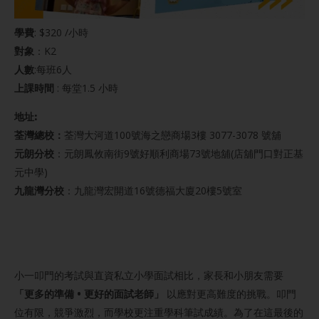
學費
: $320 /小時
對象
：K2
人數
:每班6人
上課時間
: 每堂1.5 小時
地址:
荃灣總校：
荃灣大河道100號海之戀商場3樓 3077-3078 號舖
元朗分校
：元朗鳳攸南街9號好順利商場73號地舖(店舖門口對正基
元中學)
九龍灣分校
：九龍灣宏開道16號德福大廈20樓5號室
小一叩門的考試與直資私立小學面試相比，家長和小朋友需要
「更多的準備 • 更好的面試老師」
以應對更高難度的挑戰。叩門
位有限，競爭激烈，而學校更注重學科筆試成績。為了在這最後的