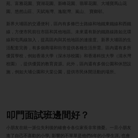
苑、富雅花園、寶湖花園、新峰花園、翡翠花園、大埔寶馬山花
園、悠然山莊、天賦海灣、逸龍灣、嵐山、 寶鄉邨。
新界大埔區的交通便利，區內有多條巴士路線和地鐵東鐵線和西鐵
線，方便市民前往市區和其他地區。未來還有新的鐵路線路如北環
線和屯馬線加入，提高區內與其他地區的連接度。新界大埔區的生
活配套完善，有多個商場和街市提供各種生活所需。區內還有多所
優質學校，例如香港大學（深水埗校園）和香港科技大學（清水灣
校園），提供優質的教育資源。此外，區內還有多個公園和休憩設
施，例如大埔公園和大棠公園，提供市民休閒活動的場所。
叩門
面試班邊間好？
小朋友在統一派位失利後的確會令各位家長非常擔憂。一旦小朋友
進了自己不喜歡的小學, 影響的不單單是他們6年的小學生涯, 也會