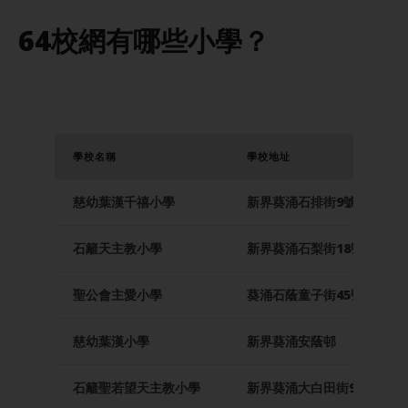
64校網有哪些小學？
學校名稱
學校地址
慈幼葉漢千禧小學
新界葵涌石排街9號
石籬天主教小學
新界葵涌石梨街18號石籬二
聖公會主愛小學
葵涌石蔭童子街45號
慈幼葉漢小學
新界葵涌安蔭邨
石籬聖若望天主教小學
新界葵涌大白田街99號