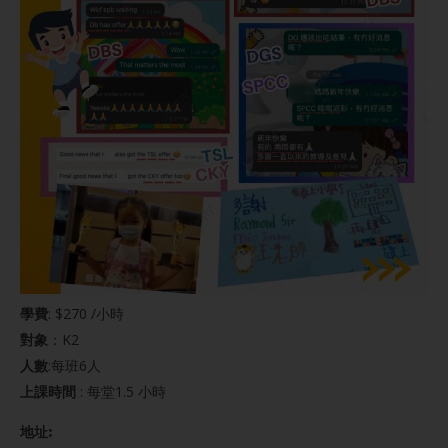
學費
: $270 /小時
對象
：K2
人數
:每班6人
上課時間
: 每堂1.5 小時
地址: