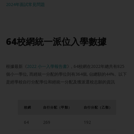
2024年面試常見問題
64校網統一派位入學數據
根據最新《
2022 小一入學報告書
》, 64校網在2022年總共有825
個小一學位, 而經統一分配的學位則有364個, 佔總額的44%。以下
是經學校自行分配學位和經統一分配及獲派選校志願的資訊
校
網
自行分配
（甲類）
自行分配
（乙類）
統一
64
269
192
282