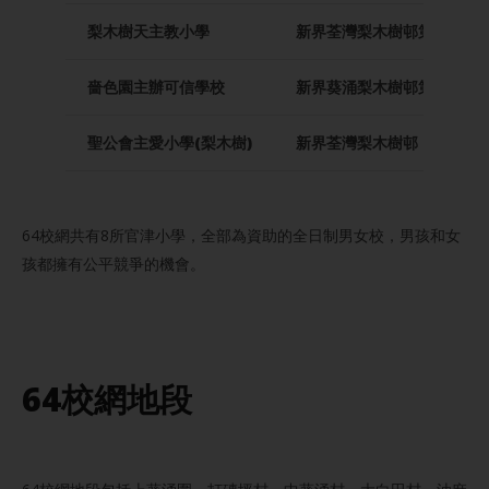
梨木樹天主教小學
新界荃灣梨木樹邨第二號校
嗇色園主辦可信學校
新界葵涌梨木樹邨第三座校
聖公會主愛小學(梨木樹)
新界荃灣梨木樹邨
64校網共有8所官津小學，全部為資助的全日制男女校，男孩和女
孩都擁有公平競爭的機會。
64校網地段