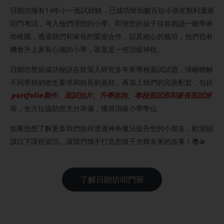
日朗坊擁有14年小一面試經驗，已成功幫助數百位小朋友順利通過
叩門考試，考入他們理想的小學。即便您的孩子目前就讀一般學券
幼稚園，透過我們和家長的緊密合作，以及細心的栽培，他們也有
機會升上家長心儀的小學，甚至是一些頂級神校。
日朗坊歷屆成功秘訣在於深入研究多年來學校面試試題，清晰瞭解
不同學校的收生要求和校長的喜好。再加上我們的完善配套，包括
portfolio製作、面試拍片、升學咨詢、專校面試班和家長面試班
等，全方位協助您充分準備，獲得頂級小學學位
如果您想了解更多我們如何透過神奇魔法提升您的小朋友，歡迎細
讀以下課程資訊。讓我們攜手打造您孩子光輝未來的故事！📚💫
了解日朗坊叩門班