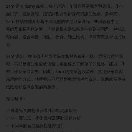
Sam 是 Kidemy 編輯，擁有超過十年研究香港兒童興趣班、升小
面試班、運動課程、語言課程及學術課程資訊的經驗。多年來，
Sam 持續整理及分析不同類型的香港兒童課程，並與教育中心、
導師及家長保持溝通，了解家長在選班時最常遇到的問題，包括課
程內容、適合年齡、地點、收費、師生比例、導師資歷及學習成效
等。
Sam 深信，每個孩子的學習節奏和興趣都不一樣。選擇合適的課
程，不只是看知名度或價錢，更重要是了解孩子的性格、能力、學
習目標及家庭需要。因此，Sam 的文章會以清晰、實用及家長容
易理解的方式，整理香港不同類型兒童課程的資訊，幫助家長更有
效比較和選擇合適的興趣班。
專長領域：
✅ 香港兒童興趣班及課外活動資訊整理
✅ 小一面試班、學術課程及運動課程分析
✅ 不同年齡層兒童課程選擇指引