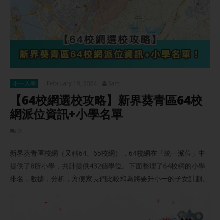
February 19, 2024
Sam
小一入學
【64校網選校攻略】新界葵青區64校
網派位資訊+小學名單
0
新界葵青區校網（又稱64、65校網），64校網在「統一派位」中
提供了8所小學，共計提供432個學位。下面整理了64校網的小學
排名，數據，分析，方便家長們比較和為將要升小一的子女計劃。