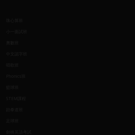
珠心算班
小一面試班
奧數班
中文認字班
唱歌班
Phonics班
籃球班
STEM課程
跆拳道班
足球班
劍橋英語考試