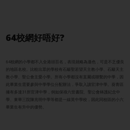
64校網好唔好?
64校網的小學都不入全港頭百名，表現就略為遜色，可是不乏優良
的地區名校。比較出眾的學校有石籬聖若望天主教小學、石籬天主
教小學、聖公會主愛小學。所有小學都沒有直屬或聯繫的中學，因
此畢業生需要參與中學學位分配辦法，爭取入讀官津中學。葵青區
擁有多達31所官津中學，例如保祿六世書院、聖公會林護紀念中
學、東華三院陳兆明中學等都是一線英中學校，因此同校區的小六
畢業生有升中的優勢。