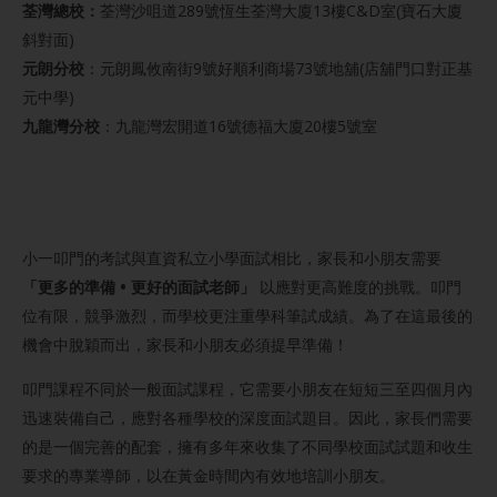
荃灣總校：
荃灣沙咀道289號恆生荃灣大廈13樓C&D室(寶石大廈
斜對面)
元朗分校
：元朗鳳攸南街9號好順利商場73號地舖(店舖門口對正基
元中學)
九龍灣分校
：九龍灣宏開道16號德福大廈20樓5號室
小一叩門的考試與直資私立小學面試相比，家長和小朋友需要
「更多的準備 • 更好的面試老師」
以應對更高難度的挑戰。叩門
位有限，競爭激烈，而學校更注重學科筆試成績。為了在這最後的
機會中脫穎而出，家長和小朋友必須提早準備！
叩門課程不同於一般面試課程，它需要小朋友在短短三至四個月內
迅速裝備自己，應對各種學校的深度面試題目。因此，家長們需要
的是一個完善的配套，擁有多年來收集了不同學校面試試題和收生
要求的專業導師，以在黃金時間內有效地培訓小朋友。