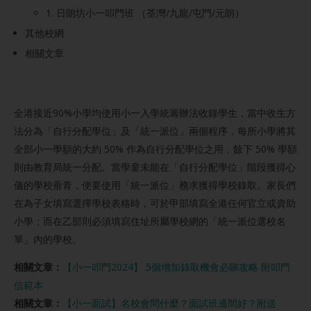
1. 日朗坊小一叩門班 （荃灣/九龍/屯門/元朗）
其他校網
相關文章
全港接近90%小學均使用小一入學統籌辦法收錄學生，當中收生方
法分為「自行分配學位」及「統一派位」兩個程序，每所小學將其
全部小一學額的大約 50% 作為自行分配學位之用，餘下 50% 學額
則由教育局統一分配。當學童未能在「自行分配學位」階段獲得心
儀的學校垂青，便要使用「統一派位」務求獲得學校錄取。家長們
在為子女填寫選擇學校表格時，可於甲部填寫全港任何官立或資助
小學；而在乙部則必須填寫住址所屬學校網的「統一派位選校名
單」內的學校。
相關文章：
【小一叩門2024】 5個增加錄取機會必睇攻略 附叩門
信範本
相關文章：
【小一面試】名校會問什麼？面試班邊間好？附送