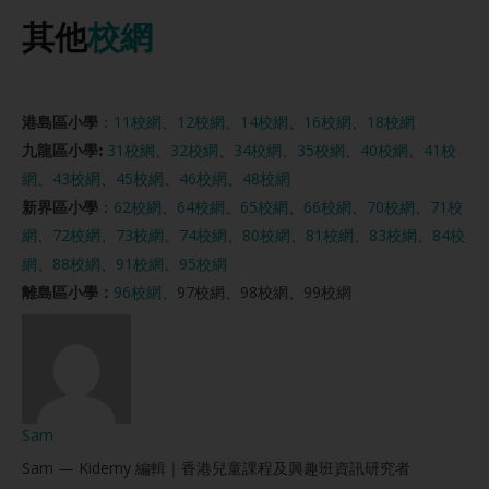
其他
校網
港島區小學
：
11校網
、
12校網
、
14校網
、
16校網
、
18校網
九龍區小學:
31校網
、
32校網
、
34校網
、
35校網
、
40校網
、
41校
網
、
43校網
、
45校網
、
46校網
、
48校網
新界區小學
：
62校網
、
64校網
、
65校網
、
66校網
、
70校網
、
71校
網
、
72校網
、
73校網
、
74校網
、
80校網
、
81校網
、
83校網
、
84校
網
、
88校網
、
91校網
、
95校網
離島區小學：
96校網
、97校網、98校網、99校網
Sam
Sam — Kidemy 編輯｜香港兒童課程及興趣班資訊研究者