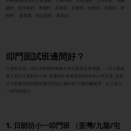
64校網地段包括上葵涌圍、打磚坪村、中葵涌村、大白田村、油麻
磡村、梨木樹邨、雍雅軒、石蔭邨、石籬邨、怡峰苑、安蔭邨、寧
峰苑、 嘉翠園、和記新邨、昇柏山。
叩門
面試班邊間好？
小朋友在統一派位失利後的確會令各位家長非常擔憂。一旦小朋友
進了自己不喜歡的小學, 影響的不單單是他們6年的小學生涯, 也會
大大影響他們的朋友圈和升讀心儀中學/大學的機會率。以下是小
一叩門班推介：
1. 日朗坊小一叩門班 （荃灣/九龍/屯