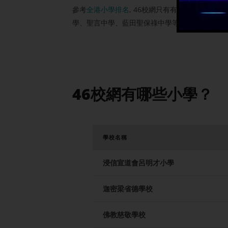
參考
全港小學排名
, 46校網只有有1間是全港T
學、聖言中學、藍田聖保祿中學等。
46校網有哪些小學？
學校名稱
浸信宣道會呂明才小學
迦密梁省德學校
佛教慈敬學校