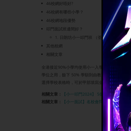
46校網好唔好?
46校網有哪些小學？
46校網地段優勢
叩門面試班邊間好？
1. 日朗坊小一叩門班 （荃灣/九龍/屯門/
其他校網
相關文章
全港接近90%小學均使用小一入學統籌辦法收錄
學位之用，餘下 50% 學額則由教育局統一分
選擇學校表格時，可於甲部填寫全港任何官立或
相關文章：
【小一叩門2024】 5個增加錄取機會
相關文章：
【小一面試】名校會問什麼？面試班邊