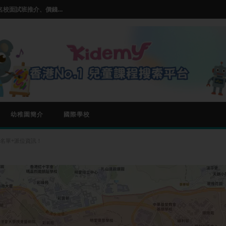
【小一面試班邊間好？】2026名校面試班推介、價錢及師資比較
推薦及選擇指南
ss的基本玩法和入門技巧
【兒童STEM教學課程】| STEM 課程是什麼| 5大熱門推薦
【小朋友學唱歌邊度好?】Parkland,伯樂音樂學院等熱門兒童唱歌班比較
【小一面試班邊間好？】2026名校面試班推介、價錢及師資比較
幼稚園簡介
國際學校
名單+派位資訊！