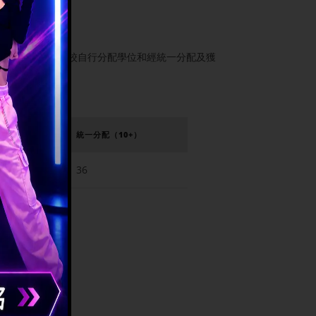
額的49%。以下是經學校自行分配學位和經統一分配及獲
10）
統一分配
（10+）
36