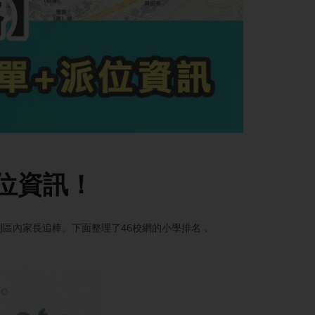
位資訊！
區內家長追棒。下面整理了46校網的小學排名，