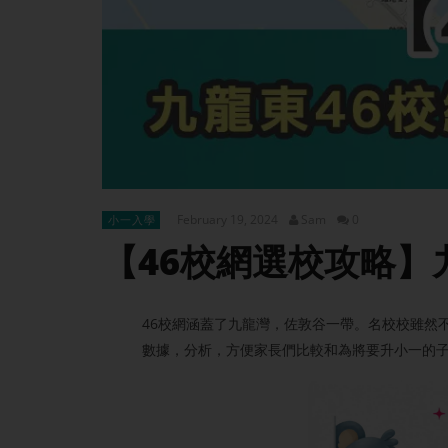
February 19, 2024
Sam
0
小一入學
【46校網選校攻略】
46校網涵蓋了九龍灣，佐敦谷一帶。名校校雖然
數據，分析，方便家長們比較和為將要升小一的