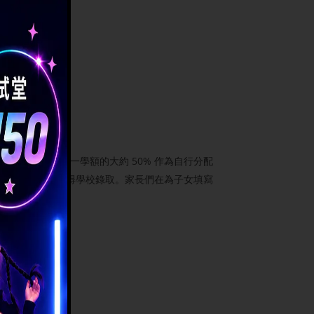
學將其全部小一學額的大約 50% 作為自行分配
統一派位」務求獲得學校錄取。家長們在為子女填寫
內的學校。