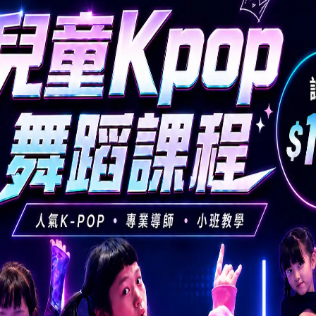
元朗）
學生，當中收生方法分為「自行分配學位」及「統一派位」兩個程序，每所小
配。當學童未能在「自行分配學位」階段獲得心儀的學校垂青，便要使用「
資助小學；而在乙部則必須填寫住址所屬學校網的「統一派位選校名單」
必睇攻略 附叩門信範本
間好？附送2024年面試常見問題