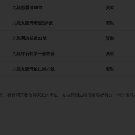
九龍彩霞道80號
資助
九龍九龍灣宏照道6號
資助
九龍灣啟業道23號
資助
九龍坪石邨第一座校舍
資助
九龍九龍灣啟仁街六號
資助
景，有相關宗教信仰家庭的學生，在自行招生階段更容易得分，特別留意