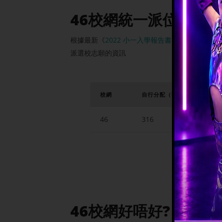
46校網統一派位入學
根據最新《
2022 小一入學報告書
》, 46校網在
派選校志願的資訊
校
網
自行分配
（甲類）
46
316
46校網好唔好?