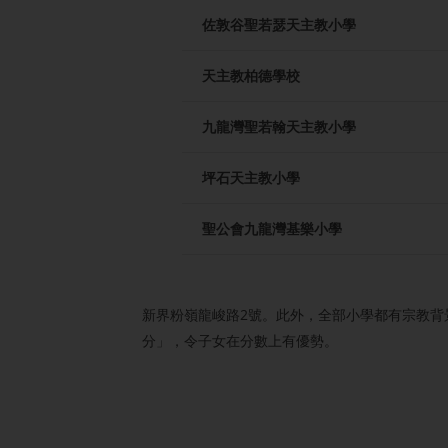
佐敦谷聖若瑟天主教小學
天主教柏德學校
九龍灣聖若翰天主教小學
坪石天主教小學
聖公會九龍灣基樂小學
新界粉嶺龍峻路2號。此外，全部小學都有宗教背
分」，令子女在分數上有優勢。