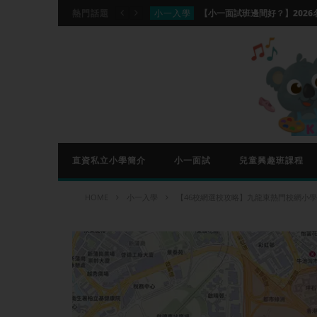
小一入學
熱門話題
分離
分離班適合你的家庭嗎？香港分離班
興趣班資訊
【國際象棋課程推介】Che
興趣班資訊
興趣班資訊
小一入學
直資私立小學簡介
小一面試
兒童興趣班課程
HOME
小一入學
【46校網選校攻略】九龍東熱門校網小學