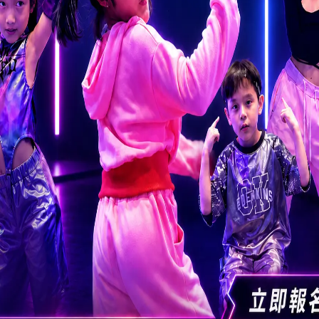
數據
2022年總共有1084個小一學位, 而經統一分配的學位則有536個, 佔總
自行分配
（乙類）
統一分配
（1-3）
統一分配
（4-
232
390
110