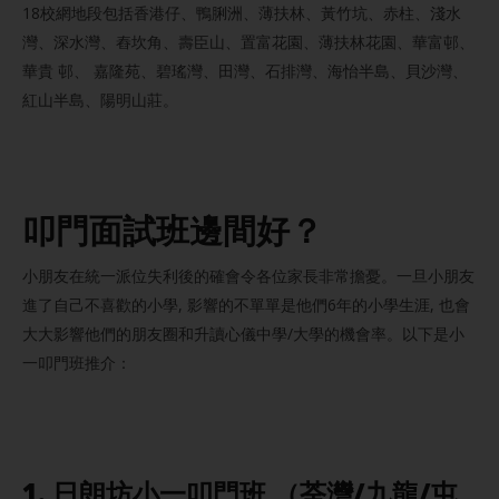
18校網地段包括香港仔、鴨脷洲、薄扶林、黃竹坑、赤柱、淺水
灣、深水灣、舂坎角、壽臣山、置富花園、薄扶林花園、華富邨、
華貴 邨、 嘉隆苑、碧瑤灣、田灣、石排灣、海怡半島、貝沙灣、
紅山半島、陽明山莊。
叩門
面試班邊間好？
小朋友在統一派位失利後的確會令各位家長非常擔憂。一旦小朋友
進了自己不喜歡的小學, 影響的不單單是他們6年的小學生涯, 也會
大大影響他們的朋友圈和升讀心儀中學/大學的機會率。以下是小
一叩門班推介：
1. 日朗坊小一叩門班 （荃灣/九龍/屯