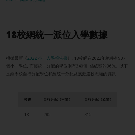
18校網統一派位入學數據
根據最新《
2022 小一入學報告書
》, 18校網在2022年總共有937
個小一學位, 而經統一分配的學位則有340個, 佔總額的36%。以下
是經學校自行分配學位和經統一分配及獲派選校志願的資訊
校
網
自行分配
（甲類）
自行分配
（乙類）
統一
18
285
315
306