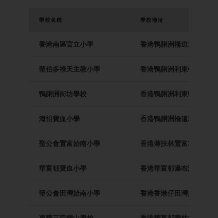
學校名稱
學校地址
香港南區官立小學
香港鴨脷洲橋道325號
聖伯多祿天主教小學
香港鴨脷洲利東邨第二期
鴨脷洲街坊學校
香港鴨脷洲利東邨利東邨
海怡寶血小學
香港鴨脷洲橋道355號
聖公會置富始南小學
香港薄扶林置富花園置富
華富邨寶血小學
香港華富邨瀑布灣道27號
聖公會田灣始南小學
香港香港仔田灣始南徑1
東華三院鶴山學校
香港華富邨華林徑5號