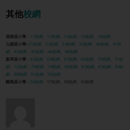
其他
校網
港島區小學
：
11校網
、
12校網
、
14校網
、
16校網
、
18校網
九龍區小學:
31校網
、
32校網
、
34校網
、
35校網
、
40校網
、
41校
網
、
43校網
、
45校網
、
46校網
、
48校網
新界區小學
：
62校網
、
64校網
、
65校網
、
66校網
、
70校網
、
71校
網
、
72校網
、
73校網
、
74校網
、
80校網
、
81校網
、
83校網
、
84校
網
、
88校網
、
91校網
、
95校網
離島區小學：
96校網
、97校網、98校網、99校網