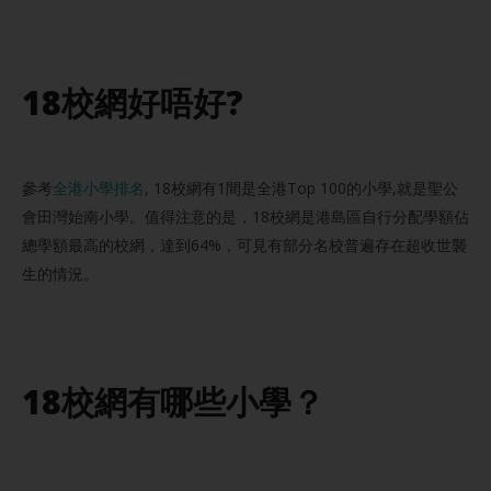
18校網好唔好?
參考
全港小學排名
, 18校網有1間是全港Top 100的小學,就是聖公
會田灣始南小學。值得注意的是，18校網是港島區自行分配學額佔
總學額最高的校網，達到64%，可見有部分名校普遍存在超收世襲
生的情況。
18校網有哪些小學？