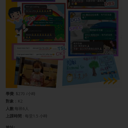
學費
: $270 /小時
對象
：K2
人數
:每班6人
上課時間
: 每堂1.5 小時
地址: