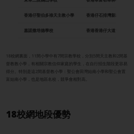
香港仔聖伯多祿天主教小學
香港仔石排灣新村第二期
嘉諾撒培德學校
香港香港仔大道180號
18校網裏面，11間小學中有7間宗教學校，分別5間天主教和2間基
督教教小學，有相關宗教信仰家庭的學生，在自行招生階段更容易
得分。特別是這2間基督教小學：聖公會田灣始南小學和聖公會置
富始南小學，也是地區名校，競爭會相對高。
18校網地段優勢