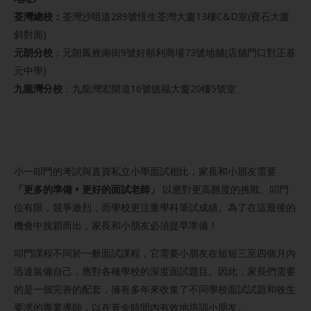
荃灣總校：
荃灣沙咀道289號恆生荃灣大廈13樓C&D室(寶石大廈
斜對面)
元朗分校
：元朗鳳攸南街9號好順利商場73號地舖(店舖門口對正基
元中學)
九龍灣分校
：九龍灣宏開道16號德福大廈20樓5號室
小一叩門的考試與直資私立小學面試相比，家長和小朋友需要
「更多的準備 • 更好的面試老師」
以應對更高難度的挑戰。叩門
位有限，競爭激烈，而學校更注重學科筆試成績。為了在這最後的
機會中脫穎而出，家長和小朋友必須提早準備！
叩門課程不同於一般面試課程，它需要小朋友在短短三至四個月內
迅速裝備自己，應對各種學校的深度面試題目。因此，家長們需要
的是一個完善的配套，擁有多年來收集了不同學校面試試題和收生
要求的專業導師，以在黃金時間內有效地培訓小朋友。