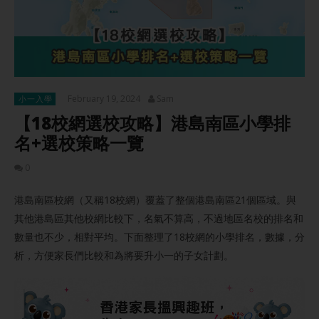
February 19, 2024
Sam
小一入學
【18校網選校攻略】港島南區小學排
名+選校策略一覽
0
港島南區校網（又稱18校網）覆蓋了整個港島南區21個區域。與
其他港島區其他校網比較下，名氣不算高，不過地區名校的排名和
數量也不少，相對平均。下面整理了18校網的小學排名，數據，分
析，方便家長們比較和為將要升小一的子女計劃。