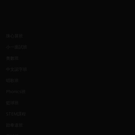
珠心算班
小一面試班
奧數班
中文認字班
唱歌班
Phonics班
籃球班
STEM課程
跆拳道班