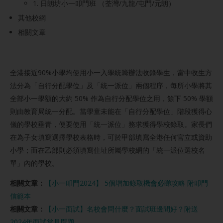
1. 日朗坊小一叩門班 （荃灣/九龍/屯門/元朗）
其他校網
相關文章
全港接近90%小學均使用小一入學統籌辦法收錄學生，當中收生方
法分為「自行分配學位」及「統一派位」兩個程序，每所小學將其
全部小一學額的大約 50% 作為自行分配學位之用，餘下 50% 學額
則由教育局統一分配。當學童未能在「自行分配學位」階段獲得心
儀的學校垂青，便要使用「統一派位」務求獲得學校錄取。家長們
在為子女填寫選擇學校表格時，可於甲部填寫全港任何官立或資助
小學；而在乙部則必須填寫住址所屬學校網的「統一派位選校名
單」內的學校。
相關文章：
【小一叩門2024】 5個增加錄取機會必睇攻略 附叩門
信範本
相關文章：
【小一面試】名校會問什麼？面試班邊間好？附送
2024年面試常見問題