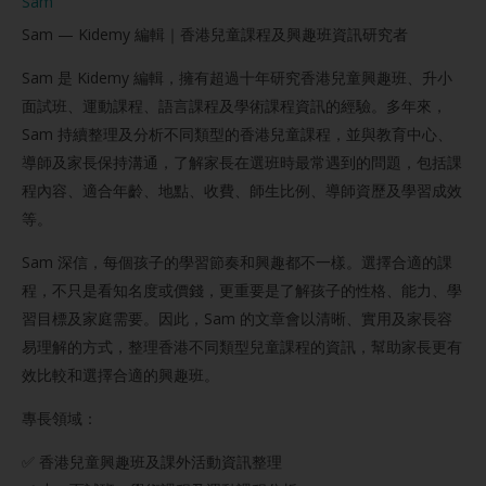
Sam
Sam — Kidemy 編輯｜香港兒童課程及興趣班資訊研究者
Sam 是 Kidemy 編輯，擁有超過十年研究香港兒童興趣班、升小
面試班、運動課程、語言課程及學術課程資訊的經驗。多年來，
Sam 持續整理及分析不同類型的香港兒童課程，並與教育中心、
導師及家長保持溝通，了解家長在選班時最常遇到的問題，包括課
程內容、適合年齡、地點、收費、師生比例、導師資歷及學習成效
等。
Sam 深信，每個孩子的學習節奏和興趣都不一樣。選擇合適的課
程，不只是看知名度或價錢，更重要是了解孩子的性格、能力、學
習目標及家庭需要。因此，Sam 的文章會以清晰、實用及家長容
易理解的方式，整理香港不同類型兒童課程的資訊，幫助家長更有
效比較和選擇合適的興趣班。
專長領域：
✅ 香港兒童興趣班及課外活動資訊整理