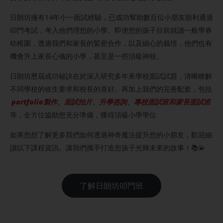
日朗坊擁有14年小一面試經驗，已成功幫助數百位小朋友順利通過
叩門考試，考入他們理想的小學。即便您的孩子目前就讀一般學券
幼稚園，透過我們和家長的緊密合作，以及細心的栽培，他們也有
機會升上家長心儀的小學，甚至是一些頂級神校。
日朗坊歷屆成功秘訣在於深入研究多年來學校面試試題，清晰瞭解
不同學校的收生要求和校長的喜好。再加上我們的完善配套，包括
portfolio製作、面試拍片、升學咨詢、專校面試班和家長面試班
等，全方位協助您充分準備，獲得頂級小學學位
如果您想了解更多我們如何透過神奇魔法提升您的小朋友，歡迎細
讀以下課程資訊。讓我們攜手打造您孩子光輝未來的故事！📚💫
了解日朗坊叩門班