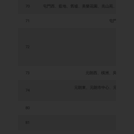
70
屯門西、藍地、舊墟、美樂花園、兆山苑、蝴蝶邨、
71
屯門東、虎地
72
73
元朗西、橫洲、吳屋村、鳳
元朗東、元朗市中心、元朗舊墟、
74
80
81