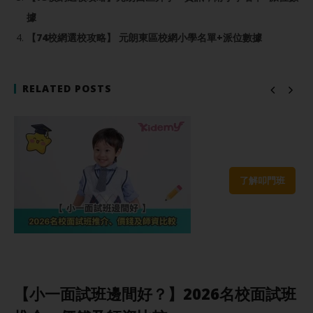
據
【74校網選校攻略】 元朗東區校網小學名單+派位數據
RELATED POSTS
了解叩門班
【小一面試班邊間好？】2026名校面試班