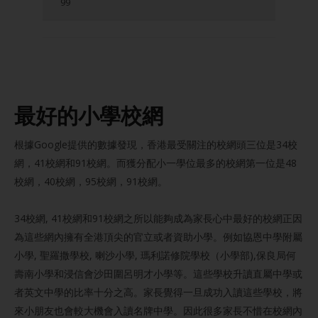
99
最好的小學校網
根據Google提供的數據發現，香港最受關注的校網頭三位是34校
網，41校網和91校網。而獲分配小一學位最多的校網第一位是48
校網，40校網，95校網，91校網。
34校網, 41校網和91校網之所以能夠成為家長心中最好的校網正因
為這些網內擁有全港頂尖的官立或者資助小學。例如協恩中學附屬
小學, 聖羅撒學校, 喇沙小學, 瑪利諾修院學校（小學部),保良局何
壽南小學和浸信會沙田圍呂明才小學等。這些學校升讀直屬中學或
者英文中學的比率十分之高。家長覺得一旦成功入讀這些學校，將
來小朋友也會較大機會入讀名牌中學。因此很多家長不惜在校網內