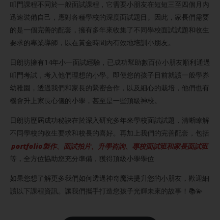
叩門課程不同於一般面試課程，它需要小朋友在短短三至四個月內
迅速裝備自己，應對各種學校的深度面試題目。因此，家長們需要
的是一個完善的配套，擁有多年來收集了不同學校面試試題和收生
要求的專業導師，以在黃金時間內有效地培訓小朋友。
日朗坊擁有14年小一面試經驗，已成功幫助數百位小朋友順利通過
叩門考試，考入他們理想的小學。即便您的孩子目前就讀一般學券
幼稚園，透過我們和家長的緊密合作，以及細心的栽培，他們也有
機會升上家長心儀的小學，甚至是一些頂級神校。
日朗坊歷屆成功秘訣在於深入研究多年來學校面試試題，清晰瞭解
不同學校的收生要求和校長的喜好。再加上我們的完善配套，包括
portfolio製作、面試拍片、升學咨詢、專校面試班和家長面試班
等，全方位協助您充分準備，獲得頂級小學學位
如果您想了解更多我們如何透過神奇魔法提升您的小朋友，歡迎細
讀以下課程資訊。讓我們攜手打造您孩子光輝未來的故事！📚💫