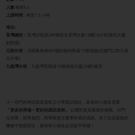
人數
:每班6人
上課時間
: 每堂1.5 小時
地址:
荃灣總校：
荃灣沙咀道289號恆生荃灣大廈13樓C&D室(寶石大廈
斜對面)
元朗分校
：元朗鳳攸南街9號好順利商場73號地舖(店舖門口對正基
元中學)
九龍灣分校
：九龍灣宏開道16號德福大廈20樓5號室
小一叩門的考試與直資私立小學面試相比，家長和小朋友需要
「更多的準備 • 更好的面試老師」
以應對更高難度的挑戰。叩門
位有限，競爭激烈，而學校更注重學科筆試成績。為了在這最後的
機會中脫穎而出，家長和小朋友必須提早準備！