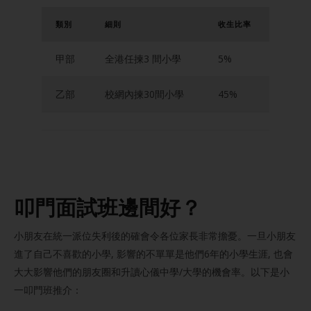
類別
細則
收生比率
甲部
全港任揀3 間小學
5%
乙部
校網內揀30間小學
45%
叩門
面試班邊間好？
小朋友在統一派位失利後的確會令各位家長非常擔憂。一旦小朋友
進了自己不喜歡的小學, 影響的不單單是他們6年的小學生涯, 也會
大大影響他們的朋友圈和升讀心儀中學/大學的機會率。以下是小
一叩門班推介：