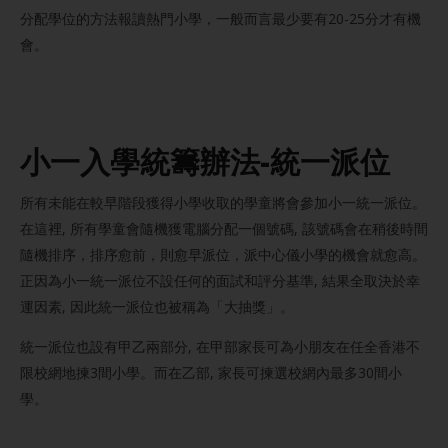
分配學位的方法報讀熱門小學，一般而言最少要有20-25分才有機
會。
小一入學統籌辦法-統一派位
所有未能在較早階段獲得小學收取的學童將會參加小一統一派位。
在這裡, 所有學童會隨機獲電腦分配一個號碼, 該號碼會在稍後時間
隨機排序，排序愈前，則愈早派位，派中心儀小學的機會就愈高。
正因為小一統一派位不設任何的面試和評分基準, 結果全取決於幸
運因素, 因此統一派位也被稱為「大抽獎」。
統一派位也設有甲乙兩部分, 在甲部家長可為小朋友在任全香港不
限校網地揀3間小學。而在乙部, 家長可揀選校網內最多30間小
學。