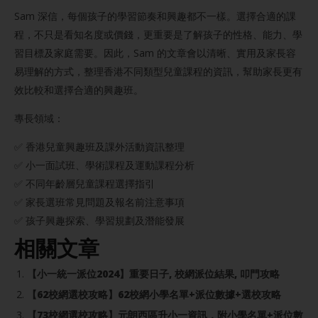
Sam 深信，每個孩子的學習節奏和興趣都不一樣。選擇合適的課
程，不只是看知名度或價錢，更重要是了解孩子的性格、能力、學
習目標及家庭需要。因此，Sam 的文章會以清晰、實用及家長容
易理解的方式，整理香港不同類型兒童課程的資訊，幫助家長更有
效比較和選擇合適的興趣班。
專長領域：
✅ 香港兒童興趣班及課外活動資訊整理
✅ 小一面試班、學術課程及運動課程分析
✅ 不同年齡層兒童課程選擇指引
✅ 家長選班常見問題及報名前注意事項
✅ 孩子興趣探索、學習規劃及潛能發展
相關文章
【小一統一派位2024】重要日子, 校網派位結果, 叩門攻略
【62校網選校攻略】62校網小學名單+派位數據+選校攻略
【73校網選校攻略】元朗西區升小一資訊，附小學名單+派位數