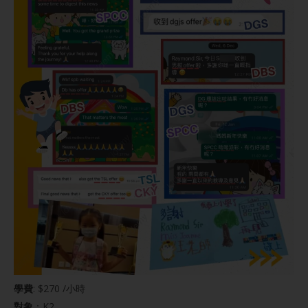
學費
: $270 /小時
對象
：K2