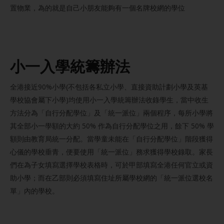
置物業，為的就是自己小朋友能夠有一個名牌校網的學位
小一入學統籌辦法
全港接近90%小學(不包括各私立小學、直接資助計劃小學及英基
學校協會屬下小學)均使用小一入學統籌辦法收錄學生，當中收生
方法分為「自行分配學位」及「統一派位」兩個程序，每所小學將
其全部小一學額的大約 50% 作為自行分配學位之用，餘下 50% 學
額則由教育局統一分配。當學童未能在「自行分配學位」階段獲得
心儀的學校垂青，便要使用「統一派位」務求獲得學校錄取。家長
們在為子女填寫選擇學校表格時，可於甲部填寫全港任何官立或資
助小學；而在乙部則必須填寫住址所屬學校網的「統一派位選校名
單」內的學校。