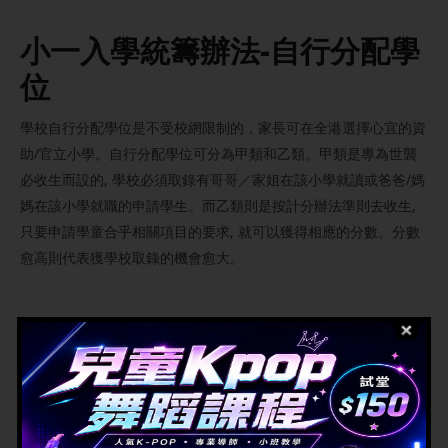
小一入學統籌辦法-自行分配學
位
學校自行分配學位是不受校網限制的，家長可在全港選擇心宜的資
助/官立小學。自行分配學位可分為甲類和乙類。甲類是專為世襲
必收生而設的, 學校必須取錄有哥哥／家姐在該小學就讀或爸爸/媽
媽在該小學就職的申請學生。而乙類則是按計分辦法準則去收生,
只要申請學童合乎相關項目的要求, 就可以獲得相應的分數。分數
愈高則代表獲學校取錄的機會愈大。
類別
細則
甲類
專為世襲必收生而設, 佔小一學額的30%
乙類
按計分辦法準則去收生, 佔學校小一學額不少於2