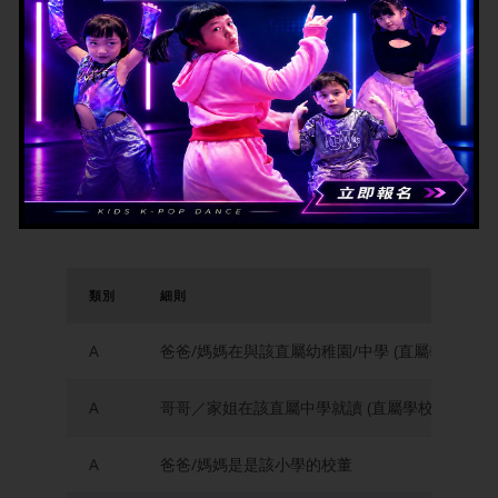
自行分配學位計分表 (乙類)
類別
細則
A
爸爸/媽媽在與該直屬幼稚園/中學 (直屬學校需
A
哥哥／家姐在該直屬中學就讀 (直屬學校需要和小
A
爸爸/媽媽是是該小學的校董