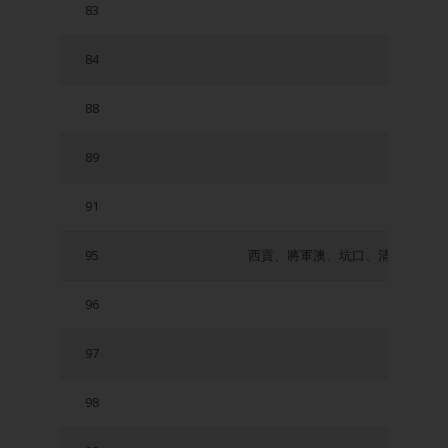
83
84
大埔
88
89
91
95
西貢、將軍澳、坑口、清水灣、井
96
97
98