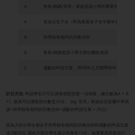
A
爸爸/媽媽/哥哥／家姐是該小學的畢業生
A
首名出生子女（即為家庭各子女中最年長者）
B
與學校有相同的宗教信仰
B
爸爸/媽媽是該小學主辦社團的成員
C
適齡的申請兒童 （即明年九月開學時年滿五歲八
計分方法
: 申請學生只可以係每個類別選一項填報，總分數為A + B
+C. 最高可以擭取的分數是35分。 (eg. 哥哥／家姐在該直屬中學就
讀+與學校有相同的宗教信仰+適齡的申請兒童 = 35分)
因為大部分學生都合乎與學校有相同的宗教信仰和適齡的申請兒童
這2個項目, 因此大部分學生最少也會有15分。如果家長想靠自行