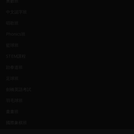
奧數班
中文認字班
唱歌班
Phonics班
籃球班
STEM課程
跆拳道班
足球班
劍橋英語考試
羽毛球班
畫畫班
國際象棋班