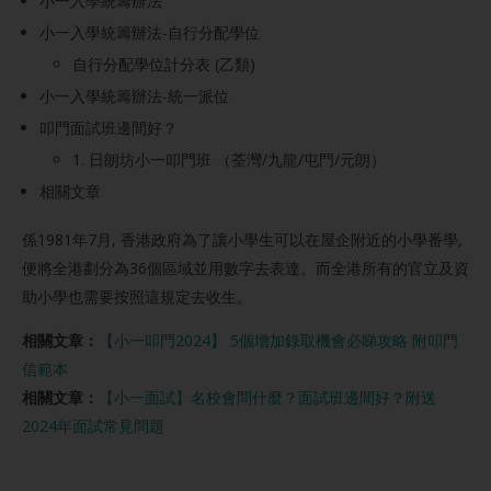
小一入學統籌辦法
小一入學統籌辦法-自行分配學位
自行分配學位計分表 (乙類)
小一入學統籌辦法-統一派位
叩門面試班邊間好？
1. 日朗坊小一叩門班 （荃灣/九龍/屯門/元朗）
相關文章
係1981年7月, 香港政府為了讓小學生可以在屋企附近的小學番學,
便將全港劃分為36個區域並用數字去表達。而全港所有的官立及資
助小學也需要按照這規定去收生。
相關文章：
【小一叩門2024】 5個增加錄取機會必睇攻略 附叩門
信範本
相關文章：
【小一面試】名校會問什麼？面試班邊間好？附送
2024年面試常見問題