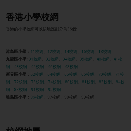
香港小學校網
香港的小學校網可以按地區劃分為36個:
港島區小學
：
11校網
、
12校網
、
14校網
、
16校網
、
18校網
九龍區小學:
31校網
、
32校網
、
34校網
、
35校網
、
40校網
、
41校
網
、
43校網
、
45校網
、
46校網
、
48校網
新界區小學
：
62校網
、
64校網
、
65校網
、
66校網
、
70校網
、
71校
網
、
72校網
、
73校網
、
74校網
、
80校網
、
81校網
、
83校網
、
84校
網
、
88校網
、
91校網
、
95校網
離島區小學：
96校網
、97校網、98校網、99校網