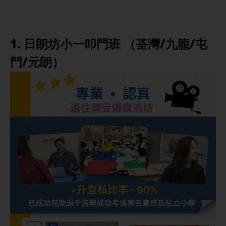
1. 日朗坊小一叩門班 （荃灣/九龍/屯
門/元朗）