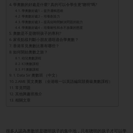
學奧數的好處是什麼? 真的可以令學生更”聰明”嗎?
學奧數好處1 – 提升邏輯思維
學奧數好處2 – 培養創造力
學奧數好處3 – 提高短時間解決問題的能力
學奧數好處4 – 培養耐性和永不放棄的態度
奧數是不是聰明孩子的專利?
家長點樣判斷小朋友適唔適合學奧數？
香港常見奧數比賽有哪些？
如何開始奧數之旅？
幼兒奧數課程
K3奧數課程
P1奧數課程
1. Data Sir 奧數班 （中文）
2.AME 英文奧數 （全港唯一以英語編寫競賽級奧數課程）
常見問題
其他興趣班推介
相關文章
很多人認為奧數班是聰明孩子的集中地，只有聰明的孩子才可以學