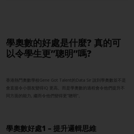
學
奧數
的好處是什麼? 真的可
以令學生更”聰明”嗎?
香港熱門奧數學校Gene Got Talent的Data Sir 說到學奧數並不是
會直接令小朋友變得IQ 更高。而是學奧數的過程會令他們提升不
同方面的能力, 繼而令他們變得更”聰明”。
學
奧數
好處1 – 提升邏輯思維