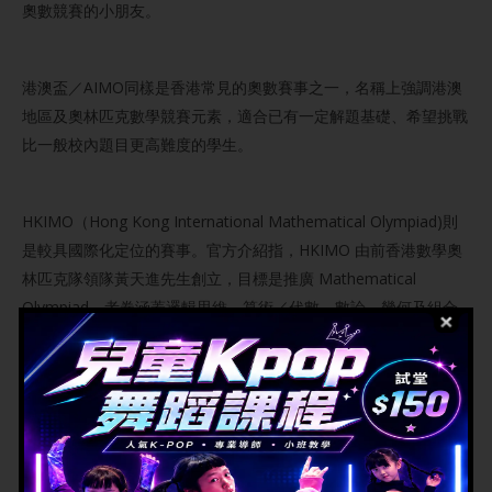
奧數競賽的小朋友。
港澳盃／AIMO同樣是香港常見的奧數賽事之一，名稱上強調港澳
地區及奧林匹克數學競賽元素，適合已有一定解題基礎、希望挑戰
比一般校內題目更高難度的學生。
HKIMO（Hong Kong International Mathematical Olympiad)則
是較具國際化定位的賽事。官方介紹指，HKIMO 由前香港數學奧
林匹克隊領隊黃天進先生創立，目標是推廣 Mathematical
Olympiad，考卷涵蓋邏輯思維、算術／代數、數論、幾何及組合
等範疇。
家長在選擇比賽時，不應只看獎項名氣，而應考慮小朋友年級、程
度、比賽題型及準備時間。初學者可以先由較入門的題型開始，累
積信心後再挑戰更高級別的奧數比賽。