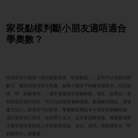
家長點樣判斷小朋友適唔適合
學奧數？
唔係所有小朋友一開始都要追求「叻做難題」，反而可以先睇佢對
數字、圖形同推理有冇興趣。如果小朋友平時鍾意砌積木、玩找規
律、問「點解會咁」，通常都幾適合接觸奧數。相反，如果佢一見
到長題目就好抗拒，可以先由簡單邏輯遊戲、數感練習開始，慢慢
建立信心。家長亦可以留意，學奧數唔應該令小朋友長期喊住做、
成日覺得自己唔得；如果壓力太大，反而要調整節奏。最緊要係睇
小朋友會唔會因為上堂而更願意諗、肯試、肯問，呢啲通常比「即
刻拎高分」更重要。