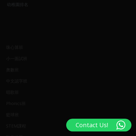
幼稚園排名
珠心算班
小一面試班
奧數班
中文認字班
唱歌班
Phonics班
籃球班
Contact Us!
STEM課程