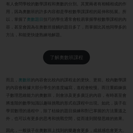
有人會問學校的數學課程和奧數的分別。其實兩者有相輔相成的作
用，因為奧數班的許多內容都是學校數學課課程的延伸和拓展。所
以，掌握了
奧數題目
技巧的學生通常會較易掌握學校數學課程的內
容，甚至會因為在奧數班接觸的題目多了，而掌握比其他同學多的
方法，和能更快捷熟練地解題。
了解奧數班課程
而且，
奧數班
的內容會比校內的課程走的更快、更前。校內數學課
的內容會根據大部分學生的進度編寫，進程會較慢。而注重鍛鍊孩
子數理思維能力的奧數班，則會涉及更多廣泛的內容，有時甚至會
將進階的數學知識以趣味挑戰的形式在課程中出現。如此，孩子在
學習數理的過程中，除了枯燥的題目操練和對已掌握的方法重溫之
外，也可以有更多的思考和挑戰空間，從而達到開發思維的效果。
因此，一般孩子在奧數班上找到的樂趣會更多，成就感也會更大。