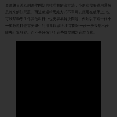
奧數題目涉及到數學問題的推理和解決方法，小朋友需要運用邏輯
思維來解決問題。而這種邏輯思維方式不單可以應用在數學上, 也
可以幫助學生係其他科目中也更容易解決問題。例如以下這一條小
一奧數題目也需要學生利用邏輯思維,由零開始一步一步去想出步
驟去計算答案。而不是好像1+1 這些數學問題這麼直接。