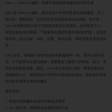
Sam — Kidemy 編輯｜香港兒童課程及興趣班資訊研究者
Sam 是 Kidemy 編輯，擁有超過十年研究香港兒童興趣班、升小
面試班、運動課程、語言課程及學術課程資訊的經驗。多年來，
Sam 持續整理及分析不同類型的香港兒童課程，並與教育中心、
導師及家長保持溝通，了解家長在選班時最常遇到的問題，包括課
程內容、適合年齡、地點、收費、師生比例、導師資歷及學習成效
等。
Sam 深信，每個孩子的學習節奏和興趣都不一樣。選擇合適的課
程，不只是看知名度或價錢，更重要是了解孩子的性格、能力、學
習目標及家庭需要。因此，Sam 的文章會以清晰、實用及家長容
易理解的方式，整理香港不同類型兒童課程的資訊，幫助家長更有
效比較和選擇合適的興趣班。
專長領域：
✅ 香港兒童興趣班及課外活動資訊整理
✅ 小一面試班、學術課程及運動課程分析