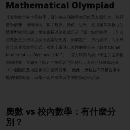
Mathematical Olympiad
其實奧數本身也是數學，目的都在訓練學生思維及創新能力。強調
數學解難、邏輯推理、數字規律、幾何、組合、應用題等為核心的
競賽型數學訓練。很多家長以為奧數只是「深一點的數學」，但其
實奧數更重視小朋友能否靈活思考、拆解題目、找出規律，而不只
是計算速度或背公式。國際上最具代表性的賽事是 International
Mathematical Olympiad（IMO），官方稱其為高中學生的世界數
學錦標賽，首屆於 1959 年在羅馬尼亞舉行，現時已發展成超過
100 個國家及地區參與的國際賽事。 因此，奧數並不只是香港本
地的補習概念，而是一套具國際背景的數學思維訓練。
奧數 vs 校內數學：有什麼分
別？