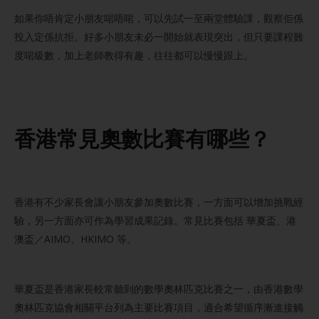
如果你唔肯定小朋友啱唔啱，可以先試一至兩堂體驗課，觀察佢係
投入定係抗拒。好多小朋友未必一開始就表現突出，但只要課程難
度啱級數，加上老師教得有趣，往往都可以慢慢跟上。
香港常見奧數比賽有哪些？
香港有不少家長會讓小朋友參加奧數比賽，一方面可以增加挑戰經
驗，另一方面亦可作為學習成果記錄。常見比賽包括 華夏盃、港
澳盃／AIMO、HKIMO 等。
華夏盃是香港家長較常聽到的數學奧林匹克比賽之一，由香港數學
奧林匹克協會相關平台列為主要比賽項目，適合希望循序漸進接觸