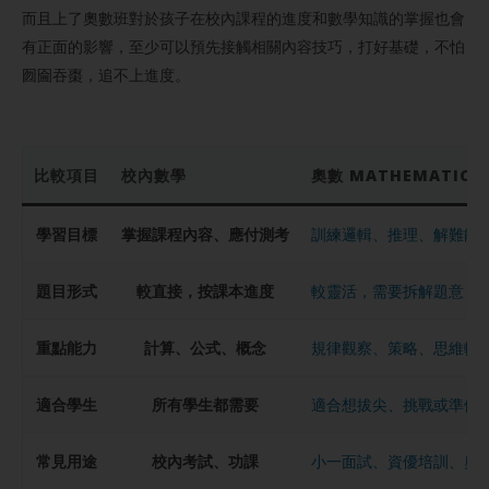
而且上了奧數班對於孩子在校內課程的進度和數學知識的掌握也會
有正面的影響，至少可以預先接觸相關內容技巧，打好基礎，不怕
囫圇吞棗，追不上進度。
比較項目
校內數學
奧數 MATHEMATICAL
學習目標
掌握課程內容、應付測考
訓練邏輯、推理、解難能
題目形式
較直接，按課本進度
較靈活，需要拆解題意
重點能力
計算、公式、概念
規律觀察、策略、思維轉
適合學生
所有學生都需要
適合想拔尖、挑戰或準備
常見用途
校內考試、功課
小一面試、資優培訓、奧