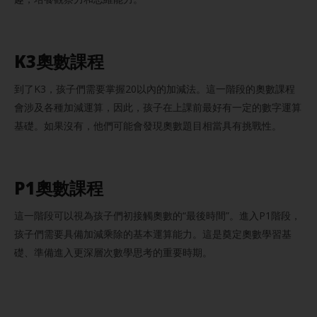
K3奧數課程
到了K3，孩子們需要掌握20以內的加減法。這一階段的奧數課程
會涉及各種加減運算，因此，孩子在上課前最好有一定的數字運算
基礎。如果沒有，他們可能會發現奧數題目相當具有挑戰性。
P1奧數課程
這一階段可以視為孩子們初接觸奧數的“最後時間”。進入P1階段，
孩子們需要具備加減乘除的基本運算能力。這是奠定奧數學習基
礎、準備進入更深層次數學思考的重要時期。