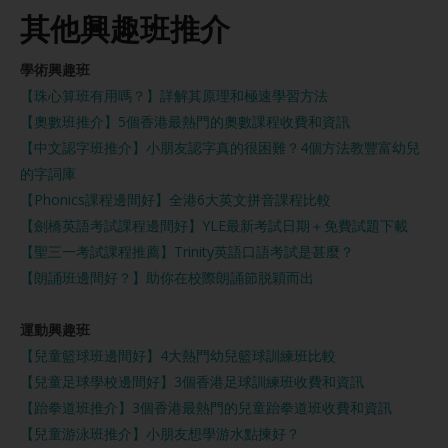
其他興趣班推介
學術興趣班
【珠心算班有用嗎？】詳解其原理和極速學習方法
【奧數班推介】5個香港最熱門的奧數課程收費和資訊
【中文認字班推介】小朋友認字真的很困難？4個方法教豐富幼兒
的字詞庫
【Phonics課程邊間好】全港6大英文拼音課程比較
【劍橋英語考試課程邊間好】YLE最新考試日期＋免費試題下載
【聖三一考試課程推薦】Trinity英語口語考試是甚麼？
【朗誦班邊間好？】助你在校際朗誦節脱穎而出
運動興趣班
【兒童籃球班邊間好】4大熱門幼兒籃球訓練班比較
【兒童足球學校邊間好】3個香港足球訓練班收費和資訊
【跆拳道班推介】3個香港最熱門的兒童跆拳道班收費和資訊
【兒童游泳班推介】小朋友想學游水點揀好？