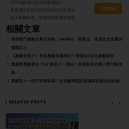
✅ 不同年齡層兒童課程選擇指引
了解奧數班
✅ 家長選班常見問題及報名前注意事項
✅ 孩子興趣探索、學習規劃及潛能發展
相關文章
香港熱門奧數比賽全攻略：HKIMO、華夏盃、港澳盃含金量與
備戰貼士
【奧數班推介】香港奧數班邊間好？精選6大幼兒奧數課程
幾歲學奧數最好？K2 還是小一開始？香港家長必讀入學年齡指
南
奧數對小一叩門有幫助嗎？名校數學面試與邏輯思維全面拆解
RELATED POSTS