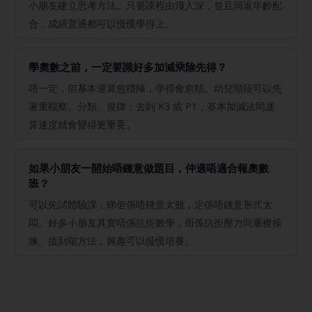
小朋友建立思考方法。只要課程由淺入深，並且同返年齡配
合，成績普通都可以慢慢學得上。
學奧數之前，一定要識好多加減乘除先得？
唔一定，但基本運算愈穩陣，學得會愈順。幼兒階段可以先
著重觀察、分類、規律；去到 K3 或 P1，基本加減法同運
算速度就會變得更重要。
如果小朋友一開始唔鍾意做題目，仲適唔適合報奧數
班？
可以先試體驗課，睇佢係唔鍾意太難，定係唔鍾意形式太
悶。好多小朋友其實唔係抗拒數學，而係抗拒壓力同重複操
練。搵到啱方法，興趣可以慢慢培養。