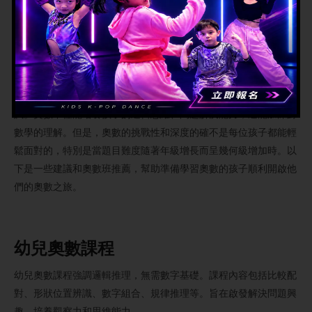
如何開始奧數之旅？
當家長認識到
奧數
（數學競賽）的益處後，自然會考慮讓孩子嘗
試。奧數不僅能培養孩子的邏輯思維、問題解決能力，還能加深對
數學的理解。但是，奧數的挑戰性和深度的確不是每位孩子都能輕
鬆面對的，特別是當題目難度隨著年級增長而呈幾何級增加時。以
下是一些建議和奧數班推薦，幫助準備學習奧數的孩子順利開啟他
們的奧數之旅。
幼兒奧數課程
幼兒奧數課程強調邏輯推理，無需數字基礎。課程內容包括比較配
對、形狀位置辨識、數字組合、規律推理等。旨在啟發解決問題興
趣，培養觀察力和思維能力。