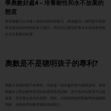
學
奧數
好處4 – 培養耐性和永不放棄的
態度
學習奧數可以培養小朋友的耐性和毅力，因為解決一個問題可能需
要花費很長的時間和多次嘗試。而這些心態也對學生未來的學習和
生活有重要的影響。
奧數是不是聰明孩子的專利
?
奧數不是聰明孩子的專利，但卻是一個有趣的智力開發途徑。通過
奧數班上對於數學原理的探索和思考訓練，孩子的求知慾望可以被
激發，並培養出思考的習慣。同時，也能拓闊他們對數學的接觸和
理解，加強他們的數理邏輯思維能力。