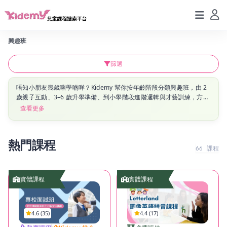
興趣班
篩選
唔知小朋友幾歲啱學啲咩？Kidemy 幫你按年齡階段分類興趣班，由 2
歲親子互動、3–6 歲升學準備、到小學階段進階邏輯與才藝訓練，方便
家長對應子女發展階段選擇最啱課程。
查看更多
熱門課程
66
課程
實體課程
實體課程
4.6 (35)
4.4 (17)