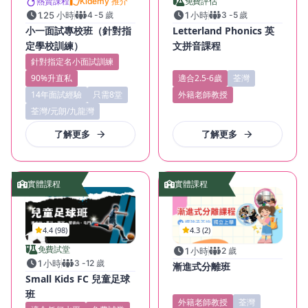
熱賣課程
Kidemy 推介
免費評估
1.25 小時
4
-
5
歲
1 小時
3
-
5
歲
小一面試專校班（針對指
Letterland Phonics 英
定學校訓練）
文拼音課程
針對指定名小面試訓練
90%升直私
適合2.5-6歲
荃灣
14年面試經驗
只需8堂
外籍老師教授
荃灣/元朗/九龍灣
了解更多
了解更多
實體課程
實體課程
4.4 (98)
4.3 (2)
免費試堂
1 小時
2
歲
1 小時
3
-
12
歲
漸進式分離班
Small Kids FC 兒童足球
班
外籍老師教授
荃灣