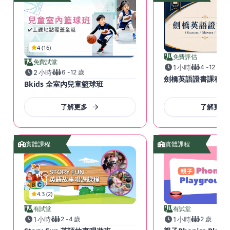
4 (16)
免費評估
免費試堂
1 小時
4
-
12
歲
2 小時
6
-
12
歲
劍橋英語證書課程
Bkids 全室內兒童籃球班
了解更多
了解更多
實體課程
實體課程
4.3 (2)
有試堂
有試堂
1 小時
2
-
4
歲
1 小時
2
歲