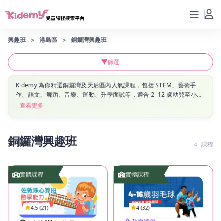
興趣班
港島區
銅鑼灣興趣班
篩選
Kidemy 為你精選銅鑼灣及天后區內人氣課程，包括 STEM、藝術手
作、語文、舞蹈、音樂、運動、升學面試等，適合 2–12 歲幼兒至小學
生。立即瀏覽銅鑼灣及天后區最新興趣班資訊，幫孩子搵到啱心水嘅課
查看更多
堂！
銅鑼灣興趣班
4
課程
實體課程
實體課程
4.5 (21)
4 (32)