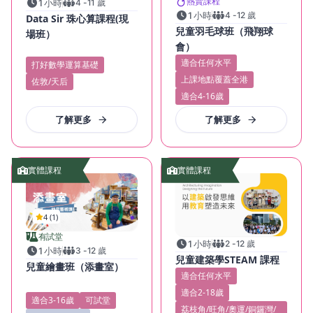
熱賣課程
1 小時
4
-
11
歲
1 小時
4
-
12
歲
Data Sir 珠心算課程(現
兒童羽毛球班（飛翔球
場班）
會）
適合任何水平
打好數學運算基礎
上課地點覆蓋全港
佐敦/天后
適合4-16歲
了解更多
了解更多
實體課程
實體課程
4 (1)
有試堂
1 小時
2
-
12
歲
1 小時
3
-
12
歲
兒童建築學STEAM 課程
兒童繪畫班（添畫室）
適合任何水平
適合2-18歲
適合3-16歲
可試堂
荔枝角/旺角/奧運/銅鑼灣/