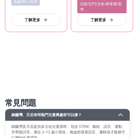
銅鑼灣/小西灣
元朗/石門/北角/將軍澳/荃
灣
了解更多
了解更多
常見問題
銅鑼灣、天后有咩熱門兒童興趣班可以揀？
銅鑼灣及天后提供多元化兒童課程，包括 STEM、藝術、語言、運動、
升學面試等。適合 2–12 歲小朋友，無論想發展語言、邏輯或才藝都可
以揀到合適課堂.