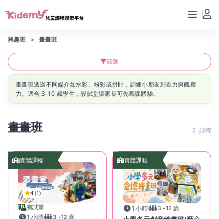
興趣班
畫畫班
篩選
畫畫班透過不同媒介如水彩、粉彩或拼貼，訓練小朋友創造力與觀察
力。適合 3–10 歲學生，設試堂讓家長可先觀課體驗。
畫畫班
3
課程
實體課程
實體課程
4 (1)
有試堂
1 小時
3
-
12
歲
1 小時
3
-
12
歲