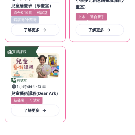
小學多元創意繪畫班(藝心
兒童繪畫班（添畫室）
畫室)
適合3-16歲
可試堂
上水
適合新手
銅鑼灣/小西灣
了解更多
了解更多
實體課程
有試堂
1 小時
4
-
12
歲
兒童藝術課程(Dear Ark)
新蒲崗
可試堂
了解更多