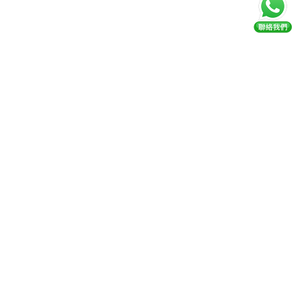
回到頂部
Kidemy 是一個專為香港4至12歲孩子設計的一站式教
育平台，提供線上及實體課程旨在提供高質量的教育
解決方案，幫助孩子全面發展
關注我們
認識 KIDEMY
學習