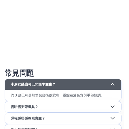
常見問題
小朋友幾歲可以開始學畫畫？
約 3 歲已可參加幼兒藝術啟蒙班，重點在於色彩與手部協調。
需唔需要帶畫具？
課程係唔係教寫實畫？