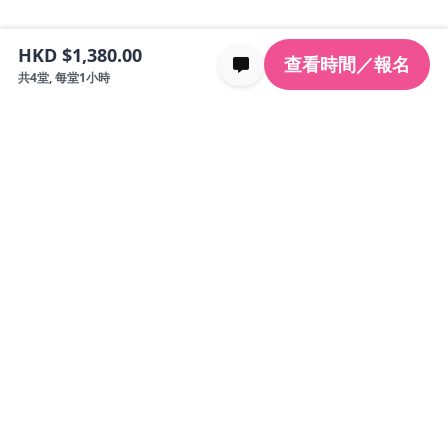
HKD $1,380.00
查看時間／報名
共4堂, 每堂1小時
回到頂部
Kidemy 是一個專為香港4至12歲孩子設計的一站式教
育平台，提供線上及實體課程旨在提供高質量的教育
解決方案，幫助孩子全面發展
關注我們
認識 KIDEMY
學習
首頁
所有課程
關於 Kidemy
2歲興趣班