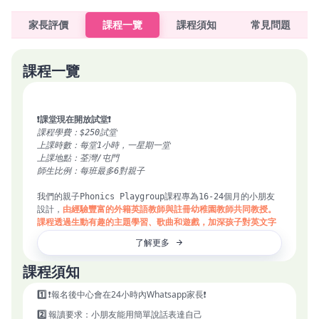
家長評價
課程一覽
課程須知
常見問題
課程一覽
❗課堂現在開放試堂❗
課程學費：$250試堂
上課時數：每堂1小時，一星期一堂
上課地點：荃灣/屯門
師生比例：每班最多6對親子
我們的親子Phonics Playgroup課程專為16-24個月的小朋友
設計，
由經驗豐富的外籍英語教師與註冊幼稚園教師共同教授。
課程透過生動有趣的主題學習、歌曲和遊戲，加深孩子對英文字
母名稱及發音的印象，並幫助他們理解兩者之間的關係。孩子們
了解更多
在愉快的氛圍中不僅能增加英語詞彙量，升中英語能力，還可以
通過唱遊律動、感官探索和美藝創作活動，強化大小肌肉控制與
課程須知
活動能力。
1️⃣
❗報名後中心會在24小時內Whatsapp家長❗
課程中，導師將即時給予反饋，幫助家長掌握孩子的學習進度與
成效。每班最多6對親子，確保每位孩子都能獲得充分的關注。完
2️⃣
報讀要求：小朋友能用簡單說話表達自己