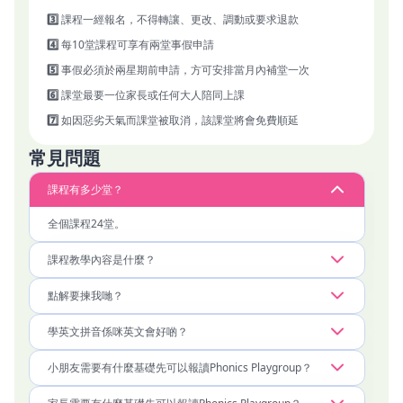
成12堂課且出席率達80%的家庭可申請出席證書，並經評估後可
3️⃣
課程一經報名，不得轉讓、更改、調動或要求退款
升讀更高階的Letterland圖像英語拼音課程。

4️⃣
每10堂課程可享有兩堂事假申請
5️⃣
事假必須於兩星期前申請，方可安排當月內補堂一次
6️⃣
課堂最要一位家長或任何大人陪同上課
7️⃣
如因惡劣天氣而課堂被取消，該課堂將會免費順延
常見問題
課程有多少堂？
全個課程24堂。
課程教學內容是什麼？
點解要揀我哋？
學英文拼音係咪英文會好啲？
小朋友需要有什麼基礎先可以報讀Phonics Playgroup？