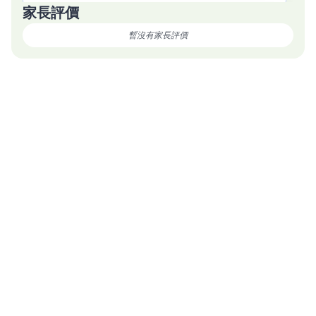
家長評價
親子Phonics Playgroup/ Letterland Phonics圖像英語拼音課
暫沒有家長評價
程/ Phonics Enrichment，這3個課程該如何選擇?