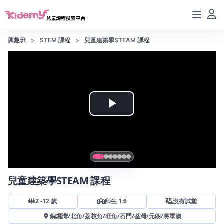
興趣班
STEM 課程
兒童建築學STEAM 課程
Play
Video
兒童建築學STEAM 課程
2
-
12
歲
師生 1:6
沒有試堂
銅鑼灣
/
北角
/
荔枝角
/
旺角
/
石門
/
荃灣
/
元朗
/
將軍澳