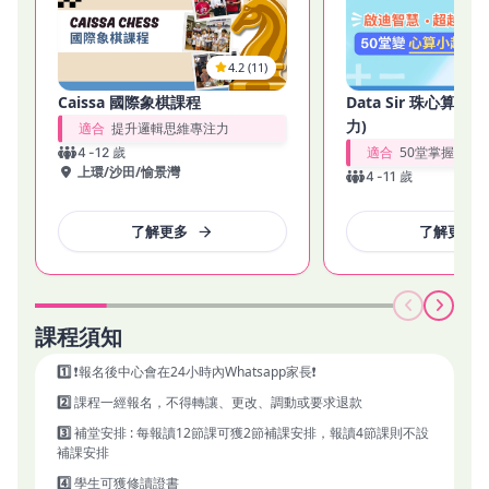
分齡課程內容：
2–4 歲｜幼兒建築師 (Toddler Architect)

4.2 (11)
透過有趣的建築主題活動，啟發 創造力與好奇心，同時訓練 小
肌肉協調與認知能力，在分組活動中學習與其他小朋友互動與溝
Caissa 國際象棋課程
Data Sir 珠心算 
通。

力)
適合
提升邏輯思維專注力
4–6 歲｜探索者 (Explorer)

適合
50堂掌握雙位
4
-
12
歲
引導小朋友認識 建築的基礎概念與日常應用，發展對空間結構的
上環
/
沙田
/
愉景灣
4
-
11
歲
理解，透過感官探索，激發 解難能力與創意思維，為日後學習奠
定基礎。

了解更多
了解更多
7–12 歲｜創造者與研究者 (Creator)

學習 進階的結構設計與模型製作技巧，結合 STEAM 知識，發展
跨學科思維，提升 創新能力、團隊合作與溝通技巧，學會將天馬
行空的想法變為可行作品。

課程須知
3–18 歲｜建築學生 (Architectural Student)

接觸 專業級建築學理論與設計思維，深入了解建築與城市規劃，
1️⃣
❗報名後中心會在24小時內Whatsapp家長❗
學習如何以創新及以人為本的方式解決真實問題，進行職業探索
2️⃣
課程一經報名，不得轉讓、更改、調動或要求退款
與生涯規劃，為未來升學及事業做好準備。

3️⃣
補堂安排 : 每報讀12節課可獲2節補課安排，報讀4節課則不設
補課安排
 為什麼選擇 Muses Education？
- 由香港建築師及教育專業團隊設計，內容嚴謹實用

4️⃣
學生可獲修讀證書