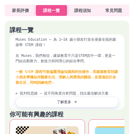
家長評價
課程一覽
課程須知
常見問題
課程一覽
Muses Education — 為 2–18 歲小朋友打造全港最全面的建
築學 STEM 課程！ 

在 Muses，我們相信，建築教育不只是STEM其中一環，更是一
門結合觀察力、創造力與同理心的綜合學問。

一般 STEM 課程可能偏重理論知識與科技操作，而建築教育則讓
小朋友學懂如何觀察生活、理解人與環境的關係，並透過設計改
善生活，同時訓練他們：
✔️ 批判性思維 — 從不同角度分析問題，找出最佳解決方案

✔️ 空間感 — 培養立體思維，理解結構與比例

了解更多
✔️ 團隊合作與溝通技巧 — 設計過程中需要表達理念、接受回
饋、與人協作

你可能有興趣的課程
✔️ 創造力與解難能力 — 將想像力化為實體作品，提升自信
