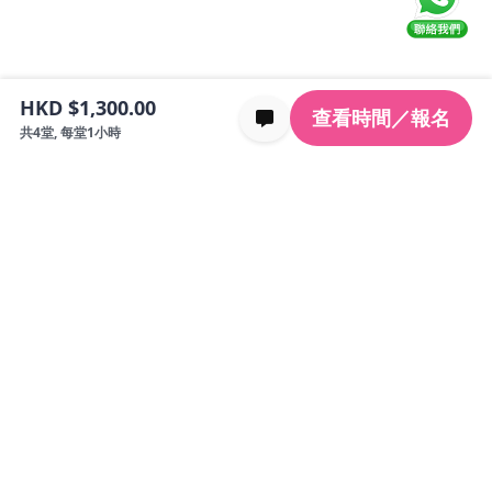
HKD $1,300.00
查看時間／報名
共4堂, 每堂1小時
回到頂部
Kidemy 是一個專為香港4至12歲孩子設計的一站式教
育平台，提供線上及實體課程旨在提供高質量的教育
解決方案，幫助孩子全面發展
關注我們
認識 KIDEMY
學習
首頁
所有課程