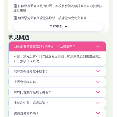
- 結合 STEAM 核心，全面啟發邏輯、創意與國際視野

5️⃣
任何沒有通知本校的缺課，本校將會視為曠課並會自動扣除該
- 結合理論與實作，從模型到 3D 繪圖，讓小朋友學以致用

課堂學費
- 培養以人為本的設計思維，啟發未來社會建設者與領袖

6️⃣
如因惡劣天氣而課堂被取消，該課堂將會免費順延
了解更多
常見問題
我小朋友無畫畫或STEM基礎，可以報讀嗎？
可以，課程設有不同年齡及程度班別，從創意啟蒙到進階建築設
計，無須任何基礎。
課程適合幾多歲小朋友？
上課會學咩內容？
有冇比賽或作品展示機會？
小朋友怕羞，啱唔啱讀？
需要自備材料嗎？