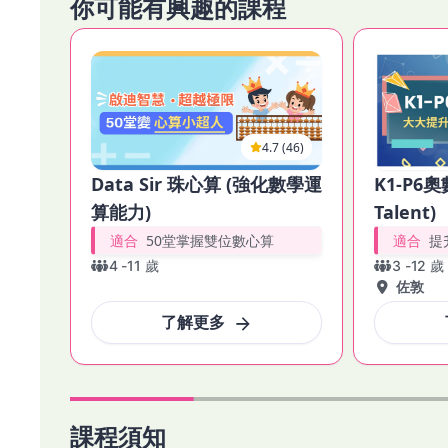
你可能有興趣的課程
課堂不僅有基礎珠算教學，還有額外的練習，如閃算練習
學習更有趣，同時提高學習效果。更多課堂內容和例子，歡迎參
⭐ 立即參加 Data Sir 珠心算班，提升小朋友競爭力！ ⭐
4.7 (46)
Data Sir 珠心算 (強化數學運
K1-P6奧
算能力)
Talent)
適合
50堂掌握雙位數心算
適合
提
4
-
11
歲
3
-
12
歲
佐敦
了解更多
課程須知