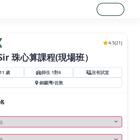
登入
註冊
4.5
(21)
 Sir 珠心算課程(現場班）
11
歲
師生 1對6
沒有試堂
銅鑼灣
/
佐敦
名