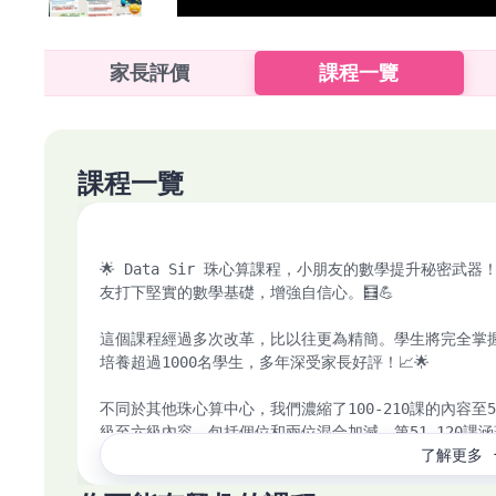
家長評價
課程一覽
課程一覽
🌟 Data Sir 珠心算課程，小朋友的數學提升秘密武
友打下堅實的數學基礎，增強自信心。🧮💪

這個課程經過多次改革，比以往更為精簡。學生將完全掌
培養超過1000名學生，多年深受家長好評！📈🌟

不同於其他珠心算中心，我們濃縮了100-210課的內容至
級至六級內容，包括個位和兩位混合加減。第51-120
了解更多
乘除數至兩位乘兩位及四位除兩位等。🧠📚
