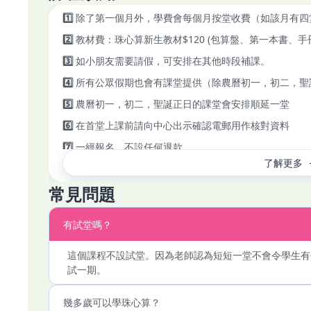
1️⃣
除了第一個月外，學費會每個月按堂收費（如該月有四堂，
2️⃣
教材費：珠心算新生教材$120 (包算盤、第一本書、手冊
3️⃣
如小朋友需要請假，可安排在其他時段補課。
4️⃣
所有公眾假期也會有課堂提供（除農曆初一，初二，聖
5️⃣
農曆初一，初二，聖誕正日的課堂會安排順延一堂
6️⃣
在首堂上課前請向中心出示確認電郵用作核對資料
7️⃣
一經報名，不設任何退款
了解更多
常見問題
有試堂嗎？
這個課程不設試堂。因為老師認為短短一堂不會令學生有
試一期。
幾多歲可以學珠心算？