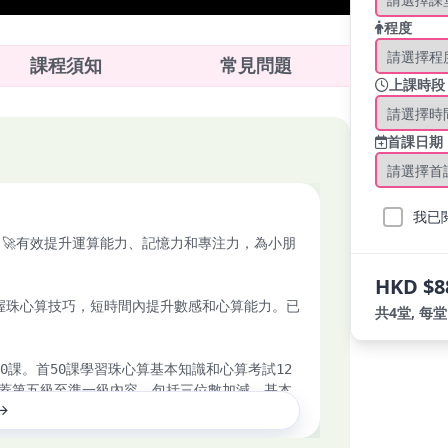
程度
課程須知
常見問題
上課時段
首課日期
我已
器！🚀有效提升運算能力、記憶力和專注力，為小朋
HKD $8
握珠心算技巧，短時間內提升數感和心算能力。已
共4堂, 每
50課。首50課學習珠心算基本知識和心算考試12
課涵蓋第五級至準一級內容，包括三位數加減、基本