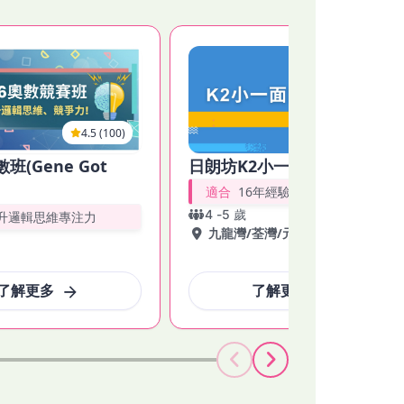
、聽算練習、心算練習等。培養孩子的專注力，讓
考以下 "課程特色"。🎯📝

 

4.5 (100)
4.5 (162)
數班(Gene Got
日朗坊K2小一面試班
適合
16年經驗助入名校
4
-
5
歲
升邏輯思維專注力
九龍灣
/
荃灣
/
元朗
/
將軍澳
了解更多
了解更多