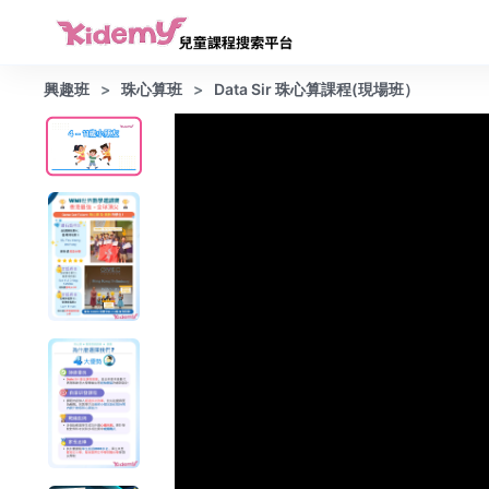
興趣班
珠心算班
Data Sir 珠心算課程(現場班）
This
The media could not be loaded, either b
is
format 
a
modal
window.