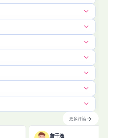
更多評論
詹千逸