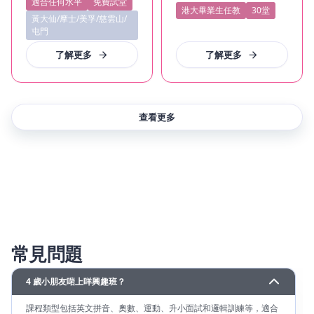
適合任何水平
免費試堂
港大畢業生任教
30堂
黃大仙/摩士/美孚/慈雲山/
屯門
了解更多
了解更多
查看更多
常見問題
4 歲小朋友啱上咩興趣班？
課程類型包括英文拼音、奧數、運動、升小面試和邏輯訓練等，適合