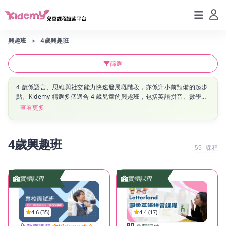
興趣班
4歲興趣班
篩選
4 歲係語言、思維與社交能力快速發展嘅階段，亦係升小前預備的起步
點。Kidemy 精選多個適合 4 歲兒童的興趣班，包括英語拼音、數學感
訓練、運動與升小面試技巧課程，幫助孩子有系統咁進入幼小銜接階
查看更多
段。
4歲興趣班
55
課程
實體課程
實體課程
4.6 (35)
4.4 (17)