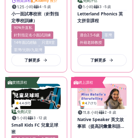
熱賣課程
Kidemy 推介
免費評估
1.25 小時
4
-
5
歲
1 小時
3
-
5
歲
小一面試專校班（針對指
Letterland Phonics 英
定學校訓練）
文拼音課程
90%升直私
針對指定名小面試訓練
適合2.5-6歲
荃灣
14年面試經驗
只需8堂
外籍老師教授
荃灣/元朗/九龍灣
了解更多
了解更多
實體課程
網上課程
4.4 (97)
4.7 (11)
免費試堂
11.8 小時
2
-
8
歲
1 小時
3
-
12
歲
Native Speaker 英文故
Small Kids FC 兒童足球
事班（提高詞彙量和語
班
感）