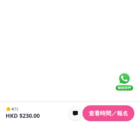
4
(1)
查看時間／報名
HKD $230.00