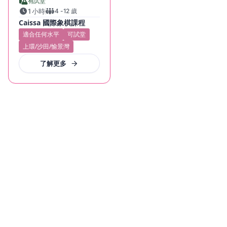
有試堂
1 小時
4
-
12
歲
Caissa 國際象棋課程
適合任何水平
可試堂
上環/沙田/愉景灣
了解更多