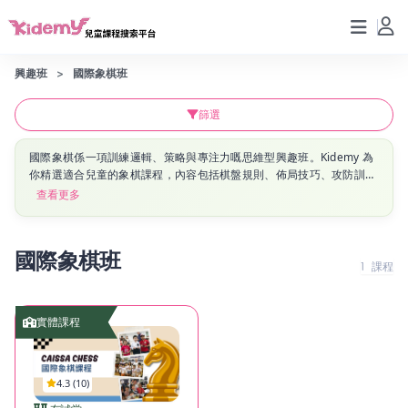
興趣班
國際象棋班
篩選
國際象棋係一項訓練邏輯、策略與專注力嘅思維型興趣班。Kidemy 為
你精選適合兒童的象棋課程，內容包括棋盤規則、佈局技巧、攻防訓練
與比賽實戰，幫助小朋友鍛鍊腦力、增強耐性。
查看更多
國際象棋班
1
課程
實體課程
4.3 (10)