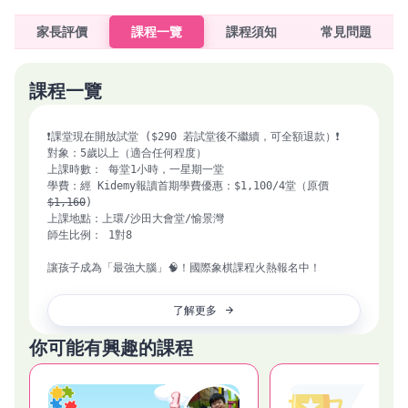
家長評價
課程一覽
課程須知
常見問題
課程一覽
❗課堂現在開放試堂 ($290 若試堂後不繼續，可全額退款）❗

對象：5歲以上（適合任何程度）

上課時數： 每堂1小時，一星期一堂

學費：經 Kidemy報讀首期學費優惠：$1,100/4堂（原價
$1,160
)

上課地點：上環/沙田大會堂/愉景灣

師生比例： 1對8

讓孩子成為「最強大腦」🧠！國際象棋課程火熱報名中！

「最強大腦」，這是棋藝高手的最佳代名詞。 您是否希望孩子擁
了解更多
有靈活的思維、卓越的邏輯推理與超凡的專注力？國際象棋不僅
是激發智力的寶藏，它還能開啟孩子的策略思維，讓他們在學業
你可能有興趣的課程
和人生的每一步都走得更加穩健、自信！🚀

每一步棋，都是深思熟慮的策略對決。這不僅是對技術的挑戰，
更是對小朋友邏輯思維、問題解決能力以及專注力的全方位提