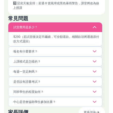
4️⃣
惡劣天氣安排：若遇 8 號風球或黑色暴雨警告，課堂將改為線
上授課
常見問題
試堂費用是多少？
$290（若試堂後決定不繼續，可全額退款。相關款項將通過原付
款方式退回）
報名有什麼要求？
上課模式是怎樣的？
每週一堂足夠嗎？
是否設有證書考試？
同班學生的程度如何？
中心是否會協助學生參加比賽？
家長評價
更多評論