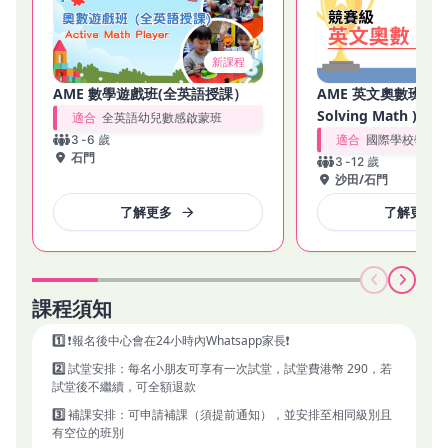
升。棋盤上的勝負不由年齡決定，而是取決於誰能最清晰地洞察
局勢，並做出最聰明的選擇。您會發現，許多國際比賽中，孩子
們經常能夠擊敗成人，這正是國際象棋的魅力所在！
新課程
我們的國際象棋課程，由世界頂尖導師親自指導，專為小朋友量
AME 數學遊戲班(全英語授課）
AME 英文奧數班 ( Pr
身打造，旨在激發他們的潛力。無論是新手還是有基礎的學員，
Solving Math )
適合
全英語幼兒數感啟蒙班
都能在輕鬆愉快的環境中不斷挑戰自己，突破自我！

適合
國際學校學生
3
-
6
歲
課程亮點：

石門
3
-
12
歲
沙田
/
石門
💫 國際頂尖導師親授：由 International Master (IM) 
Matthew Tan、Astrid、Sunny 等導師親自指導，世界級實力

了解更多
了解更多
💫 小班制教學：個別指導更多，關注每位孩子的成長與進步。

💫 豐富國際比賽機會：與大型賽事機構合作，提供寶貴的國內外
比賽舞台力

💫 中/英語教學：設程設有不同語言，確保孩子輕鬆理解，高效
學習國際象棋

課程須知
1️⃣
❗報名後中心會在24小時內Whatsapp家長❗
2️⃣
試堂安排：每名小朋友可享有一次試堂，試堂費港幣 290，若
試堂後不繼續，可全額退款
3️⃣
補課安排：可申請補課（須提前通知），並安排至相同級別且
有空位的班別