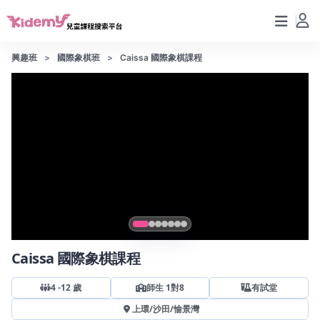
興趣班
國際象棋班
Caissa 國際象棋課程
This
The media could not be loaded, either because the server
is
or network failed or because the format is not supported.
a
modal
window.
Caissa 國際象棋課程
4
-
12
歲
師生 1對8
有試堂
上環
/
沙田
/
愉景灣