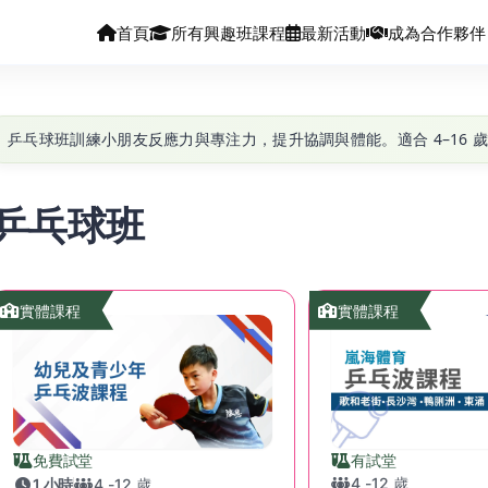
首頁
所有興趣班課程
最新活動
成為合作夥伴
乒乓球班訓練小朋友反應力與專注力，提升協調與體能。適合 4–16
乒乓球班
實體課程
實體課程
免費試堂
有試堂
4
-
12
歲
1 小時
4
-
12
歲