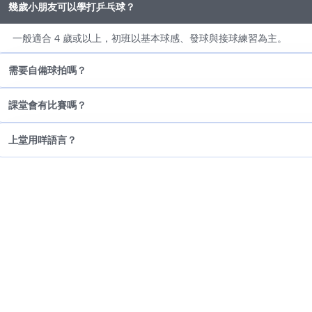
幾歲小朋友可以學打乒乓球？
一般適合 4 歲或以上，初班以基本球感、發球與接球練習為主。
需要自備球拍嗎？
課堂會有比賽嗎？
上堂用咩語言？