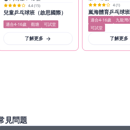
4 (1)
4.4 (15)
嵐海體育乒乓球
兒童乒乓球班（啟思國際）
適合4-16歲
九龍灣
適合4-16歲
觀塘
可試堂
可試堂
了解更多
了解更多
常見問題