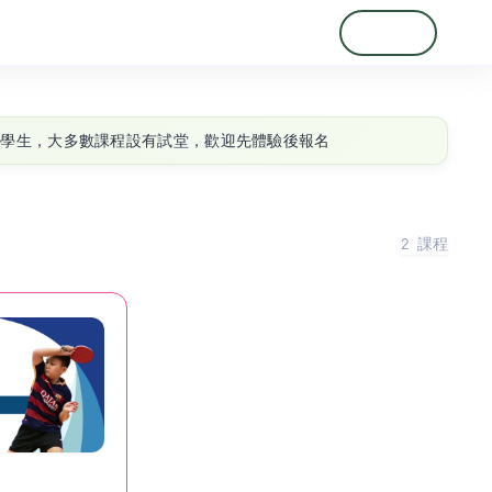
登入
註冊
 歲學生，大多數課程設有試堂，歡迎先體驗後報名
2
課程