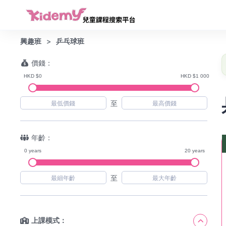
興趣班
乒乓球班
價錢：
HKD $0
HKD $1 000
至
年齡：
0 years
20 years
至
上課模式：