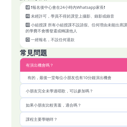
✨ **課程特色**

1️⃣
❗報名後中心會在24小時內Whatsapp家長❗
✔ 小班教學｜確保每位小朋友得到充分指導

2️⃣
未經許可，學員不得於課堂上攝影、錄影或錄音
✔ 個別跟進｜導師按進度提供針對性指導

✔ 舞台實戰｜提供真實演出機會，累積經驗

3️⃣
小組授課 所有小組授課不設請假。任何理由未能出席課
✔ 自信提升｜特別適合害羞或內向小朋友

的學費不會獲發還或轉讓他人
4️⃣
一經報名，不設任何退款
━━━━━━━━━━━━━━━

常見問題
🎤 **適合對象**

✔ 喜歡唱歌的小朋友

有演出機會嗎？
✔ 想提升自信及表達能力

✔ 想參與表演或舞台演出

✔ 容易害羞、不敢表達的小朋友

有的，最後一堂每位小朋友也有10分鐘演出機會
━━━━━━━━━━━━━━━

小朋友完全未學過唱歌，可以參加嗎？
💡 **無論初學或已有基礎都適合！**

如果小朋友比較害羞，適合嗎？
透過系統化訓練，幫助小朋友建立自信、提升表演能力，為
📣 名額有限｜立即報名，讓小朋友踏出自信表演第一步！

課程主要學啲咩？