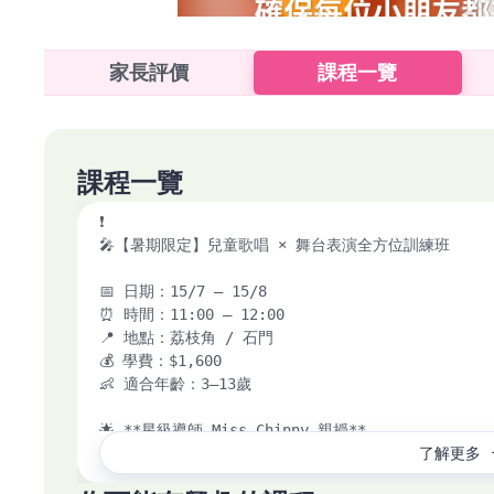
家長評價
課程一覽
課程一覽
❗

🎤【暑期限定】兒童歌唱 × 舞台表演全方位訓練班

📅 日期：15/7 – 15/8

⏰ 時間：11:00 – 12:00

📍 地點：荔枝角 / 石門

💰 學費：$1,600

👶 適合年齡：3–13歲

🌟 **星級導師 Miss Chinny 親授**

了解更多
擁有多年兒童教學經驗，曾培訓學生參與公開演出，教學
教學方式。
