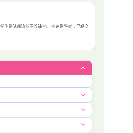
堂則當缺席論並不設補堂。 中途退學者，已繳交
未來比賽或演出打好基礎✨
