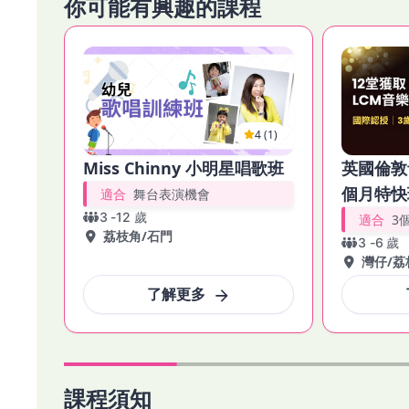
你可能有興趣的課程
━━━━━━━━━━━━━━━

🎯 **課程目標**

由零開始，全面提升小朋友：

✔ 音準感

✔ 節奏感

4 (1)
✔ 發聲技巧

✔ 舞台表達能力

Miss Chinny 小明星唱歌班
英國倫敦
個月特快
適合
舞台表演機會
讓孩子不只「識唱」，更可以**自信地唱、投入地表演！**
3
-
12
歲
適合
3
━━━━━━━━━━━━━━━

荔枝角
/
石門
3
-
6
歲
灣仔
/
荔
🎶 **課程內容**

了解更多
🎤 基礎發聲及呼吸技巧訓練

🎵 音準 + 節奏感建立

🎧 流行歌曲演繹技巧

🌟 舞台表演及自信訓練

━━━━━━━━━━━━━━━

課程須知