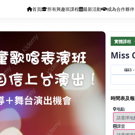
首頁
所有興趣班課程
最新活動
成為合作夥伴
實體課程
Mis
3
-
時間表及報
地點
課堂