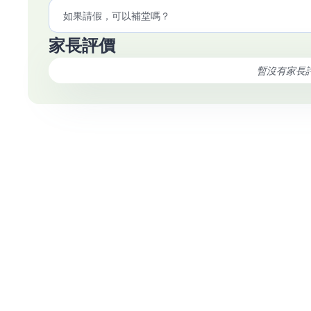
如果請假，可以補堂嗎？
家長評價
暫沒有家長