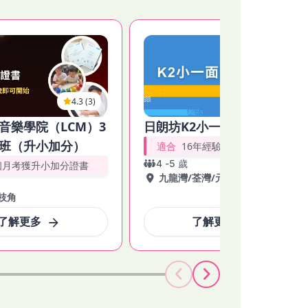
4.3 (3)
4.5 (162)
音樂學院（LCM）3
日朗坊K2小一面試班
班（升小加分）
適合
16年經驗助入名校


4
-
5
歲
個月考獲升小加分證書
九龍灣
/
荃灣
/
元朗
/
將軍澳
枝角
了解更多
了解更多