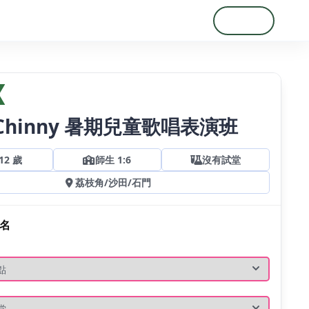
登入
註冊
s Chinny 暑期兒童歌唱表演班
12
歲
師生 1:6
沒有試堂
荔枝角
/
沙田
/
石門
名