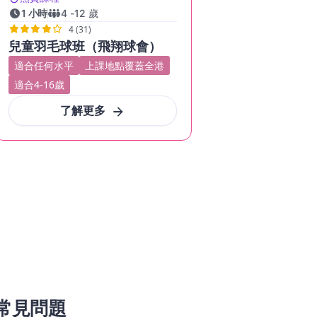
1 小時
4
-
12
歲
4 (31)
兒童羽毛球班（飛翔球會）
適合任何水平
上課地點覆蓋全港
適合4-16歲
了解更多
常見問題