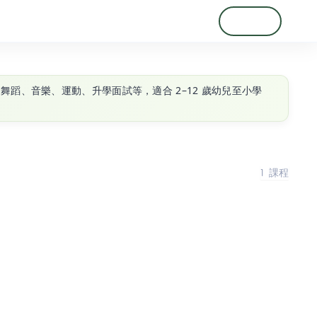
登入
註冊
、舞蹈、音樂、運動、升學面試等，適合 2–12 歲幼兒至小學
1
課程