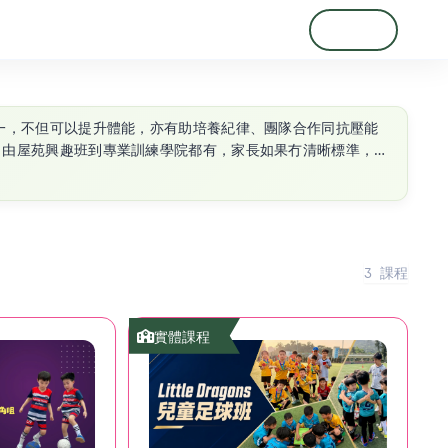
登入
註冊
，由屋苑興趣班到專業訓練學院都有，家長如果冇清晰標準，其
持續上堂。建議報名前先安排試堂，觀察實際教學情況。 幾
建
3
課程
地方面，香港足球班主要分為室內及
細。家長可以按地區及時間安排選擇最方便嘅課堂。 足球
實體課程