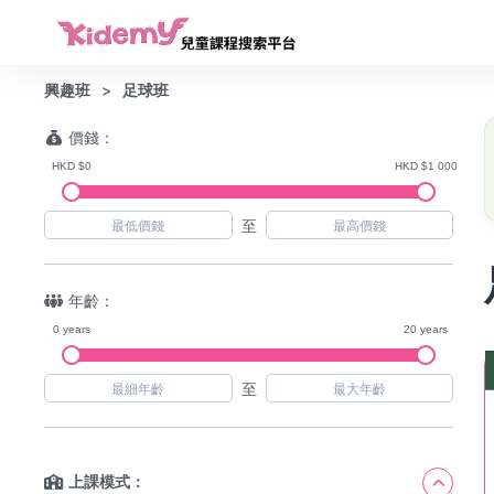
興趣班
足球班
價錢：
HKD $0
HKD $1 000
至
年齡：
0 years
20 years
至
上課模式：