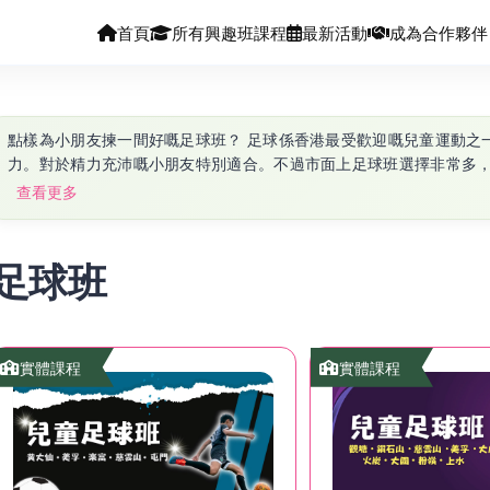
首頁
所有興趣班課程
最新活動
成為合作夥伴
點樣為小朋友揀一間好嘅足球班？ 足球係香港最受歡迎嘅兒童運動之一，不但可以提升體能，亦有助培養紀律、團隊合作同抗壓能
力。對於精力充沛嘅小朋友特別適合。不過市面上足球班選擇非常多
實好容易揀錯。 揀足球班時，建議優先考慮三個重點：第一係課程是否按年齡分班，避免程度差距太大；第二係教練質素，包括是
查看更多
否具備教練證書或比賽經驗；第三係課堂氣氛，小朋友是否願意投入同
歲適合開始學足球？ 一般3–4歲已可以開始參加幼兒足球班，以遊戲形式進行，例如帶球、跑動、簡單射門等，重點係培養興趣同身
體協調，而唔係技術。 6歲以上則可以開始較有系統嘅訓練，例如傳球、控球及基本戰術；8–10歲以上會加入比賽元素及團隊合作。
足球班
選擇課程時，建議揀有清晰分級制度嘅機構，讓小朋友可以逐步進階。 師生比例與場地考慮 師生比例直接影響學習效果。幼兒班
議1:6–1:8，小學班則1:10–1:12為合理範圍。如果人數過多，小朋友練習機會會大幅減少。 場
室外。室外球場空間較大，但受天氣影響；室內場地則較穩定，但空間較
班收費參考 香港兒童足球班收費視乎地區、教練資歷及場地而定。一般每堂約$180–$350，每月約$800–$1,400（以每星期一堂計
實體課程
實體課程
算）。部分機構會提供套堂優惠或試堂，建議先試堂再決定。