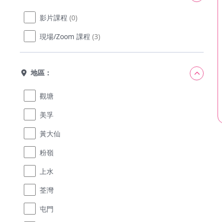
影片課程
(0)
現場/Zoom 課程
(3)
地區：
觀塘
美孚
黃大仙
粉嶺
上水
荃灣
屯門