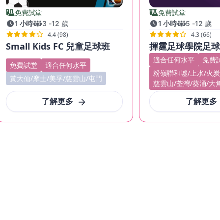
免費試堂
免費試堂
1 小時
3
-
12
歲
1 小時
5
-
12
歲
4.4 (98)
4.3 (66)
Small Kids FC 兒童足球班
揮霆足球學院足
適合任何水平
免費
免費試堂
適合任何水平
粉嶺聯和墟/上水/火炭
黃大仙/摩士/美孚/慈雲山/屯門
慈雲山/荃灣/葵涌/大
了解更多
了解更多