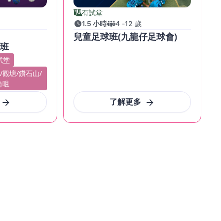
有試堂
1.5 小時
4
-
12
歲
兒童足球班(九龍仔足球會)
球班
試堂
/觀塘/鑽石山/
角咀
了解更多