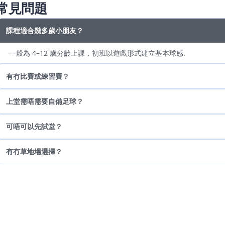
常見問題
課程適合幾多歲小朋友？
一般為 4–12 歲分齡上課，初班以遊戲形式建立基本球感.
有冇比賽或練習賽？
上堂需唔需要自備足球？
可唔可以先試堂？
有冇草地場選擇？