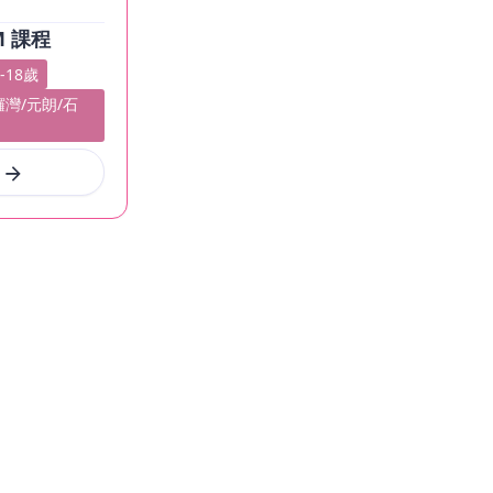
M 課程
-18歲
鑼灣/元朗/石