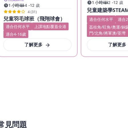
1 小時
2
-
12
歲
1 小時
4
-
12
歲
兒童建築學STEA
4 (31)
兒童羽毛球班（飛翔球會）
適合任何水平
適合2
適合任何水平
上課地點覆蓋全港
荔枝角/旺角/奧運/銅
門/北角/將軍澳/荃灣
適合4-16歲
了解更多
了解更多
常見問題