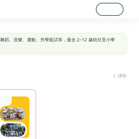
登入
註冊
、舞蹈、音樂、運動、升學面試等，適合 2–12 歲幼兒至小學
2
課程