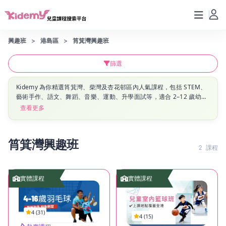
興趣班
港島區
筲箕灣興趣班
篩選
Kidemy 為你精選筲箕灣、柴灣及杏花邨區內人氣課程，包括 STEM、
藝術手作、語文、舞蹈、音樂、運動、升學面試等，適合 2–12 歲幼兒
至小學生。立即瀏覽筲箕灣、柴灣、杏花邨區最新興趣班資訊，幫孩子
查看更多
搵到啱心水嘅課堂！
筲箕灣興趣班
2
課程
實體課程
實體課程
4 (31)
4 (15)