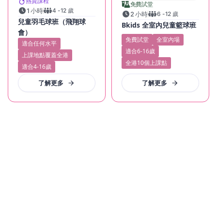
熱賣課程
免費試堂
1 小時
4
-
12
歲
2 小時
6
-
12
歲
兒童羽毛球班（飛翔球
Bkids 全室內兒童籃球班
會）
免費試堂
全室內場
適合任何水平
適合6-16歲
上課地點覆蓋全港
全港10個上課點
適合4-16歲
了解更多
了解更多