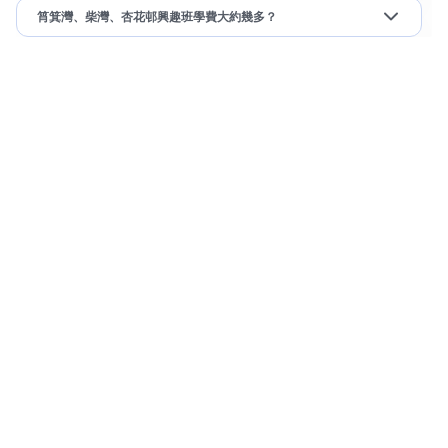
筲箕灣、柴灣、杏花邨興趣班學費大約幾多？