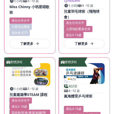
熱賣課程
1 小時
3
-
12
歲
1 小時
4
-
12
歲
Miss Chinny 小明星唱歌
兒童羽毛球班（飛翔球
班
會）
適合任何水平
適合任何水平
大量演出機會
上課地點覆蓋全港
荔枝角/石門
適合4-16歲
了解更多
了解更多
實體課程
實體課程
4 (1)
有試堂
1 小時
2
-
12
歲
4
-
12
歲
兒童建築學STEAM 課程
嵐海體育乒乓球班
適合任何水平
適合2-18歲
適合4-16歲
荔枝角/旺角/奧運/銅鑼灣/