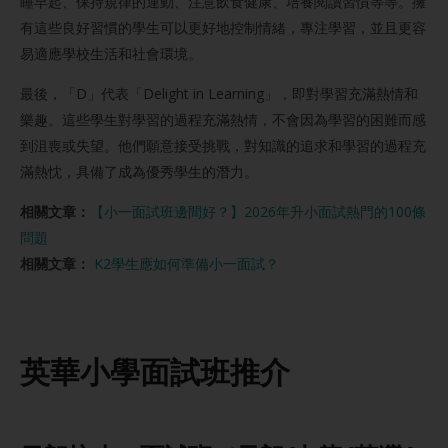
睡早起、保持規律的運動、注意飲食健康、培養閱讀習慣等等。擁
有這些良好習慣的學生可以更好地控制情緒，專注學習，並且更容
易適應學校生活和社會環境。
最後，「D」代表「Delight in Learning」，即對學習充滿熱情和
樂趣。這些學生對學習的過程充滿熱情，不會因為學習的困難而感
到沮喪或失望。他們願意接受挑戰，對知識的追求和學習的過程充
滿熱忱，具備了成為優秀學生的潛力。
相關文章：
【小一面試班邊間好？】2026年升小面試熱門的100條
問題
相關文章：
K2學生應如何準備小一面試？
英華小學面試
班推介