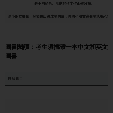
將不同顏色、形狀的積木作正確分類。
請小朋友拼圖，例如拼出籃球場的圖，再問小朋友這個場地用來做
圖書閱讀：
考生須攜帶一本中文和英文
圖書
歷屆題目