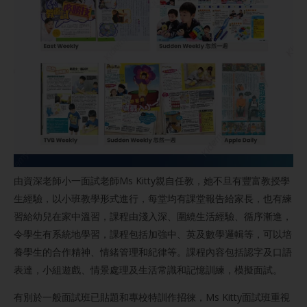
由資深老師小一面試老師Ms Kitty親自任教，她不旦有豐富教授學
生經驗，以小班教學形式進行，每堂均有課堂報告給家長，也有練
習給幼兒在家中溫習，課程由淺入深、圍繞生活經驗、循序漸進，
令學生有系統地學習，課程包括加強中、英及數學邏輯等，可以培
養學生的合作精神、情緒管理和紀律等。課程內容包括認字及口語
表達，小組遊戲、情景處理及生活常識和記憶訓練，模擬面試。
有別於一般面試班已貼題和專校特訓作招徠，Ms Kitty面試班重視