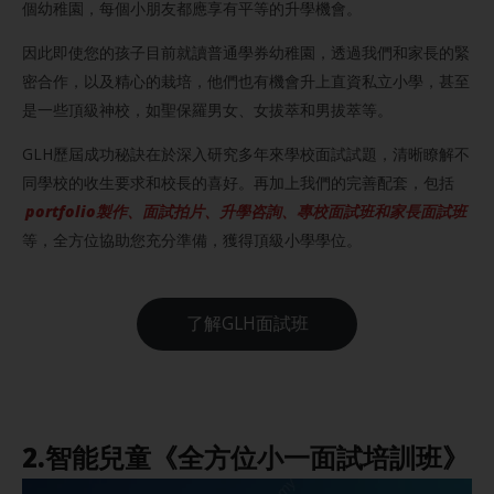
個幼稚園，每個小朋友都應享有平等的升學機會。
因此即使您的孩子目前就讀普通學券幼稚園，透過我們和家長的緊
密合作，以及精心的栽培，他們也有機會升上直資私立小學，甚至
是一些頂級神校，如聖保羅男女、女拔萃和男拔萃等。
GLH歷屆成功秘訣在於深入研究多年來學校面試試題，清晰瞭解不
同學校的收生要求和校長的喜好。再加上我們的完善配套，包括
portfolio製作、面試拍片、升學咨詢、專校面試班和家長面試班
等，全方位協助您充分準備，獲得頂級小學學位。
了解GLH面試班
2.智能兒童《全方位小一面試培訓班》