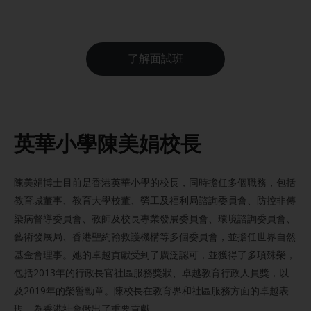
了解面試班
英華小學陳美娟校長
陳美娟博士目前是香港英華小學的校長，同時擔任多個職務，包括
教育城董事、教育大學校董、勞工及福利局諮詢委員會、防控非傳
染病督導委員會、教師及校長專業發展委員會、環境諮詢委員會、
藝術發展局、香港聖約翰救護機構等多個委員會，並擔任世界自然
基金會理事。她的卓越貢獻受到了廣泛認可，並獲得了多項殊榮，
包括2013年的行政長官社區服務獎狀、卓越教育行政人員獎，以
及2019年的榮譽勳章。陳校長在教育界和社區服務方面的卓越表
現，為香港社會做出了重要貢獻。