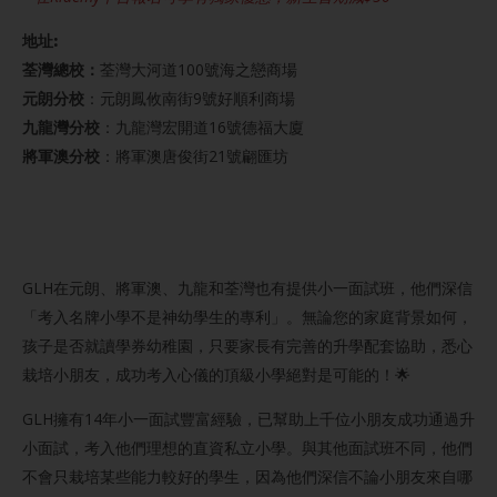
地址:
荃灣總校：
荃灣大河道100號海之戀商場
元朗分校
：元朗鳳攸南街9號好順利商場
九龍灣分校
：九龍灣宏開道16號德福大廈
將軍澳分校
：將軍澳唐俊街21號翩匯坊
GLH在元朗、將軍澳、九龍和荃灣也有提供小一面試班，他們深信
「考入名牌小學不是神幼學生的專利」。無論您的家庭背景如何，
孩子是否就讀學券幼稚園，只要家長有完善的升學配套協助，悉心
栽培小朋友，成功考入心儀的頂級小學絕對是可能的！🌟
GLH擁有14年小一面試豐富經驗，已幫助上千位小朋友成功通過升
小面試，考入他們理想的直資私立小學。與其他面試班不同，他們
不會只栽培某些能力較好的學生，因為他們深信不論小朋友來自哪