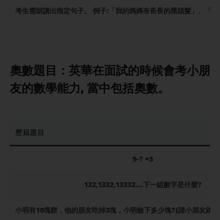
考生需朗讀出指定句子。 例子:「我的媽媽有長長的黑頭髮」、「我的爸爸是中年人」、「我的
奧數題目：
英華在面試的時候會考小朋
友的數學能力, 當中包括奧數。
歷屆題目
9-? =5
132,1332,13332….下一組數字是什麼?
小明有10塊餅，他的朋友吃掉3塊，小明餘下多少塊?(請小朋友跳去