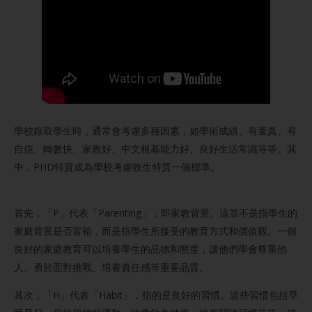
學校錄取學生時，通常會考慮多種因素，如學術成績、有童真、有
自信、轉數快、家教好、中文根基能力好、良好生活常識等等。其
中，PHD特質成為學校考慮收生特質一個標準。
首先，「P」代表「Parenting」，即家教背景。這並不是指學生的
家庭背景是否富裕，而是指學生所接受的教育方式和價值觀。一個
良好的家庭教育可以培養學生的品德和態度，讓他們學會尊重他
人、勇於面對挑戰、培養責任感等重要品質。
其次，「H」代表「Habit」，指的是良好的習慣。這些習慣包括早