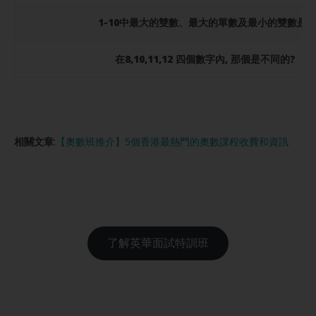
1-10中最大的雙數、最大的單數及最小的雙數是?
在8,10,11,12 四個數字內, 那個是不同的?
相關文章
:
【奧數班推介】5個香港最熱門的奧數課程收費和資訊
了解英華面試特訓班