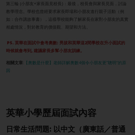
第三輪 (小朋友+家長面見校長)：最後，校長會與家長見面，討論
教學理念。學校也曾經要求家長即場和小朋友進行親子活動（例
如：合作講故事書），這樣學校能夠了解家長在家對小朋友的真實
相處情況，對於教育的價值觀、期望和方法。
PS. 英華在面試中會考奧數: 男拔和英華這2間學校在升小面試的
時候就會考到, 建議家長多幫小朋友訓練。
相關文章
:
【奧數是什麼】老師詳解奧數4個令小朋友更”聰明”的原
因
英華小學
歷屆面試內容
日常生活問題:
以中文（廣東話／普通