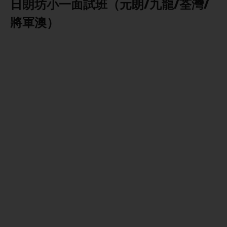
日朗坊小一面試班（元朗/九龍/荃灣/
將軍澳）