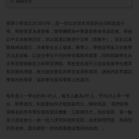
相關文章
​​英華小學成立於2003年，是一所位於深水埗區的全日制直資小
學。學校背景為基督教，辦學團體為中華基督教會香港區會。學校
以中文為教學語言，並以普通話教授中文科（普教中）。旨在以基
督精神為指引，培養學生全人發展。教學上，學校採用多元化教學
方法及策略，以迎合學生不同的學習風格和需要，同時鼓勵學生自
主學習發揮創造力和學習潛能。學校更投放不少資源發展學生體育
和音樂的潛能，致力提供豐富的學習資源和環境，讓他們及早嘗試
學業外的發展，協助學生取得學業上的成功。
每年度小一學位約有165人，報名人數為4千人，平均25人爭一學
位，競爭激烈，到底要如何才能脫穎而出，陳校長說:「我們好希
望報名的所有學生都有面試機會，工程雖浩大，但好值得。第一輪
是小朋友會分一批一批入課室與老師見面，由老師問問題，再個別
回答老師，題目都是一些幼稚園應該懂得的知識。」