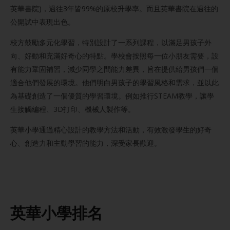
英華書院)，過往3年皆99%的原校升學率。而且英華書院在過往的
公開試中表現出色。
校方鼓勵多元化學習，特別設計了一系列課程，以滿足男孩子外
向、好動和充滿好奇心的特點。學校會按照每一位小朋友需要，設
有能力鞏固補習，減少同學之間能力差異，旨在提供給男孩們一個
適合他們發展的環境。他們明白男孩子的學習風格和需求，並以此
為基礎創造了一個優質的學習環境。例如推行STEAM教學，讓學
生接觸編程、3D打印、機械人製作等。
英華小學通過精心設計的教學方法和活動，有效激發學生的好奇
心、創造力和主動學習的能力，深受家長歡迎。
英華小學
排名