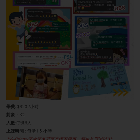
學費
: $320 /小時
對象
：K2
人數
:每班6人
上課時間
: 每堂1.5 小時
*在Kidemy平台報名可享有獨家優惠，新生首期減$50*