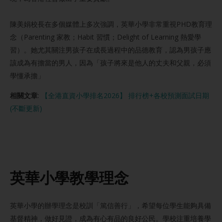
陳美娟校長在多個媒體上多次強調，英華小學非常重視PHD教育理
念（Parenting 家教；Habit 習慣；Delight of Learning 熱愛學
習）。她尤其關注男孩子在成長過程中的品德教育，認為男孩子應
該成為有擔當的男人，因為「孩子將來是他人的丈夫和父親，必須
學懂承擔」
相關文章
:
【全港直資小學排名2026】 排行榜+各校預測面試日期
(不斷更新)
英華小學教學理念
英華小學的辦學理念是校訓「篤信善行」，希望每位學生能夠具備
基督精神，做好見證，成為有心有品的良好公民。學校注重培養學