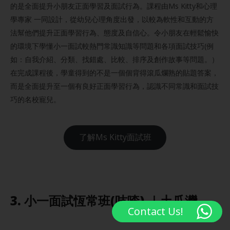
的是全面提升小朋友正面學習及面試行為。課程由Ms Kitty和心理
學專家 一同設計，從幼兒心理角度出發，以較為軟性和互動的方
法幫他們提升正面學習行為、態度及自信心。令小朋友在輕鬆愉快
的環境下學懂小一面試較熱門常識知識等問題和各項面試技巧(例
如：自我介紹、分類、找錯處、比較、排序及創作故事等問題。）
在完成課程後，學童得到的不是一個個背得滾瓜爛熟的貼題答案，
而是全面提升至一個有良好正面學習行為，認識不同常識和面試技
巧的名校寵兒。
了解Ms Kitty面試班
3. 小一面試恆常班(吱喳) ｜土瓜灣
Contact Us!