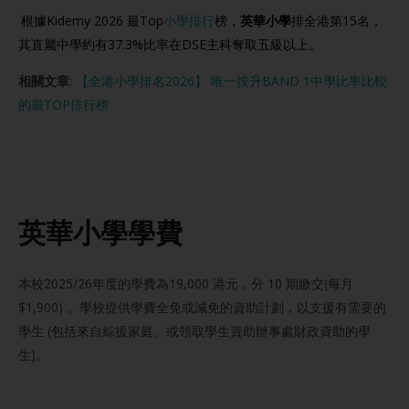
根據Kidemy 2026 最Top
小學排行
榜，
英華小學
排全港第15名，
其直屬中學約有37.3%比率在DSE主科奪取五級以上。
相關文章
:
【全港小學排名2026】 唯一按升BAND 1中學比率比較
的最TOP排行榜
英華小學學費
本校2025/26年度的學費為19,000 港元，分 10 期繳交(每月
$1,900) 。學校提供學費全免或減免的資助計劃，以支援有需要的
學生 (包括來自綜援家庭、或領取學生資助辦事處財政資助的學
生)。