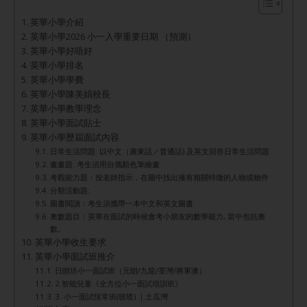
英華小學介紹
英華小學2026 小一入學重要日期 （預測）
英華小學好唔好
英華小學排名
英華小學學費
英華小學陳美娟校長
英華小學教學理念
英華小學面試貼士
英華小學歷屆面試內容
日常生活問題: 以中文（廣東話／普通話) 及英文回答日常生活問題
畫畫題: 考生須用自攜顏色筆繪畫
考觀能力題：按老師指示，在圖中找出擁有相關特徵的人物或物件
分類活動題:
圖書閱讀：考生須攜帶一本中文和英文圖書
奧數題目：英華在面試的時候會考小朋友的數學能力, 當中包括奧
數。
英華小學收生要求
英華小學面試班推介
日朗坊小一面試班（元朗/九龍/荃灣/將軍澳）
2.智能兒童《全方位小一面試培訓班》
3. 小一面試恆常班(吱喳) ｜土瓜灣