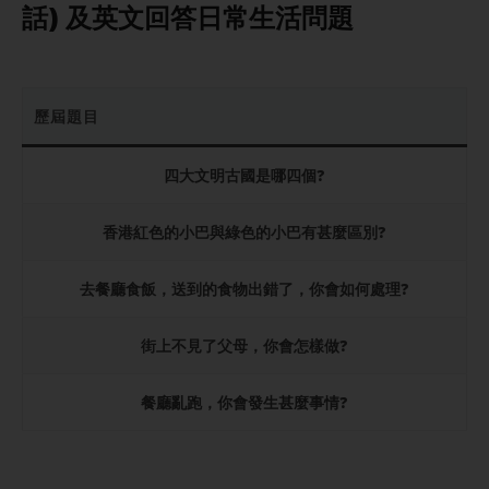
話) 及英文回答日常生活問題
歷屆題目
四大文明古國是哪四個?
香港紅色的小巴與綠色的小巴有甚麼區別?
去餐廳食飯，送到的食物出錯了，你會如何處理?
街上不見了父母，你會怎樣做?
餐廳亂跑，你會發生甚麼事情?