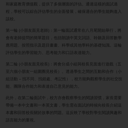
和家庭教育價值觀，提供了多個層面的評估。通過這樣的面試過
程，學校可以綜合評估學生的全面發展，確保適合的學生能夠進入
該校。
第一輪 (小朋友面見老師)：第一輪面試通常在八月尾開始舉行，將
會有老師提問的簡單題目，包括朗讀中英文詞語、聆聽及回答數學
應用題、按照指示及題目畫畫、科學或其他學科的基礎知識。這輪
評估學生的學習能力、思考能力和口語表達能力。
第二輪 (小朋友面見校長)：將會分成小組與校長見面進行遊戲（五
至六個小朋友一組圍圈見校長）。透過學生之間的互動和合作（小
組活動 – 找不同、找錯處、考記性），校方能夠觀察學生的社交技
能、團隊合作能力和表達自己意見的能力。
此外，在第二輪面試中，校方亦會觀察學生的閱讀習慣，家長需要
帶備一本中文書和一本英文書，學生需在面試的時候向校長介紹這
本書和回答校長關於故事的問題。這反映了學校對學生閱讀興趣和
語言能力的重視。