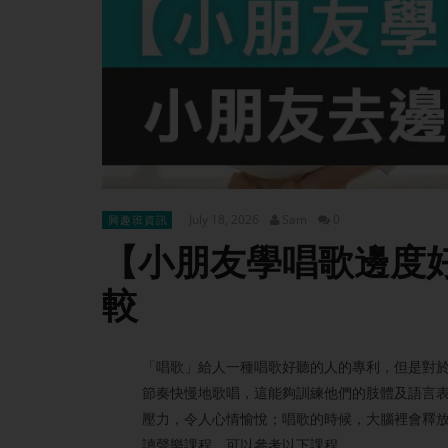
July 18, 2026
Sam
0
興趣班資訊
【小朋友學唱歌邊度好?
較
「唱歌」給人一種唱歌好聽的人的專利，但是對
節奏快慢地歌唱，這能夠訓練他們的肢體及語言
壓力，令人心情愉悅；唱歌的時候，大腦裡會釋
讀聲樂課程，可以參考以下課程。