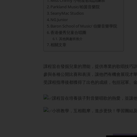
Miss Chinny 小明星歌唱訓練班
Parkland Music/柏茵音樂院
SeanyMac Studios
NG Junior
Baron School of Music/ 伯樂音樂學院
香港優秀兒童合唱團
其他興趣班推介
相關文章
課程旨在發掘兒童的潛能，提供專業的歌唱技巧
參與各種公開比賽和表演，讓他們有機會展現才
受課程指導後都獲得了出色的成績，包括冠軍、金
課程旨在培養孩子對音樂唱歌的熱愛，並讓
小班教學，互相觀摩，進步更快！學習團結