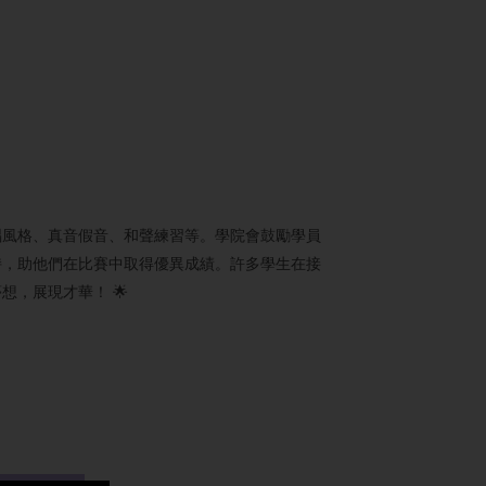
唱風格、真音假音、和聲練習等。學院會鼓勵學員
持，助他們在比賽中取得優異成績。許多學生在接
，展現才華！ 🌟