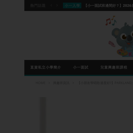
小一入學
熱門話題
分離
分離班適合你的家庭嗎？香港分離班
興趣班資訊
【國際象棋課程推介】Che
興趣班資訊
興趣班資訊
小一入學
直資私立小學簡介
小一面試
兒童興趣班課程
HOME
興趣班資訊
【小朋友學唱歌邊度好?】PARKLAN