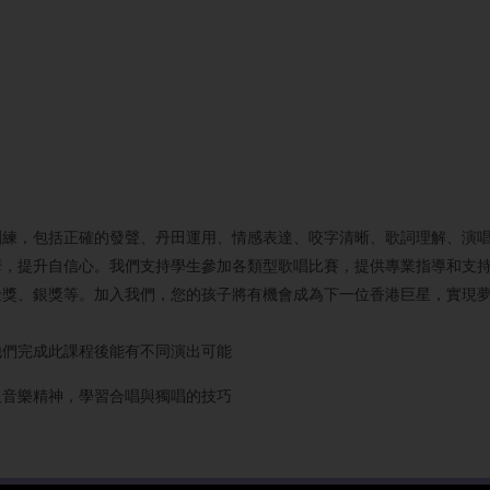
訓練，包括正確的發聲、丹田運用、情感表達、咬字清晰、歌詞理解、演
華，提升自信心。我們支持學生參加各類型歌唱比賽，提供專業指導和支
獎、銀獎等。加入我們，您的孩子將有機會成為下一位香港巨星，實現夢想
他們完成此課程後能有不同演出可能
及音樂精神，學習合唱與獨唱的技巧