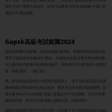
用五句句子簡單介紹自己，詳情可以參考GAPSK 幼稚園 (中級) 普
通話水平考試綱要。
Gapsk高級考試範圍2024
高級的範圍分為聆聽，說話和朗讀3個部份。聆聽的部份包括聆聽
選擇正確答案和聆聽指令2部份，聆聽指令的題目要求考生將範圍
內之物件配合數量作出相應的動作。詳細例子可以參考開心模擬試
題（高級適用）（修訂版）。
第二部份的說話部份比中級的問題更深入，例子包括是聖誕花在甚
麼時候開花和誰維持社會治安等，要求考生作出更詳細的闡釋。詳
情可參考GAPSK 幼稚園 (高級) 普通話水平考試綱要。另外亦有看
圖回答問題，例子可以參考開心模擬試題（高級適用）。
朗讀的部份跟中級試的大同小異，內容除了句子朗講和自我介紹的