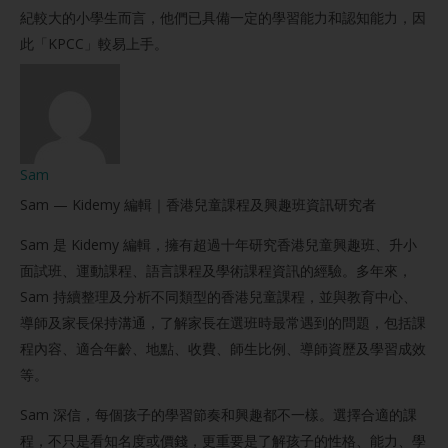
紀較大的小學生而言，他們已具備一定的學習能力和認知能力，因
此「KPCC」較易上手。
Sam
Sam — Kidemy 編輯｜香港兒童課程及興趣班資訊研究者
Sam 是 Kidemy 編輯，擁有超過十年研究香港兒童興趣班、升小
面試班、運動課程、語言課程及學術課程資訊的經驗。多年來，
Sam 持續整理及分析不同類型的香港兒童課程，並與教育中心、
導師及家長保持溝通，了解家長在選班時最常遇到的問題，包括課
程內容、適合年齡、地點、收費、師生比例、導師資歷及學習成效
等。
Sam 深信，每個孩子的學習節奏和興趣都不一樣。選擇合適的課
程，不只是看知名度或價錢，更重要是了解孩子的性格、能力、學