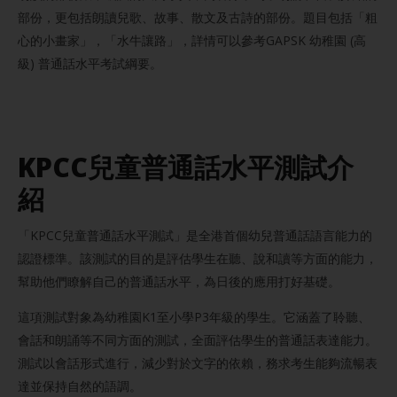
部份，更包括朗讀兒歌、故事、散文及古詩的部份。題目包括「粗
心的小畫家」，「水牛讓路」，詳情可以參考GAPSK 幼稚園 (高
級) 普通話水平考試綱要。
KPCC兒童普通話水平測試介
紹
「KPCC兒童普通話水平測試」是全港首個幼兒普通話語言能力的
認證標準。該測試的目的是評估學生在聽、說和讀等方面的能力，
幫助他們瞭解自己的普通話水平，為日後的應用打好基礎。
這項測試對象為幼稚園K1至小學P3年級的學生。它涵蓋了聆聽、
會話和朗誦等不同方面的測試，全面評估學生的普通話表達能力。
測試以會話形式進行，減少對於文字的依賴，務求考生能夠流暢表
達並保持自然的語調。