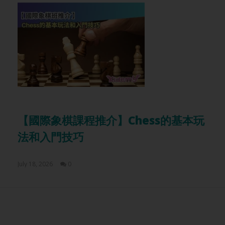
【國際象棋課程推介】Chess的基本玩
【兒
法和入門技巧
是
July 18, 2026
0
July 1
Sam