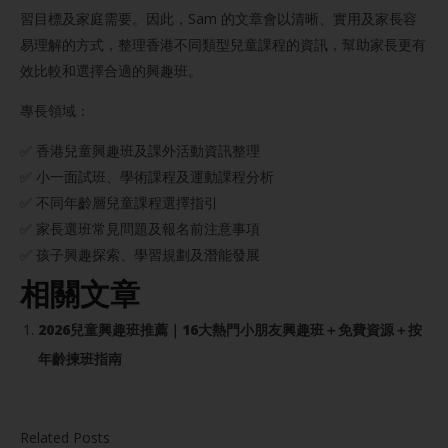
習目標及家庭需要。因此，Sam 的文章會以清晰、實用及家長容
易理解的方式，整理香港不同類型兒童課程的資訊，幫助家長更有
效比較和選擇合適的興趣班。
專長領域：
✅ 香港兒童興趣班及課外活動資訊整理
✅ 小一面試班、學術課程及運動課程分析
✅ 不同年齡層兒童課程選擇指引
✅ 家長選班常見問題及報名前注意事項
✅ 孩子興趣探索、學習規劃及潛能發展
相關文章
2026兒童興趣班推薦｜16大熱門小朋友興趣班＋免費資源＋按
年齡揀班指南
Related Posts