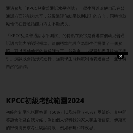
通過參加「KPCC兒童普通話水平測試」，學生可以瞭解自己在普
通話方面的能力水平，並透過評估結果找到提升的方向，同時也鼓
勵他們在普通話能力方面不斷成長。
「KPCC兒童普通話水平測試」的特點在於它是香港首個幼兒普通
話語言能力的認證標準。這個標準的設立為學生們提供了一個參
照，可以評估他們的普通話水平，並為進一步學習和提升提供了指
引。測試以會話形式進行，強調學生能夠流利地表達自己，並保持
自然的語調。
KPCC初級考試範圍2024
初級的範圍包括問答題（60%）以及詩歌（40%）兩部份。其中問
答題會涉及自我介紹，例如個人資料我的家人和生活習慣。伊斯高
的部份將要求考生朗誦詩歌，例如春曉和靜夜思。