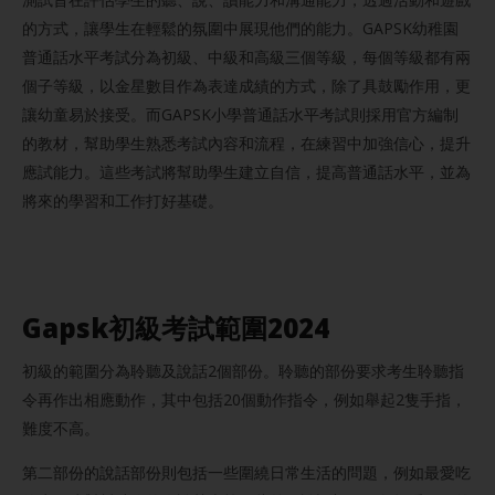
的方式，讓學生在輕鬆的氛圍中展現他們的能力。GAPSK幼稚園
普通話水平考試分為初級、中級和高級三個等級，每個等級都有兩
個子等級，以金星數目作為表達成績的方式，除了具鼓勵作用，更
讓幼童易於接受。而GAPSK小學普通話水平考試則採用官方編制
的教材，幫助學生熟悉考試內容和流程，在練習中加強信心，提升
應試能力。這些考試將幫助學生建立自信，提高普通話水平，並為
將來的學習和工作打好基礎。
Gapsk初級考試範圍202
4
初級的範圍分為聆聽及說話2個部份。聆聽的部份要求考生聆聽指
令再作出相應動作，其中包括20個動作指令，例如舉起2隻手指，
難度不高。
第二部份的說話部份則包括一些圍繞日常生活的問題，例如最愛吃