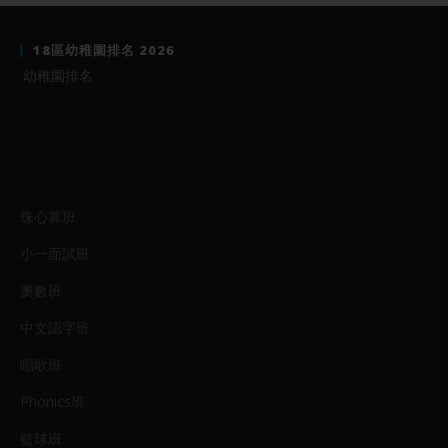
18區幼稚園排名 2026
幼稚園排名
珠心算班
小一面試班
奧數班
中文認字班
唱歌班
Phonics班
籃球班