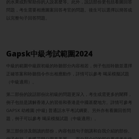
的水果或對幫助你的人說甚麼等。此外，說話部份更包括看圖回答
問題，考生需要相應圖案回答考官的問題。後生可以選擇以簡答或
以完整句子回答問題。
Gapsk中級考試範圍2024
中級的範圍中級跟初級的聆聽部分內容相若，例子包括聆聽並選擇
正確答案和聆聽指令作出相應動作，詳情可以參考 喝采模擬試題
（中級適用）。
第二部份的說話部份比初級的問題更深入，考生或需更多的闡釋，
例子包括是講解香港人的習俗和香港是中國甚麼地方。詳情可參考
GAPSK 幼稚園 (中級) 普通話水平考試綱要。另外亦有看圖回答問
題，例子可以參考 喝采模擬試題（中級適用）。
第三部份涉及朗讀的部份，內容包括句子朗講和自我介紹的部份。
例子包括「春暖花開公園真美麗」。而自我介紹的部份要求考生使