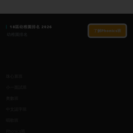
18區幼稚園排名 2026
了解Phonics班
幼稚園排名
珠心算班
小一面試班
奧數班
中文認字班
唱歌班
Phonics班