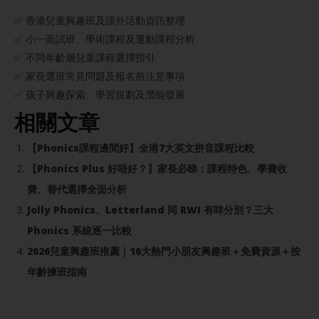
✅ 香港兒童興趣班及課外活動資訊整理
✅ 小一面試班、學術課程及運動課程分析
✅ 不同年齡層兒童課程選擇指引
✅ 家長選班常見問題及報名前注意事項
✅ 孩子興趣探索、學習規劃及潛能發展
相關文章
【Phonics課程邊間好】全港7大英文拼音課程比較
【Phonics Plus 好唔好？】家長必睇：課程特色、學費收
費、替代選擇全面分析
Jolly Phonics、Letterland 同 RWI 有咩分別？三大
Phonics 系統逐一比較
2026兒童興趣班推薦｜16大熱門小朋友興趣班＋免費資源＋按
年齡揀班指南