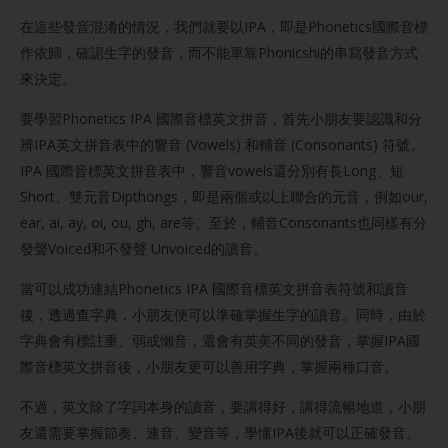
在這些發音混淆的情況，我們就要以IPA，即是Phonetics國際音標
作依歸，確認生字的發音，而不能單靠Phonicshi的串寫發音方式
來決定。
要學習Phonetics IPA 國際音標英文拼音，首先小朋友要認識和分
辨IPA英文拼音表中的響音 (Vowels) 和輔音 (Consonants) 符號。
IPA 國際音標英文拼音表中，響音vowels還分別有長Long、短
Short、雙元音Dipthongs，即是兩個或以上聯合的元音，例如our,
ear, ai, ay, oi, ou, gh, are等。至於，輔音Consonants也同樣有分
發聲Voiced和不發聲 Unvoiced的讀音。
當可以成功連結Phonetics IPA 國際音標英文拼音表符號和讀音
後，透過查字典，小朋友便可以準確掌握生字的讀音。同時，由於
字典會有標註重、弱或懶音，還會有英美不同的發音，掌握IPA國
際音標英文拼音後，小朋友更可以善用字典，掌握兩種口音。
不過，英文除了字詞本身的讀音，要講得好，講得流暢地道，小朋
友還需要掌握節奏、連音、變音等，學懂IPA後就可以正確發音。