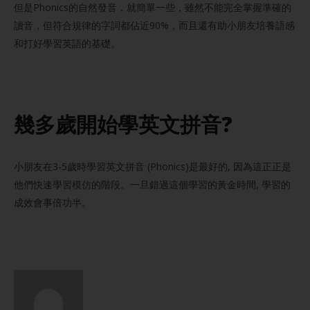
但是Phonics的自然發音，就簡單一些，雖然不能完全掌握準確的
讀音，但符合規律的字詞都佔近90%，而且還有助小朋友培養語感
和打好學習英語的基礎。
幾多歲開始學英文拼音?
小朋友在3-5歲時學習英文拼音 (Phonics)是最好的, 因為這正正是
他們快速學習模仿的階段。一旦錯過這個學習的黃金時間, 學習的
成效會事倍功半。