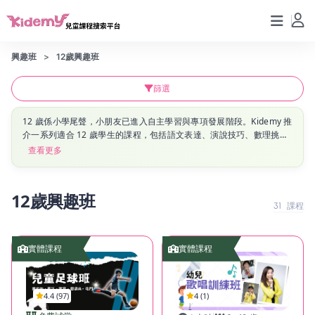
興趣班
12歲興趣班
篩選
12 歲係小學尾聲，小朋友已進入自主學習與專項發展階段。Kidemy 推
介一系列適合 12 歲學生的課程，包括語文表達、演說技巧、數理挑
戰、體能鍛鍊與科技應用，幫助學生在升中前打好全方位能力基礎。
查看更多
12歲興趣班
31
課程
實體課程
實體課程
4.4 (97)
4 (1)