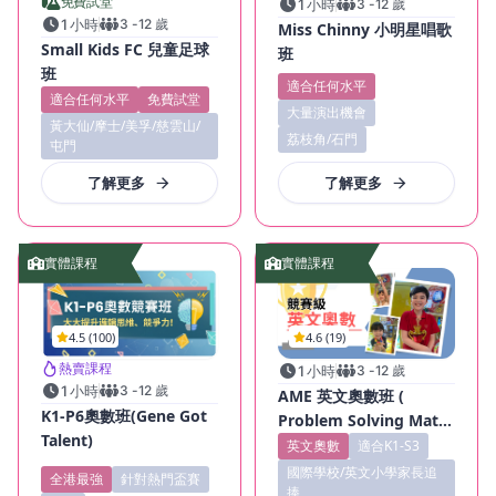
免費試堂
1 小時
3
-
12
歲
1 小時
3
-
12
歲
Miss Chinny 小明星唱歌
Small Kids FC 兒童足球
班
班
適合任何水平
適合任何水平
免費試堂
大量演出機會
黃大仙/摩士/美孚/慈雲山/
荔枝角/石門
屯門
了解更多
了解更多
實體課程
實體課程
4.5 (100)
4.6 (19)
熱賣課程
1 小時
3
-
12
歲
1 小時
3
-
12
歲
AME 英文奧數班 (
K1-P6奧數班(Gene Got
Problem Solving Math
Talent)
)
英文奧數
適合K1-S3
國際學校/英文小學家長追
全港最強
針對熱門盃賽
捧