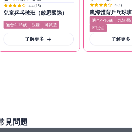
4 (1)
4.4 (15)
嵐海體育乒乓球
兒童乒乓球班（啟思國際）
適合4-16歲
九龍灣
適合4-16歲
觀塘
可試堂
可試堂
了解更多
了解更多
常見問題