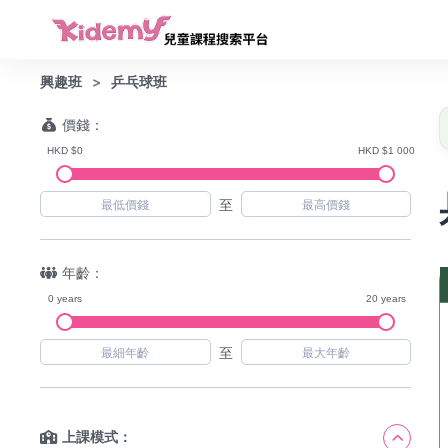
興趣班
乒乓球班
價錢：
HKD $0
HKD $1 000
至
年齡：
0 years
20 years
至
上課模式：