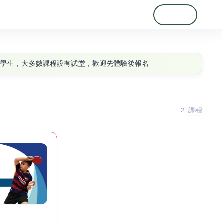
登入
註冊
 歲學生，大多數課程設有試堂，歡迎先體驗後報名
2
課程