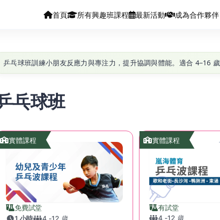
首頁
所有興趣班課程
最新活動
成為合作夥伴
乒乓球班訓練小朋友反應力與專注力，提升協調與體能。適合 4–16
乒乓球班
實體課程
實體課程
免費試堂
有試堂
4
-
12
歲
1 小時
4
-
12
歲