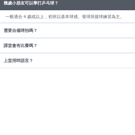
幾歲小朋友可以學打乒乓球？
一般適合 4 歲或以上，初班以基本球感、發球與接球練習為主。
需要自備球拍嗎？
課堂會有比賽嗎？
上堂用咩語言？