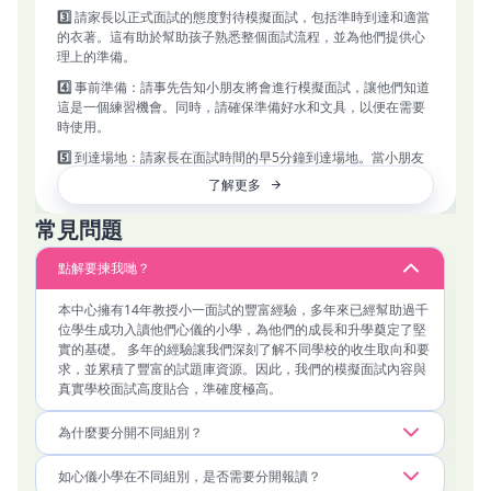
✅ 個別面試（由分校最資深的升小面試總監親自負責）

3️⃣
請家長以正式面試的態度對待模擬面試，包括準時到達和適當
✅ 即時報告講解（由分校最資深的升小面試總監親自負責）

的衣著。這有助於幫助孩子熟悉整個面試流程，並為他們提供心
(全程約1.25小時）

理上的準備。
評估內容
4️⃣
事前準備：請事先告知小朋友將會進行模擬面試，讓他們知道
⭐ 學術能力

這是一個練習機會。同時，請確保準備好水和文具，以便在需要
⭐ 邏輯思維能力

時使用。
⭐ 表達能力（圖片描述/故事演說）

5️⃣
到達場地：請家長在面試時間的早5分鐘到達場地。當小朋友
⭐ 情景解難能力

進入面試中心後，請家長離開，並在1小時後回來接小朋友。
⭐ 日常生活認知/常識

了解更多
⭐ 聆聽指示能力

6️⃣
小組面試錄影：面試後，家長將通過WhatsApp收到出席組別
⭐ 作答態度和面試禮儀

常見問題
的小組面試錄影。請確保您提供的電話號碼正確，並能接收
⭐ 社交能力

WhatsApp訊息。由於老師需要時間整理評估資料，恕未能現場
❗❗模擬面試結束後我們會提供詳細的評估報告、小組面見錄影及即
提供即時回饋。如果您有任何疑問或查詢，請隨時在WhatsApp
點解要揀我哋？
時報告講解，讓家長更好地了解孩子的表現。評估報告將分析小
上留言，我們的老師會盡快回覆。
本中心擁有14年教授小一面試的豐富經驗，多年來已經幫助過千
7️⃣
為了確保面試流程的順利進行，我們希望家長能理解一旦預約
位學生成功入讀他們心儀的小學，為他們的成長和升學奠定了堅
成功後，無法更改面試時間，敬請家長見諒。如有任何爭議，本
實的基礎。 多年的經驗讓我們深刻了解不同學校的收生取向和要
中心保留最終決定權，包括隨時暫停、更改或終止活動或其條款
求，並累積了豐富的試題庫資源。因此，我們的模擬面試內容與
及細則。
真實學校面試高度貼合，準確度極高。
8️⃣
惡劣天氣安排： 中心會順延模擬面試（日子待定）
為什麼要分開不同組別？
如心儀小學在不同組別，是否需要分開報讀？