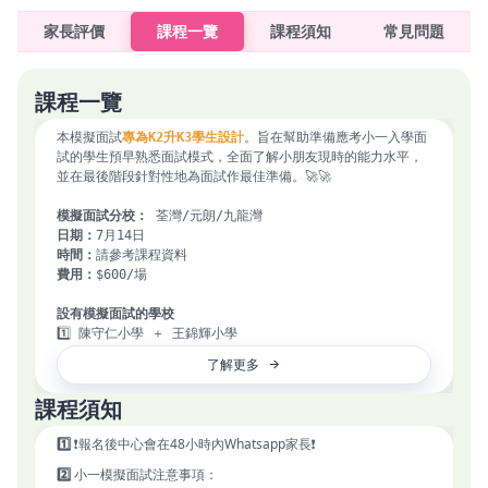
家長評價
課程一覽
課程須知
常見問題
課程一覽
本模擬面試
專為K2升K3學生設計
。旨在幫助準備應考小一入學面
試的學生預早熟悉面試模式，全面了解小朋友現時的能力水平，
並在最後階段針對性地為面試作最佳準備。🚀🚀

模擬面試分校： 
日期：
時間：
費用：
$600/場

設有模擬面試的學校
1️⃣ 陳守仁小學 ＋ 王錦輝小學

2️⃣ 英華小學 ＋ 男拔萃小學

了解更多
3️⃣ 拔萃女小學 ＋ 德望小學

4️⃣ 聖保羅男女中學附屬小學

課程須知
5️⃣ 圓玄小學 ＋ 李宗德小學 (只限元朗）

1️⃣
❗報名後中心會在48小時內Whatsapp家長❗
模擬面試形式
✅ 小組面試

2️⃣
小一模擬面試注意事項：