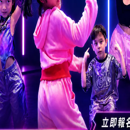
紓緩發燒和口腔潰瘍引致的痛楚，並等待患者自行痊癒。病徵輕微的患者
友保持個人，並定期清潔環境，保持環境衞生。以下是一些保持個人及環
應以梘液和清水清潔雙手，搓手最少20秒，用水過清並用乾淨毛巾或抹手
為有效方法。
接觸水疱後、如廁後、咳嗽或打噴嚏後、更換尿片後，及處理被污染的物
紙巾棄置於有蓋垃圾箱內，然後徹底清潔雙手