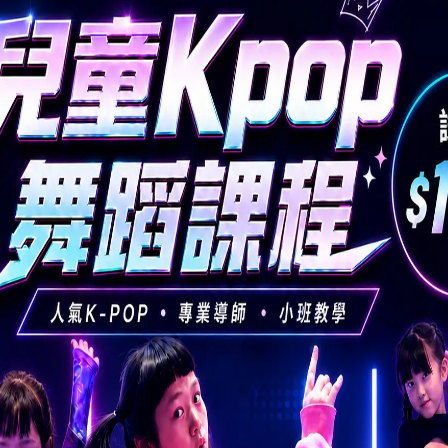
會經患者的鼻或喉嚨分泌物、唾液、穿了的水疱液體和糞便傳播，傳染性可達 
 觸受沾污的物件如玩具、餐具、毛巾、地墊等。受到感染後，病毒會於體內潛
口病爆發。
發症，例如病毒性腦膜炎、腦炎、類小兒麻痺症癱瘓，更可以引致死亡。