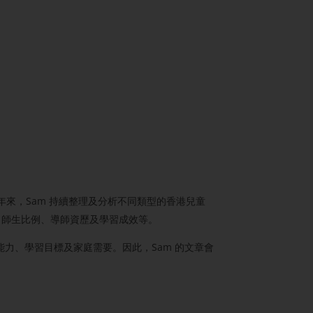
年來，Sam 持續整理及分析不同類型的香港兒童
、師生比例、導師資歷及學習成效等。
力、學習目標及家庭需要。因此，Sam 的文章會