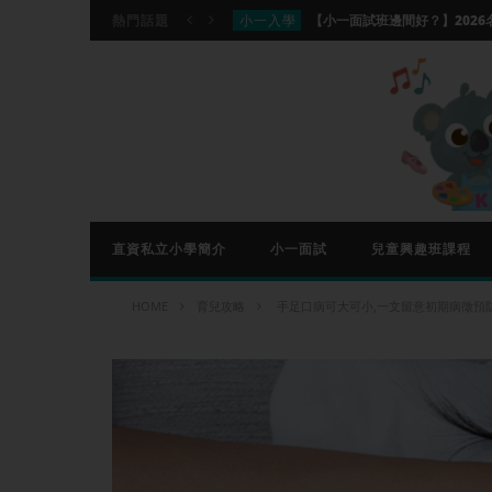
小一入學
熱門話題
分離
分離班適合你的家庭嗎？香港分離班
興趣班資訊
【國際象棋課程推介】Che
興趣班資訊
興趣班資訊
小一入學
直資私立小學簡介
小一面試
兒童興趣班課程
HOME
育兒攻略
手足口病可大可小,一文留意初期病徵預