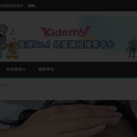
【小一面試班邊間好？】2026名校面試班推介、價錢及師資比較
推薦及選擇指南
ss的基本玩法和入門技巧
【兒童STEM教學課程】| STEM 課程是什麼| 5大熱門推薦
【小朋友學唱歌邊度好?】Parkland,伯樂音樂學院等熱門兒童唱歌班比較
【小一面試班邊間好？】2026名校面試班推介、價錢及師資比較
幼稚園簡介
國際學校
防方法