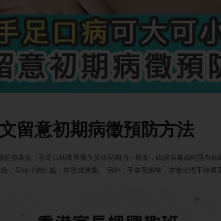
一文留意初期病徵預防方法
微的傳染病，手足口病常常發生於幼兒期的小朋友，由腸病毒如柯薩奇病
疱，呈細小的紅點，並形成潰瘍。 另外，手掌及腳掌，亦會出現不痕癢