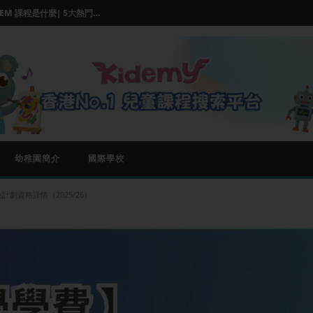
【兒童STEM教學課程】| STEM 課程是什麼| 5大熱門推薦
【小朋友學唱歌邊度好?】Parkland,伯樂音樂學院等熱門兒童唱歌班比較
【小一面試班邊間好？】2026名校面試班推介、價錢及師資比較
幼稚園簡介
國際學校
劃資格詳情（2025/26）