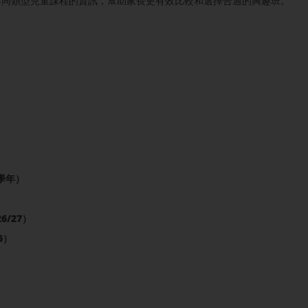
不同類型兒童課程的資訊，幫助家長更有效比較和選擇合適的興趣班。
學年）
）
/27）
6）