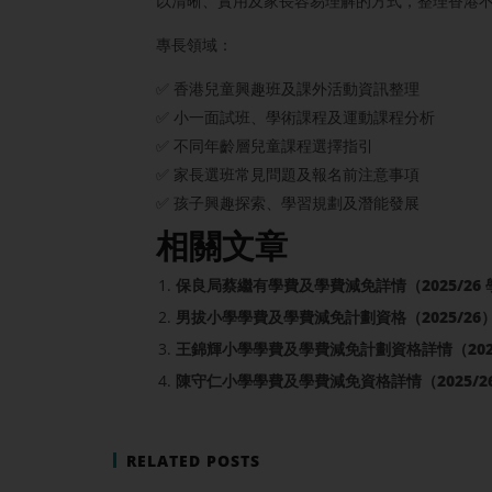
以清晰、實用及家長容易理解的方式，整理香港
專長領域：
✅ 香港兒童興趣班及課外活動資訊整理
✅ 小一面試班、學術課程及運動課程分析
✅ 不同年齡層兒童課程選擇指引
✅ 家長選班常見問題及報名前注意事項
✅ 孩子興趣探索、學習規劃及潛能發展
相關文章
保良局蔡繼有學費及學費減免詳情（2025/26 
男拔小學學費及學費減免計劃資格（2025/26
王錦輝小學學費及學費減免計劃資格詳情（2026
陳守仁小學學費及學費減免資格詳情（2025/2
RELATED POSTS