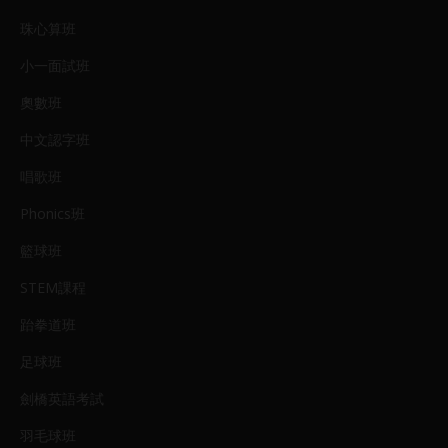
珠心算班
小一面試班
奧數班
中文認字班
唱歌班
Phonics班
籃球班
STEM課程
跆拳道班
足球班
劍橋英語考試
羽毛球班