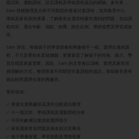
面試班、運動課程、語言課程及學術課程資訊的經驗。多年來，
Sam 持續整理及分析不同類型的香港兒童課程，並與教育中心、
導師及家長保持溝通，了解家長在選班時最常遇到的問題，包括課
程內容、適合年齡、地點、收費、師生比例、導師資歷及學習成效
等。
Sam 深信，每個孩子的學習節奏和興趣都不一樣。選擇合適的課
程，不只是看知名度或價錢，更重要是了解孩子的性格、能力、學
習目標及家庭需要。因此，Sam 的文章會以清晰、實用及家長容
易理解的方式，整理香港不同類型兒童課程的資訊，幫助家長更有
效比較和選擇合適的興趣班。
專長領域：
✅ 香港兒童興趣班及課外活動資訊整理
✅ 小一面試班、學術課程及運動課程分析
✅ 不同年齡層兒童課程選擇指引
✅ 家長選班常見問題及報名前注意事項
✅ 孩子興趣探索、學習規劃及潛能發展