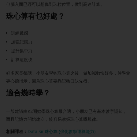
但腦入面已經可以想像到珠粒位置，做到高速計算。
珠心算有乜好處？
訓練數感
加強記憶力
提升集中力
計算速度快
好多家長都話，小朋友學咗珠心算之後，做加減數快好多，仲學會
專心聽指示，因為珠心算要靠記熟口訣先得。
適合幾時學？
一般建議由K2開始學珠心算最合適，小朋友已有基本數字認知，
而且記憶力開始建立，較容易掌握珠心算嘅規律。
相關課程：
Data Sir 珠心算 (強化數學運算能力)