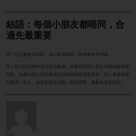
結語：每個小朋友都唔同，合
適先最重要
唔一定話奧數就高階、珠心算就低階，兩者都各有用途。
珠心算可以訓練快速計算同數感，奧數則幫助小朋友用腦拆解複雜
問題。如果你嘅小朋友數感好強但唔鍾意慢慢思考，珠心算會係個
好選擇；反之，如果佢鍾意挑戰、愛諗問題，奧數會更加啱佢。
Sam