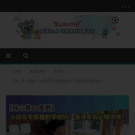
HOME
興趣班資訊
奧數班
【珠心算VS奧數】小朋友學那種數學較好？香港家長必睇攻略！