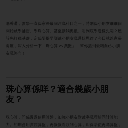
喺香港，數學一直係家長最關注嘅科目之一，特別係小朋友細細個
開始就學補習、學珠心算、甚至接觸奧數。咁到底學邊樣先啱？應
該先打穩基礎，定係要提早訓練小朋友嘅邏輯思維？今日就以家長
角度，深入分析一下「珠心算 vs 奧數」，幫你搵到最啱自己小朋
友嘅路向！
珠心算係咩？適合幾歲小朋
友？
珠心算，即係透過使用算盤，加強小朋友對數字嘅理解同計算能
力。初期會用實體算盤，再慢慢過渡到心算，即係唔使再睇算盤，