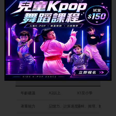
相關課程：
AME 英文奧數班 ( Problem Solving Math )
相關課程：
Data Sir K1-P6奧數班
珠心算 vs 奧數：點揀先啱小
朋友？
比較項目
珠心算
奧數
年齡建議
K2以上
K1至小學
著重能力
記憶力、計算速度
邏輯、推理、解難