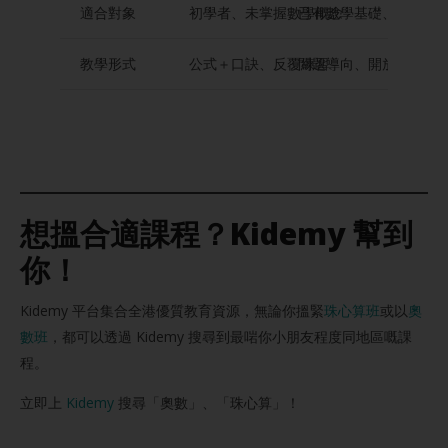
適合對象
初學者、未掌握數學概念
已有數學基礎、愛挑戰
教學形式
公式＋口訣、反覆練習
問題導向、開放性思考
想搵合適課程？Kidemy 幫到
你！
Kidemy 平台集合全港優質教育資源，無論你搵緊
珠心算班
或以
奧
數班
，都可以透過 Kidemy 搜尋到最啱你小朋友程度同地區嘅課
程。
立即上
Kidemy
搜尋「奧數」、「珠心算」！