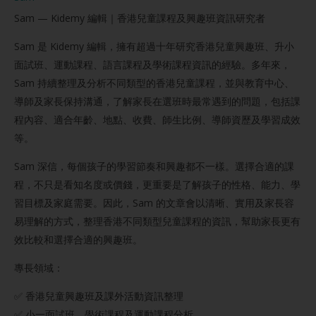
Sam — Kidemy 編輯｜香港兒童課程及興趣班資訊研究者
Sam 是 Kidemy 編輯，擁有超過十年研究香港兒童興趣班、升小
面試班、運動課程、語言課程及學術課程資訊的經驗。多年來，
Sam 持續整理及分析不同類型的香港兒童課程，並與教育中心、
導師及家長保持溝通，了解家長在選班時最常遇到的問題，包括課
程內容、適合年齡、地點、收費、師生比例、導師資歷及學習成效
等。
Sam 深信，每個孩子的學習節奏和興趣都不一樣。選擇合適的課
程，不只是看知名度或價錢，更重要是了解孩子的性格、能力、學
習目標及家庭需要。因此，Sam 的文章會以清晰、實用及家長容
易理解的方式，整理香港不同類型兒童課程的資訊，幫助家長更有
效比較和選擇合適的興趣班。
專長領域：
✅ 香港兒童興趣班及課外活動資訊整理
✅ 小一面試班、學術課程及運動課程分析