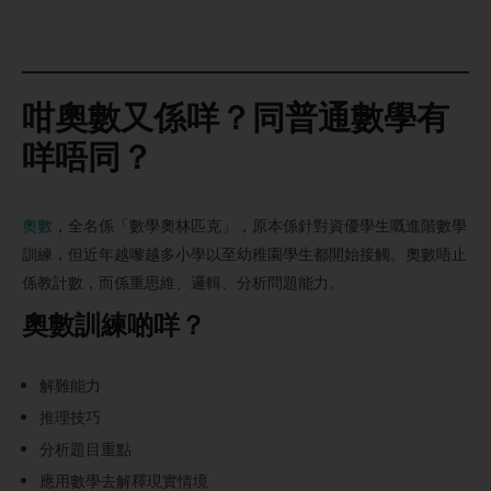
咁奧數又係咩？同普通數學有
咩唔同？
奧數
，全名係「數學奧林匹克」，原本係針對資優學生嘅進階數學
訓練，但近年越嚟越多小學以至幼稚園學生都開始接觸。奧數唔止
係教計數，而係重思維、邏輯、分析問題能力。
奧數訓練啲咩？
解難能力
推理技巧
分析題目重點
應用數學去解釋現實情境