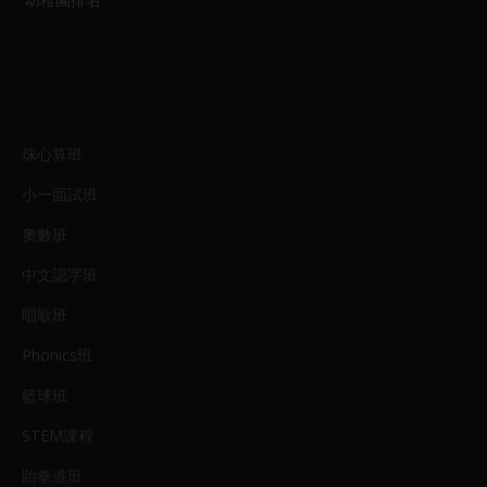
珠心算班
小一面試班
奧數班
中文認字班
唱歌班
Phonics班
籃球班
STEM課程
跆拳道班