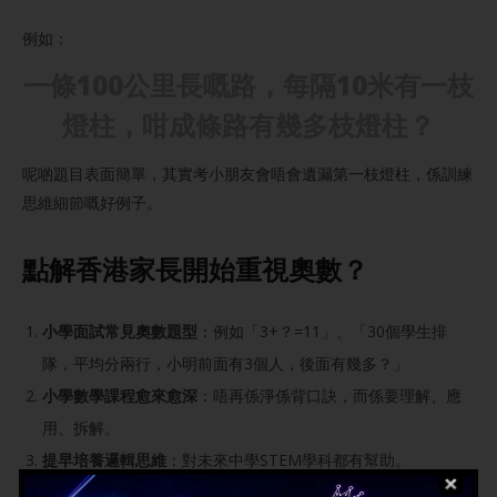
例如：
一條100公里長嘅路，每隔10米有一枝
燈柱，咁成條路有幾多枝燈柱？
呢啲題目表面簡單，其實考小朋友會唔會遺漏第一枝燈柱，係訓練
思維細節嘅好例子。
點解香港家長開始重視奧數？
小學面試常見奧數題型
：例如「3+？=11」、「30個學生排
隊，平均分兩行，小明前面有3個人，後面有幾多？」
小學數學課程愈來愈深
：唔再係淨係背口訣，而係要理解、應
用、拆解。
提早培養邏輯思維
：對未來中學STEM學科都有幫助。