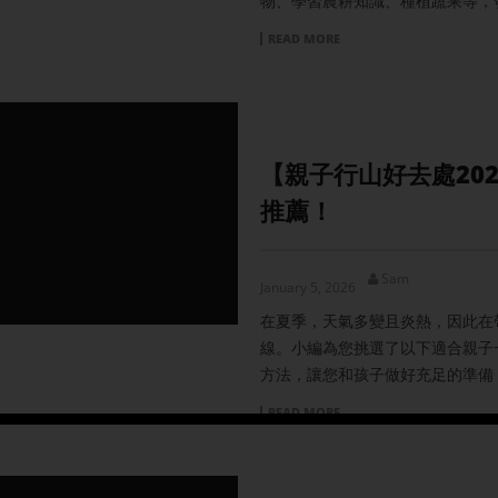
物、學習農耕知識、種植蔬果等，
READ MORE
【親子行山好去處20
推薦！
Sam
January 5, 2026
在夏季，天氣多變且炎熱，因此在
線。小編為您挑選了以下適合親子
方法，讓您和孩子做好充足的準備
READ MORE