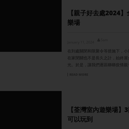
【親子好去處2024
樂場
Sam
January 11, 2024
在到處關閉和限聚令等措施下，小
在家閉關也不是長久之計，始終屋
光。於是，讓我們逐區睇睇疫情親
READ MORE
【荃灣室內遊樂場】3間好
可以玩到