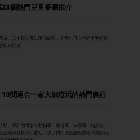
23個熱門兒童餐廳推介
區域，讓小朋友可以玩個盡興，父母也可以靜靜享受精緻
悠閒和歡樂。
10間適合一家大細遊玩的熱門農莊
活動。農莊內通常有動物區、種植區、遊戲區、釣魚池、
起度過輕鬆愉快的假期。孩子們可以近距離觀察和接觸動