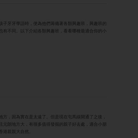
孩子牙牙學語時，便為他們籌備著各類興趣班，興趣班的
也有不同。以下介紹各類興趣班，看看哪種最適合你的小
地方，因為實在是太遠了。但是現在屯馬線開通了之後，
且元朗地方大，有很多值得發掘的親子好去處，適合小朋
香港親親大自然。