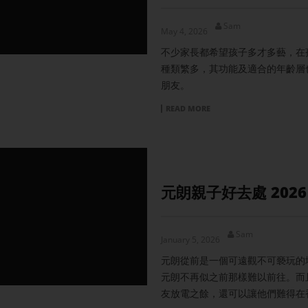
Sam
May 4, 2026
不少家長都希望孩子多才多藝，在
種類繁多，其功能及適合的年齡層
朋友。
READ MORE
元朗親子好去處 2026
Sam
January 5, 2026
元朗從前是一個可遠觀不可褻玩的
元朗不再似之前那樣難以前往。而
友放電之餘，還可以讓他們難得在