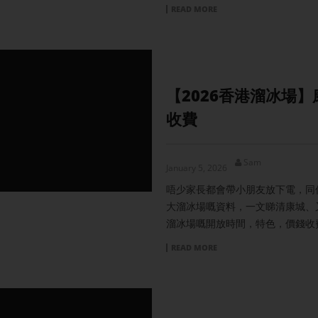
READ MORE
【2026香港溜冰場
收費
Sam
January 5, 2026
唔少家長都會帶小朋友放下電，同佢
大溜冰場嘅資料，一文睇清康城、又
溜冰場嘅開放時間，特色，價錢收
READ MORE