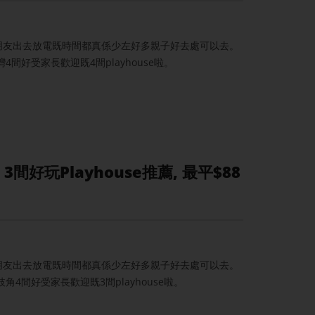
小朋友出去放電既時間都真係少左好多親子好去處可以去。
4間好受家長歡迎既4間playhouse啦。
好玩Playhouse推薦, 最平$88
小朋友出去放電既時間都真係少左好多親子好去處可以去。
枝角4間好受家長歡迎既3間playhouse啦。