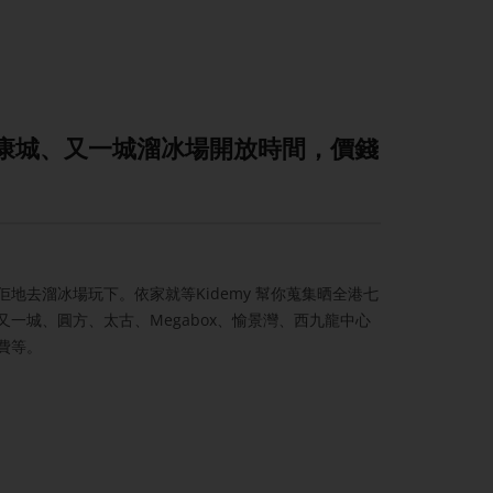
】康城、又一城溜冰場開放時間，價錢
地去溜冰場玩下。依家就等Kidemy 幫你蒐集晒全港七
一城、圓方、太古、Megabox、愉景灣、西九龍中心
費等。