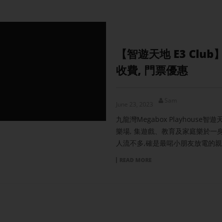
【智遊天地 E3 Club
收費, 門票優惠
Sam
June 23, 2023
九龍灣Megabox Playhouse智
樂場, 集遊戲、教育及家庭樂於一
人流不多,確是最啱小朋友放電的
READ MORE