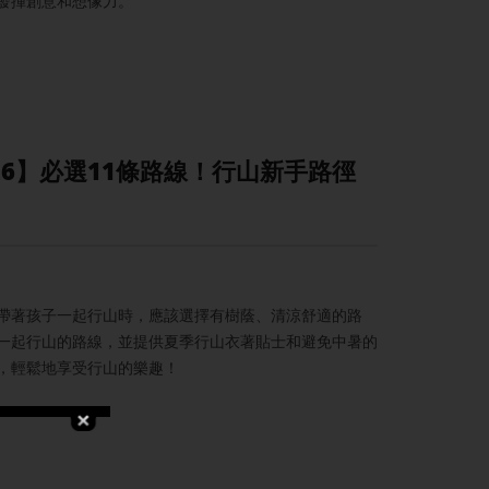
發揮創意和想像力。
26】必選11條路線！行山新手路徑
帶著孩子一起行山時，應該選擇有樹蔭、清涼舒適的路
一起行山的路線，並提供夏季行山衣著貼士和避免中暑的
，輕鬆地享受行山的樂趣！