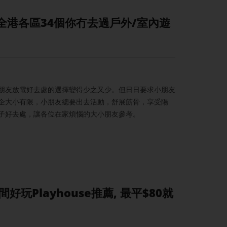
】全港各區34個你冇去過戶外/室內遊
朋友放電好去處的選擇變得少之又少。但日日要求小朋友
企大小有限，小朋友總要出去活動，舒展筋骨，享受陽
子好去處，讓各位在家煩惱的大小朋友參考。
玩Playhouse推薦, 最平$80就