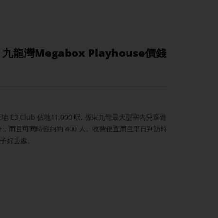
】九龍灣Megabox Playhouse價錢
遊天地 E3 Club 佔地11,000 呎, 係東九龍最大型室內兒童遊
身，而且可同時容納約 400 人。收費便宜而且平日到訪時
親子好去處。