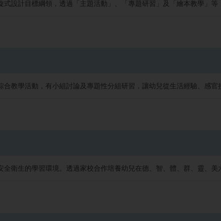
旋式設計目標綱領，透過「主題活動」、「專題研習」及「繪本教學」等，
綜合教學活動，有小組討論及專題性分組研習，讓幼兒從生活經驗、感官
安全衛生的學習環境。透過家校合作培養幼兒在德、智、體、群、靈、美