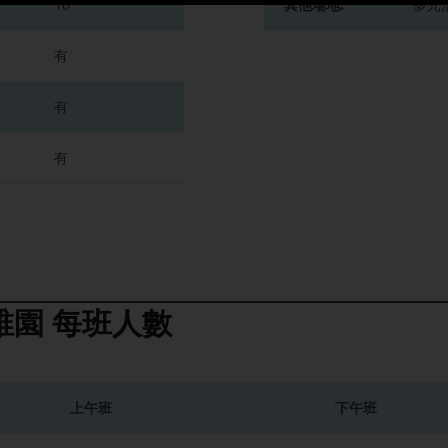
10
其他場地:
多元
有
有
有
稚園
每班人數
上午班
下午班