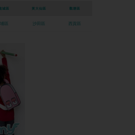
龍城區
黃大仙區
觀塘區
埔區
沙田區
西貢區