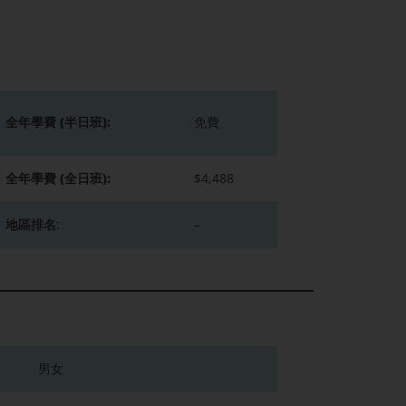
全年學費 (半日班):
免費
全年學費 (全日班):
$4,488
地區排名
:
–
男女