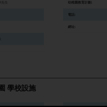
華先生
幼稚園教育計劃:
電話:
網址:
教
園
學校設施