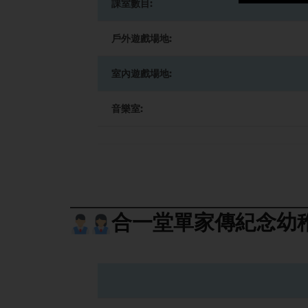
課室數目:
戶外遊戲場地:
室內遊戲場地:
音樂室:
合一堂單家傳紀念幼