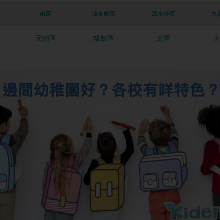
南區
油尖旺區
深水埗區
九
元朗區
離島區
北區
大