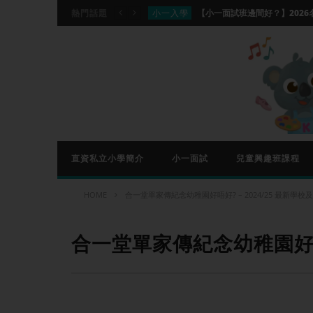
小一入學
熱門話題
分離
分離班適合你的家庭嗎？香港分離班
興趣班資訊
【國際象棋課程推介】Che
興趣班資訊
興趣班資訊
小一入學
直資私立小學簡介
小一面試
兒童興趣班課程
HOME
合一堂單家傳紀念幼稚園好唔好? – 2024/25 最新學校
合一堂單家傳紀念幼稚園好唔好