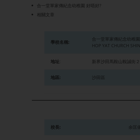
合一堂單家傳紀念幼稚園 好唔好?
相關文章
合一堂單家傳紀念幼稚園
學校名稱:
HOP YAT CHURCH SHI
地址
:
新界沙田馬鞍山鞍誠街２
地區:
沙田區
校長:
余匡