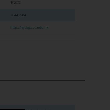
有參加
26441584
http://hyckg.ccc.edu.hk