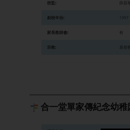
校監:
薛昌
創校年份:
1997
家長教師會:
有
宗教:
基督
合一堂單家傳紀念幼稚