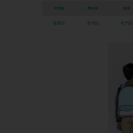
中西區
灣仔區
東區
葵青區
荃灣區
屯門區