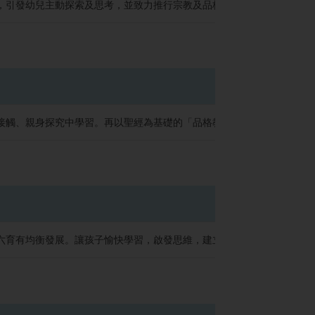
引發幼兒主動探索及思考，並致力推行宗教及品格教育，為幼兒提供愉快的
接觸、親身探究中學習。再以聖經為基礎的「品格教育」，藉每週早午會
六育有均衡發展。讓孩子愉快學習，啟發思維，建立自信、自助及責任感