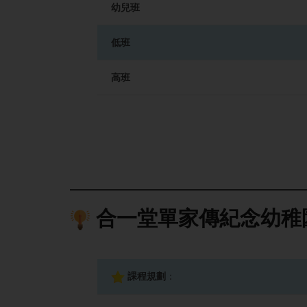
幼兒班
低班
高班
合一堂單家傳紀念幼稚
課程規劃
：